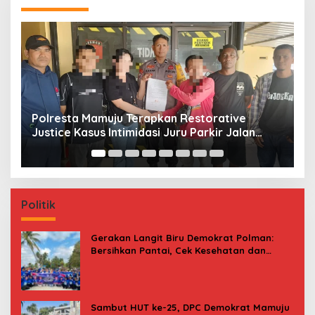
kan Restorative
Jerat Modal dan Jeritan Pedag
i Juru Parkir Jalan
Kasiwa Mamuju Saat Harga Me
Politik
Gerakan Langit Biru Demokrat Polman:
Bersihkan Pantai, Cek Kesehatan dan
Donor Darah
Sambut HUT ke-25, DPC Demokrat Mamuju