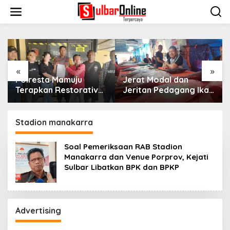
S
k
i
p
t
o
c
o
«
»
n
Jerat Modal dan
Premi Asuransi Diduga
t
ive
Jeritan Pedagang Ikan
Tak Disetorkan, Ahli
e
TPI Kasiwa Mamuju
Waris Ancam Gugat P
n
kir
Saat Harga Melonjak
Mitra Sinar Sepadan
t
n
Finance ke PN Mamuju
Stadion manakarra
Soal Pemeriksaan RAB Stadion
Manakarra dan Venue Porprov, Kejati
Sulbar Libatkan BPK dan BPKP
Advertising