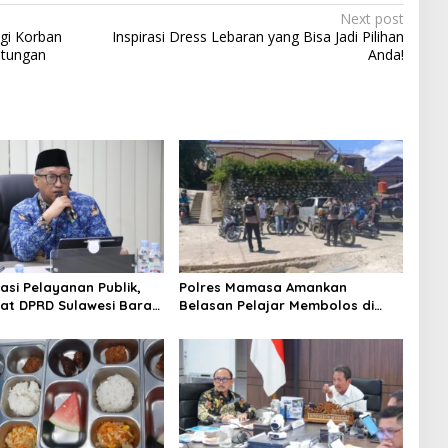
Next post
gi Korban
Inspirasi Dress Lebaran yang Bisa Jadi Pilihan
ntungan
Anda!
asi Pelayanan Publik,
Polres Mamasa Amankan
iat DPRD Sulawesi Barat
Belasan Pelajar Membolos di
ncurkan Aplikasi SIPAKDE
Lembang Banggo, Langsung
Diantar Kembali ke Sekolah