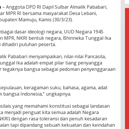
u
– Anggota DPD RI Dapil Sulbar Almalik Pababari,
ilar MPR RI bersama masyarakat Desa Lebani,
bupaten Mamuju, Kamis (30/3/23).
ebagai dasar ideologi negara, UUD Negara 1945
an MPR, NKRI bentuk negara, Bhinneka Tunggal Ika
 dihadiri puluhan peserta.
alik Pababari menyampaikan, nilai-nilai Pancasila,
nggal Ika adalah empat pilar tiang penyangga
nsur tegaknya bangsa sebagai pedoman penyenggaraan
 kepulauan, keragaman suku, bahasa, agama, adat
lam bangsa Indonesia,” ungkapnya.
ncasilais yang memahami konstitusi sebagai landasan
a menjadi penguat kita semua adalah Negara
NKRI) dengan rasa toleransi dan penuh kesadaran
lan tapi dipandang sebuah kekuatan dan keindahan