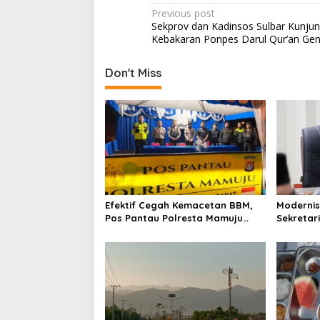
P
Previous post
Sekprov dan Kadinsos Sulbar Kunjun
o
Kebakaran Ponpes Darul Qur’an Ge
s
t
Don't Miss
n
a
v
i
g
a
Efektif Cegah Kemacetan BBM,
Modernis
t
Pos Pantau Polresta Mamuju
Sekretar
i
Amankan Jalur SPBU Kali Mamuju
Resmi Lu
o
n