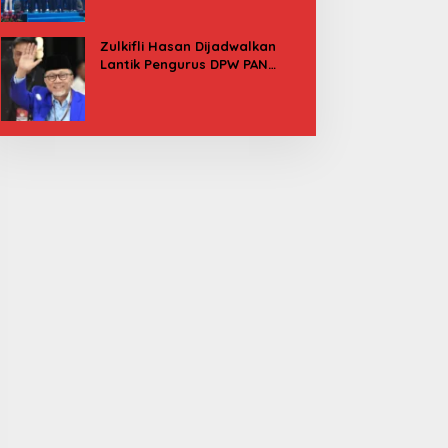
Besok
Zulkifli Hasan Dijadwalkan
Lantik Pengurus DPW PAN
Sulbar, Usung Agenda “Satu
Tekad Bantu Rakyat”