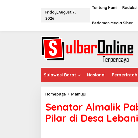
S
k
Tentang Kami
Redaksi
Friday, August 7,
i
2026
p
Pedoman Media Siber
t
o
c
o
n
t
e
n
t
Sulawesi Barat
Nasional
Pemerintah
Homepage
/
Mamuju
S
e
Senator Almalik Pab
n
a
Pilar di Desa Leban
t
o
r
A