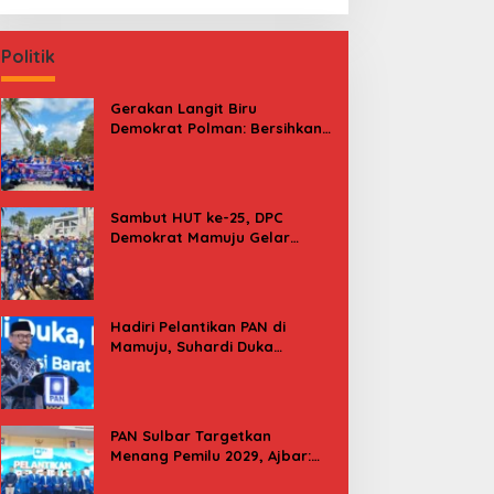
Politik
Gerakan Langit Biru
Demokrat Polman: Bersihkan
Pantai, Cek Kesehatan dan
Donor Darah
Sambut HUT ke-25, DPC
Demokrat Mamuju Gelar
Baksos Gerakan Langit Biru
Indonesia Asri
Hadiri Pelantikan PAN di
Mamuju, Suhardi Duka
Kenang 2 Kali Diusung Jadi
Bupati
PAN Sulbar Targetkan
Menang Pemilu 2029, Ajbar:
Bagi Kami, Februari 2029 Itu