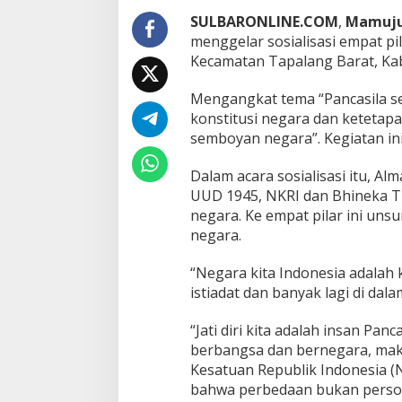
i
s
SULBARONLINE.COM
,
Mamuj
a
menggelar sosialisasi empat p
s
Kecamatan Tapalang Barat, Ka
i
4
Mengangkat tema “Pancasila s
P
i
konstitusi negara dan ketetap
l
semboyan negara”. Kegiatan ini
a
r
Dalam acara sosialisasi itu, Alm
d
UUD 1945, NKRI dan Bhineka Tu
i
D
negara. Ke empat pilar ini u
e
negara.
s
a
“Negara kita Indonesia adalah
L
istiadat dan banyak lagi di da
e
b
a
“Jati diri kita adalah insan Pa
n
berbangsa dan bernegara, mak
i
Kesatuan Republik Indonesia (
bahwa perbedaan bukan persoa