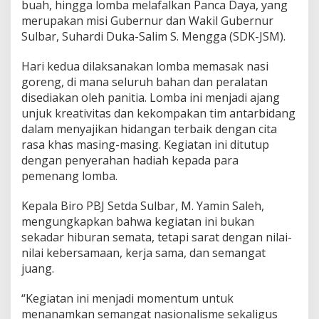
buah, hingga lomba melafalkan Panca Daya, yang
a
merupakan misi Gubernur dan Wakil Gubernur
I
Sulbar, Suhardi Duka-Salim S. Mengga (SDK-JSM).
n
t
e
Hari kedua dilaksanakan lomba memasak nasi
r
goreng, di mana seluruh bahan dan peralatan
n
disediakan oleh panitia. Lomba ini menjadi ajang
a
unjuk kreativitas dan kekompakan tim antarbidang
l
P
dalam menyajikan hidangan terbaik dengan cita
e
rasa khas masing-masing. Kegiatan ini ditutup
n
dengan penyerahan hadiah kepada para
u
pemenang lomba.
h
K
e
Kepala Biro PBJ Setda Sulbar, M. Yamin Saleh,
b
mengungkapkan bahwa kegiatan ini bukan
e
sekadar hiburan semata, tetapi sarat dengan nilai-
r
nilai kebersamaan, kerja sama, dan semangat
s
a
juang.
m
a
“Kegiatan ini menjadi momentum untuk
a
menanamkan semangat nasionalisme sekaligus
n