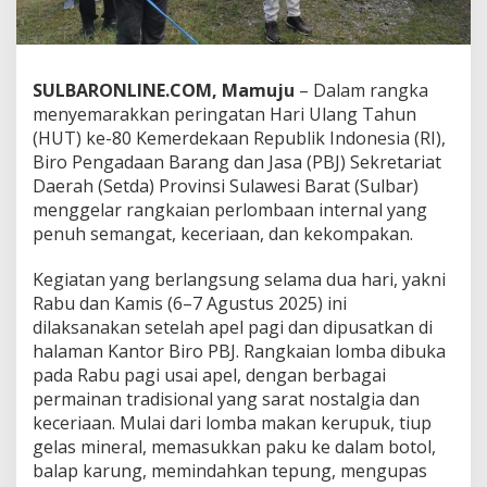
r
o
P
B
SULBARONLINE.COM, Mamuju
– Dalam rangka
J
S
menyemarakkan peringatan Hari Ulang Tahun
e
(HUT) ke-80 Kemerdekaan Republik Indonesia (RI),
t
Biro Pengadaan Barang dan Jasa (PBJ) Sekretariat
d
Daerah (Setda) Provinsi Sulawesi Barat (Sulbar)
a
menggelar rangkaian perlombaan internal yang
S
u
penuh semangat, keceriaan, dan kekompakan.
l
b
Kegiatan yang berlangsung selama dua hari, yakni
a
Rabu dan Kamis (6–7 Agustus 2025) ini
r
dilaksanakan setelah apel pagi dan dipusatkan di
G
e
halaman Kantor Biro PBJ. Rangkaian lomba dibuka
l
pada Rabu pagi usai apel, dengan berbagai
a
permainan tradisional yang sarat nostalgia dan
r
keceriaan. Mulai dari lomba makan kerupuk, tiup
L
o
gelas mineral, memasukkan paku ke dalam botol,
m
balap karung, memindahkan tepung, mengupas
b