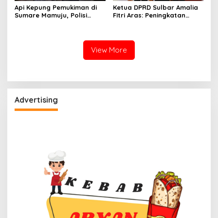
Api Kepung Pemukiman di
Ketua DPRD Sulbar Amalia
Sumare Mamuju, Polisi
Fitri Aras: Peningkatan
Kerahkan Water Cannon
Status Mamuju Adalah
Jinakkan Karhutla
Lompatan Mutlak
View More
Advertising