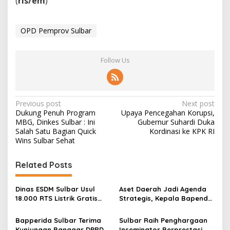
(
rls/em
)
OPD Pemprov Sulbar
Follow Us
P
Previous post
Next post
Dukung Penuh Program
Upaya Pencegahan Korupsi,
o
MBG, Dinkes Sulbar : Ini
Gubernur Suhardi Duka
s
Salah Satu Bagian Quick
Kordinasi ke KPK RI
Wins Sulbar Sehat
t
n
Related Posts
a
v
Dinas ESDM Sulbar Usul
Aset Daerah Jadi Agenda
18.000 RTS Listrik Gratis
Strategis, Kepala Bapenda
i
dan Perluasan Jaringan
Sulbar Perkuat Sinergi
g
Listrik Desa Tahun 2027
dengan Sekprov
Bapperida Sulbar Terima
Sulbar Raih Penghargaan
Kunjungan Banggar DPRD
Inseminator Berprestasi