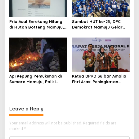
Pria Asal Enrekang Hilang
Sambut HUT ke-25, DPC
di Hutan Botteng Mamuju,
Demokrat Mamuju Gelar
Sempat Kirim SMS
Baksos Gerakan Langit Biru
Kelaparan ke Istri
Indonesia Asri
Api Kepung Pemukiman di
Ketua DPRD Sulbar Amalia
Sumare Mamuju, Polisi
Fitri Aras: Peningkatan
Kerahkan Water Cannon
Status Mamuju Adalah
Jinakkan Karhutla
Lompatan Mutlak
Leave a Reply
Your email address will not be published.
Required fields are
marked
*