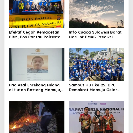
Efektif Cegah Kemacetan
Info Cuaca Sulawesi Barat
BBM, Pos Pantau Polresta
Hari Ini: BMKG Prediksi
Mamuju Amankan Jalur
Seluruh Wilayah Berawan
SPBU Kali Mamuju
Pria Asal Enrekang Hilang
Sambut HUT ke-25, DPC
di Hutan Botteng Mamuju,
Demokrat Mamuju Gelar
Sempat Kirim SMS
Baksos Gerakan Langit Biru
Kelaparan ke Istri
Indonesia Asri