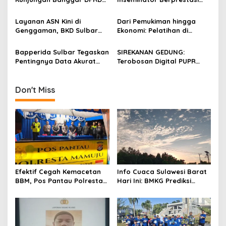
a
Pasangkayu Bahas
Wilayah Introduksi Tingkat
t
Penyesuaian Anggaran
Nasional 2025
Layanan ASN Kini di
Dari Pemukiman hingga
2026
i
Genggaman, BKD Sulbar
Ekonomi: Pelatihan di
Siapkan Aplikasi “Juara”
Sulbar Bahas Strategi
o
Pemulihan Pascabencana
Bapperida Sulbar Tegaskan
SIREKANAN GEDUNG:
n
Secara Menyeluruh
Pentingnya Data Akurat
Terobosan Digital PUPR
dalam Pemenuhan SPM
Sulbar yang Sejalan
dengan Regulasi Nasional
Bangunan Gedung
Don't Miss
Efektif Cegah Kemacetan
Info Cuaca Sulawesi Barat
BBM, Pos Pantau Polresta
Hari Ini: BMKG Prediksi
Mamuju Amankan Jalur
Seluruh Wilayah Berawan
SPBU Kali Mamuju