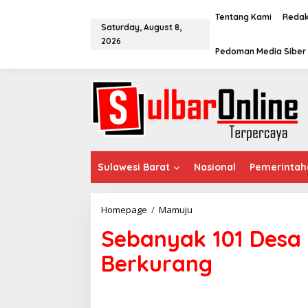
S
k
Tentang Kami
Redak
Saturday, August 8,
i
2026
p
Pedoman Media Siber
t
o
c
o
n
t
e
n
t
Sulawesi Barat
Nasional
Pemerintah
Homepage
/
Mamuju
S
e
Sebanyak 101 Desa T
b
a
Berkurang
n
y
a
k