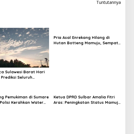
Tuntutannya
Pria Asal Enrekang Hilang di
Hutan Botteng Mamuju, Sempat
Kirim SMS Kelaparan ke Istri
ca Sulawesi Barat Hari
 Prediksi Seluruh
 Berawan
ng Pemukiman di Sumare
Ketua DPRD Sulbar Amalia Fitri
Polisi Kerahkan Water
Aras: Peningkatan Status Mamuju
inakkan Karhutla
Adalah Lompatan Mutlak