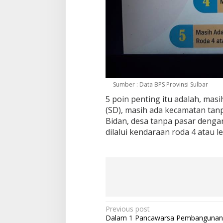
Sumber : Data BPS Provinsi Sulbar
5 poin penting itu adalah, masi
(SD), masih ada kecamatan tanp
Bidan, desa tanpa pasar denga
dilalui kendaraan roda 4 atau le
P
Previous post
Dalam 1 Pancawarsa Pembangunan 