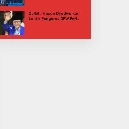
Besok
Zulkifli Hasan Dijadwalkan
Lantik Pengurus DPW PAN
Sulbar, Usung Agenda “Satu
Tekad Bantu Rakyat”