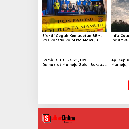
Efektif Cegah Kemacetan BBM,
Info Cua
Pos Pantau Polresta Mamuju
Ini: BMKG
Amankan Jalur SPBU Kali Mamuju
Wilayah
Sambut HUT ke-25, DPC
Api Kepu
Demokrat Mamuju Gelar Baksos
Mamuju, 
Gerakan Langit Biru Indonesia
Cannon J
Asri