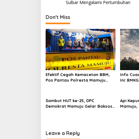
o
Sulbar Mengalami Pertumbuhan
s
t
Don't Miss
n
a
v
i
g
a
Efektif Cegah Kemacetan BBM,
Info Cua
t
Pos Pantau Polresta Mamuju
Ini: BMKG
i
Amankan Jalur SPBU Kali Mamuju
Wilayah
o
Sambut HUT ke-25, DPC
Api Kepu
n
Demokrat Mamuju Gelar Baksos
Mamuju, 
Gerakan Langit Biru Indonesia
Cannon J
Asri
Leave a Reply