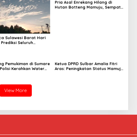
Pria Asal Enrekang Hilang di
Hutan Botteng Mamuju, Sempat
Kirim SMS Kelaparan ke Istri
ca Sulawesi Barat Hari
 Prediksi Seluruh
 Berawan
ng Pemukiman di Sumare
Ketua DPRD Sulbar Amalia Fitri
Polisi Kerahkan Water
Aras: Peningkatan Status Mamuju
inakkan Karhutla
Adalah Lompatan Mutlak
View More