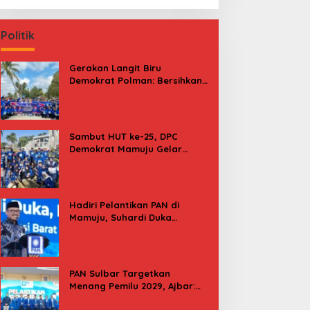
Politik
Gerakan Langit Biru
Demokrat Polman: Bersihkan
Pantai, Cek Kesehatan dan
Donor Darah
Sambut HUT ke-25, DPC
Demokrat Mamuju Gelar
Baksos Gerakan Langit Biru
Indonesia Asri
Hadiri Pelantikan PAN di
Mamuju, Suhardi Duka
Kenang 2 Kali Diusung Jadi
Bupati
PAN Sulbar Targetkan
Menang Pemilu 2029, Ajbar:
Bagi Kami, Februari 2029 Itu