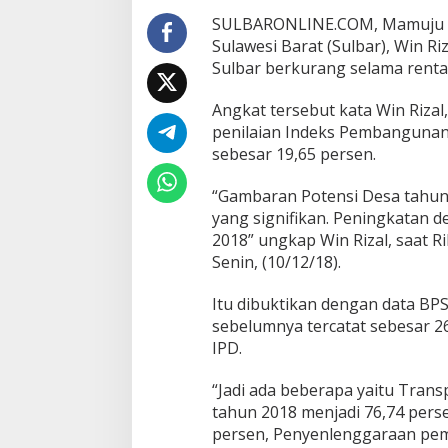
B
e
SULBARONLINE.COM, Mamuju – K
r
Sulawesi Barat (Sulbar), Win R
k
Sulbar berkurang selama renta
u
r
Angkat tersebut kata Win Rizal
a
n
penilaian Indeks Pembangunan 
g
sebesar 19,65 persen.
“Gambaran Potensi Desa tahun
yang signifikan. Peningkatan de
2018” ungkap Win Rizal, saat Ril
Senin, (10/12/18).
Itu dibuktikan dengan data BP
sebelumnya tercatat sebesar 26
IPD.
“Jadi ada beberapa yaitu Tran
tahun 2018 menjadi 76,74 pers
persen, Penyenlenggaraan peme