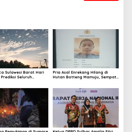
ca Sulawesi Barat Hari
Pria Asal Enrekang Hilang di
 Prediksi Seluruh
Hutan Botteng Mamuju, Sempat
 Berawan
Kirim SMS Kelaparan ke Istri
ng Pemukiman di Sumare
Ketua DPRD Sulbar Amalia Fitri