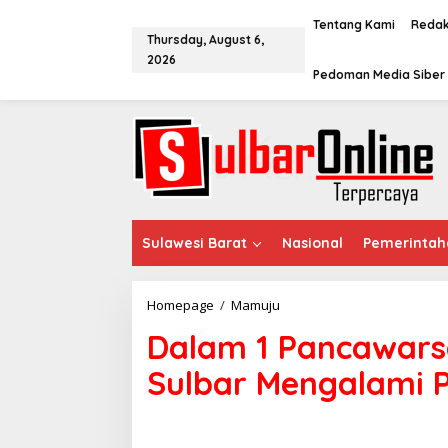
S
k
Tentang Kami
Redak
Thursday, August 6,
i
2026
p
Pedoman Media Siber
t
o
c
o
n
t
e
n
t
Sulawesi Barat
Nasional
Pemerintah
Homepage
/
Mamuju
D
a
Dalam 1 Pancawars
l
a
Sulbar Mengalami
m
1
P
a