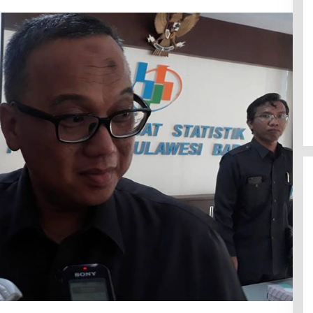
Efektif Cegah Kemacetan BBM,
Pos Pantau Polresta Mamuju
Amankan Jalur SPBU Kali Mamuju