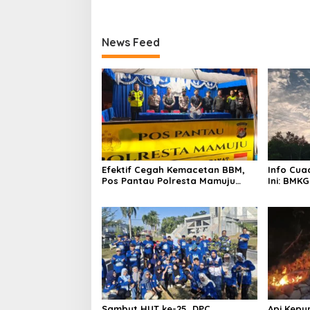
News Feed
Efektif Cegah Kemacetan BBM,
Info Cua
Pos Pantau Polresta Mamuju
Ini: BMKG
Amankan Jalur SPBU Kali Mamuju
Wilayah
Sambut HUT ke-25, DPC
Api Kepu