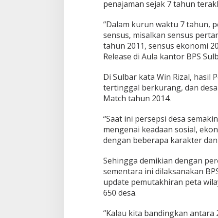
n
penajaman sejak 7 tahun terak
“Dalam kurun waktu 7 tahun, p
sensus, misalkan sensus perta
tahun 2011, sensus ekonomi 201
Release di Aula kantor BPS Sulba
Di Sulbar kata Win Rizal, hasil
tertinggal berkurang, dan des
Match tahun 2014.
“Saat ini persepsi desa semak
mengenai keadaan sosial, ekon
dengan beberapa karakter dan 
Sehingga demikian dengan pe
sementara ini dilaksanakan BPS
update pemutakhiran peta wila
650 desa.
“Kalau kita bandingkan antar