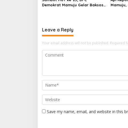
Demokrat Mamuju Gelar Baksos
Mamuju, 
Gerakan Langit Biru Indonesia
Cannon J
Asri
Leave a Reply
Your email address will not be published.
Required f
Save my name, email, and website in this b