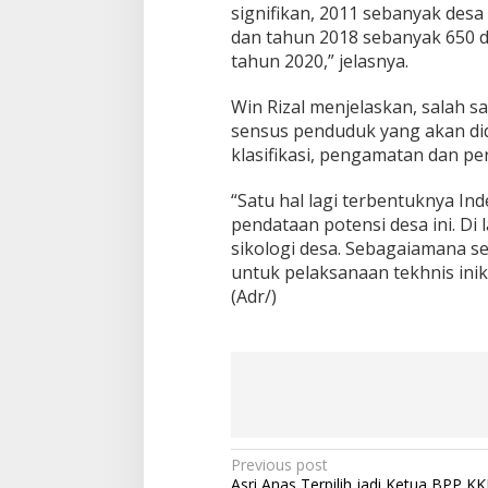
signifikan, 2011 sebanyak des
dan tahun 2018 sebanyak 650 
tahun 2020,” jelasnya.
Win Rizal menjelaskan, salah sa
sensus penduduk yang akan did
klasifikasi, pengamatan dan pe
“Satu hal lagi terbentuknya I
pendataan potensi desa ini. Di l
sikologi desa. Sebagaiamana s
untuk pelaksanaan tekhnis ini
(Adr/)
P
Previous post
Asri Anas Terpilih jadi Ketua BPP 