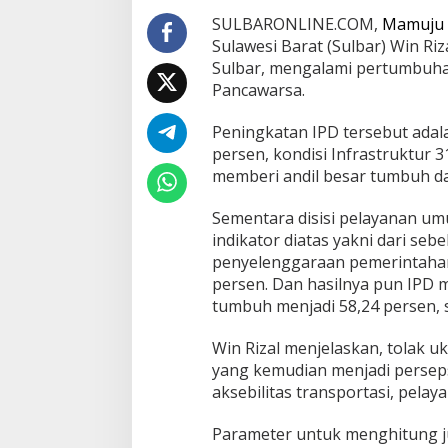
S
u
SULBARONLINE.COM,
Mamuju
l
Sulawesi Barat (Sulbar) Win R
b
Sulbar, mengalami pertumbuhan
a
Pancawarsa.
r
M
e
Peningkatan IPD tersebut adala
n
persen, kondisi Infrastruktur 
g
memberi andil besar tumbuh dar
a
l
Sementara disisi pelayanan um
a
m
indikator diatas yakni dari se
i
penyelenggaraan pemerintahan
P
persen. Dan hasilnya pun IPD 
e
tumbuh menjadi 58,24 persen, s
r
t
u
Win Rizal menjelaskan, tolak u
m
yang kemudian menjadi persepsi
b
aksebilitas transportasi, pel
u
h
Parameter untuk menghitung ju
a