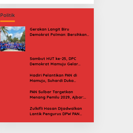
Politik
Gerakan Langit Biru
Demokrat Polman: Bersihkan
Pantai, Cek Kesehatan dan
Donor Darah
Sambut HUT ke-25, DPC
Demokrat Mamuju Gelar
Baksos Gerakan Langit Biru
Indonesia Asri
Hadiri Pelantikan PAN di
Mamuju, Suhardi Duka
Kenang 2 Kali Diusung Jadi
Bupati
PAN Sulbar Targetkan
Menang Pemilu 2029, Ajbar:
Bagi Kami, Februari 2029 Itu
Besok
Zulkifli Hasan Dijadwalkan
Lantik Pengurus DPW PAN
Sulbar, Usung Agenda “Satu
Tekad Bantu Rakyat”