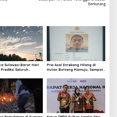
Berkurang
ca Sulawesi Barat Hari
Pria Asal Enrekang Hilang di
 Prediksi Seluruh
Hutan Botteng Mamuju, Sempat
 Berawan
Kirim SMS Kelaparan ke Istri
ng Pemukiman di Sumare
Ketua DPRD Sulbar Amalia Fitri