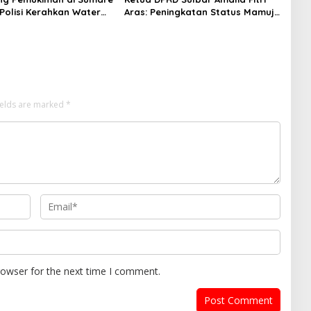
Polisi Kerahkan Water
Aras: Peningkatan Status Mamuju
inakkan Karhutla
Adalah Lompatan Mutlak
ields are marked
*
rowser for the next time I comment.