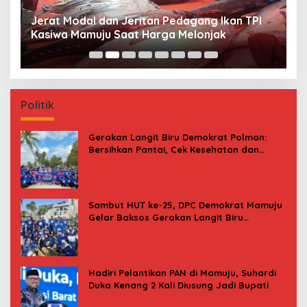
Jerat Modal dan Jeritan Pedagang Ikan TPI
P
Kasiwa Mamuju Saat Harga Melonjak
W
F
Politik
Gerakan Langit Biru Demokrat Polman:
Bersihkan Pantai, Cek Kesehatan dan
Donor Darah
Sambut HUT ke-25, DPC Demokrat Mamuju
Gelar Baksos Gerakan Langit Biru
Indonesia Asri
Hadiri Pelantikan PAN di Mamuju, Suhardi
Duka Kenang 2 Kali Diusung Jadi Bupati