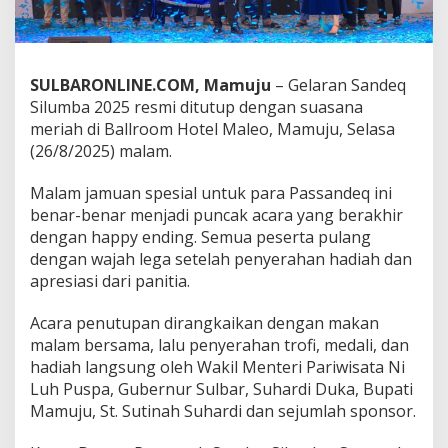
u
t
u
p
SULBARONLINE.COM, Mamuju
– Gelaran Sandeq
M
e
Silumba 2025 resmi ditutup dengan suasana
r
meriah di Ballroom Hotel Maleo, Mamuju, Selasa
i
(26/8/2025) malam.
a
h
Malam jamuan spesial untuk para Passandeq ini
,
S
benar-benar menjadi puncak acara yang berakhir
e
dengan happy ending. Semua peserta pulang
m
dengan wajah lega setelah penyerahan hadiah dan
u
apresiasi dari panitia.
a
P
a
Acara penutupan dirangkaikan dengan makan
s
malam bersama, lalu penyerahan trofi, medali, dan
s
hadiah langsung oleh Wakil Menteri Pariwisata Ni
a
Luh Puspa, Gubernur Sulbar, Suhardi Duka, Bupati
n
d
Mamuju, St. Sutinah Suhardi dan sejumlah sponsor.
e
q