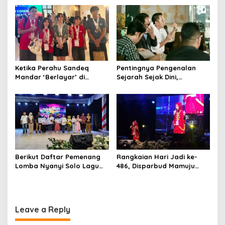
Lokal ke Publik
Daerah untuk Tangkal
Kepunahan
Ketika Perahu Sandeq
Pentingnya Pengenalan
Mandar ‘Berlayar’ di
Sejarah Sejak Dini,
Panggung Olimpiade STEAM
Dispoparekraf Sulbar
Roma
Dorong Penguatan Muatan
Lokal
Berikut Daftar Pemenang
Rangkaian Hari Jadi ke-
Lomba Nyanyi Solo Lagu
486, Disparbud Mamuju
Daerah Disparbud Mamuju
Resmi Buka Lomba Nyanyi
2026
Solo Lagu Daerah Tingkat
Pelajar
Leave a Reply