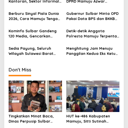
i
Kantoran, Sektor Informal
DPRD Mamuju Azwar
g
Jadi Penyelamat Pasar
Anshari Bakal Ajukan
Kerja Sulawesi Barat
Penangguhan Penahanan
Berburu Sinyal Piala Dunia
Gubernur Sulbar Minta OPD
a
2026, Cara Mamuju Tengah
Pakai Data BPS dan BKKBN
t
Kikis Wilayah Blankspot
untuk Percepatan
Lewat TVRI
Penurunan Stunting
i
Kominfo Sulbar Gandeng
Detik-detik Anggota
120 Media, Gencarkan
Polresta Mamuju Terpental
o
Edukasi Stunting Berbasis
Dipukul Massa Saat
n
Data
Amankan Demo Mahasiswa
Sedia Payung, Seluruh
Menghitung Jam Menuju
Wilayah Sulawesi Barat
Panggilan Kedua Eks Ketua
Diprediksi Hujan Ringan
DPRD Mamuju, Kooperatif
Hari Ini, Mamasa Paling
atau Jemput Paksa?
Dingin
Don't Miss
Tingkatkan Minat Baca,
HUT ke-486 Kabupaten
Dinas Perpusip Sulbar
Mamuju, Sitti Sutinah
Angkat Buku Karya Penulis
Luncurkan Buku Bahasa