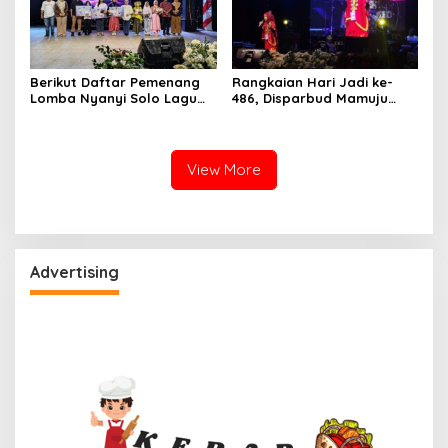
Berikut Daftar Pemenang
Rangkaian Hari Jadi ke-
Lomba Nyanyi Solo Lagu
486, Disparbud Mamuju
Daerah Disparbud Mamuju
Resmi Buka Lomba Nyanyi
2026
Solo Lagu Daerah Tingkat
Pelajar
View More
Advertising