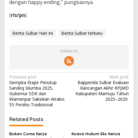
dengan happy ending,” pungkasnya.
(
rls/pn
)
Berita Sulbar Hari Ini
Berita Sulbar terbaru
Follow Us
P
Previous post
Next post
Gempita Etape Penutup
Bapperida Sulbar Evaluasi
o
Sandeq Silumba 2025,
Rancangan Akhir RPJMD
s
Gubernur SDK dan
Kabupaten Mamuju Tahun
Wamenpar Saksikan Atraksi
2025–2029
t
55 Perahu Tradisional
n
Related Posts
a
v
Bukan Cuma Kerja
Kuasa Hukum Eks Ketua