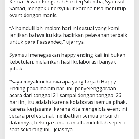
Ketua Dewan Pengarah Sandeq Silumba, Syamsul
P
Samad, mengaku bersyukur karena bisa menutup
u
event dengan manis.
l
a
n
“Alhamdulillah, malam hari ini sesuai yang kami
g
janjikan bahwa itu kita hadirkan pelayanan terbaik
d
untuk para Passandeq,” ujarnya.
e
n
Syamsul menegaskan happy ending kali ini bukan
g
a
kebetulan, melainkan hasil kolaborasi banyak
n
pihak.
H
a
“Saya meyakini bahwa apa yang terjadi Happy
p
Ending pada malam hari ini, penyelenggaraan
p
y
acara dari tanggal 21 sampai dengan tanggal 26
E
hari ini, itu adalah karena kolaborasi semua pihak,
n
karena kerjasama, karena kita mengelola event ini
d
secara profesional, melibatkan semua unsur di
i
n
dalamnya, bekerja sama dan alhamdulillah seperti
g
saat sekarang ini,” jelasnya.