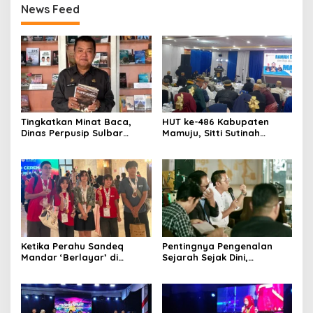
News Feed
Tingkatkan Minat Baca,
HUT ke-486 Kabupaten
Dinas Perpusip Sulbar
Mamuju, Sitti Sutinah
Angkat Buku Karya Penulis
Luncurkan Buku Bahasa
Lokal ke Publik
Daerah untuk Tangkal
Kepunahan
Ketika Perahu Sandeq
Pentingnya Pengenalan
Mandar ‘Berlayar’ di
Sejarah Sejak Dini,
Panggung Olimpiade STEAM
Dispoparekraf Sulbar
Roma
Dorong Penguatan Muatan
Lokal