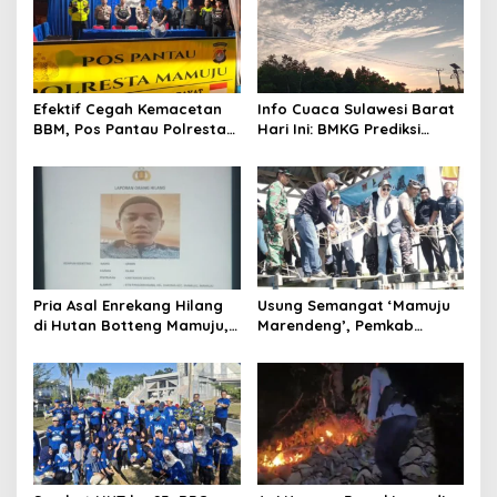
g
a
t
Efektif Cegah Kemacetan
Info Cuaca Sulawesi Barat
i
BBM, Pos Pantau Polresta
Hari Ini: BMKG Prediksi
o
Mamuju Amankan Jalur
Seluruh Wilayah Berawan
SPBU Kali Mamuju
n
Pria Asal Enrekang Hilang
Usung Semangat ‘Mamuju
di Hutan Botteng Mamuju,
Marendeng’, Pemkab
Sempat Kirim SMS
Mamuju Pulihkan Ekosistem
Kelaparan ke Istri
Laut Lewat 213 Fragmen
Karang