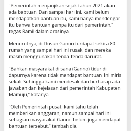
u
“Pemerintah menjanjikan sejak tahun 2021 akan
k
ada babtuan. Dan sampai hari ini, kami belum
a
mendapatkan bantuan itu, kami hanya mendengar
n
itu bahwa bantuan gempa itu dari pemerintah,”
J
a
tegas Ramil dalam orasinya.
n
j
Menurutnya, di Dusun Ganno terdapat sekira 80
i
rumah yang sampai hari ini rusak, dan mereka
'
masih menggunakan tenda-tenda darurat.
“Bahkan masyarakat di sana (Ganno) tidur di
dapurnya karena tidak mendapat bantuan. Ini miris
sekali. Sehingga kami mendesak dan berharap ada
jawaban dan kejelasan dari pemerintah Kabupaten
Mamuju,” katanya.
“Oleh Pemerintah pusat, kami tahu telah
memberikan anggaran, namun sampai hari ini
sebagian masyarakat Ganno belum juga mendapat
bantuan tersebut,” tambah dia.