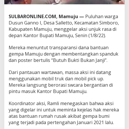
o
B
u
SULBARONLINE.COM, Mamuju —
Puluhan warga
p
Dusun Ganno I, Desa Salletto, Kecamatan Simboro,
a
Kabupaten Mamuju, menggelar aksi unjuk rasa di
t
i
depan Kantor Bupati Mamuju, Senin (1/8/22).
M
a
Mereka menuntut transparansi dana bantuan
m
gempa Mamuju dengan membentangkan spanduk
u
dan poster bertulis “Butuh Bukti Bukan Janji”.
j
u
'
Dari pantauan wartawan, massa aksi ini datang
B
menggunakan mobil truk dan mobil pick up.
u
Mereka langsung berorasi swcara bergantian di
t
pintu masuk Kantor Bupati Mamuju.
u
h
B
Koordinator aksi, Ramli menegaskan bahwa aksi
u
yang digelar ini untuk meminta kejelas hak mereka
k
atas bantuan rumah rusak akibat gempa bumi
t
yang terjadi pada pertengahan Januari 2021 lalu.
i
B