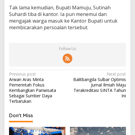
Tak lama kemudian, Bupati Mamuju, Sutinah
Suhardi tiba di kantor. Ia pun menemui dan
mengajak warga masuk ke Kantor Bupati untuk
membicarakan persoalan tersebut.
Follow Us
P
Previous post
Next post
Arwan Aras Minta
Balitbangda Sulbar Optimis
o
Pemerintah Fokus
Jurnal Ilmiah Maju
s
Kembangkan Pariwisata
Terakreditasi SINTA Tahun
Sebagai Sumber Daya
Ini
t
Terbarukan
n
Don't Miss
a
v
i