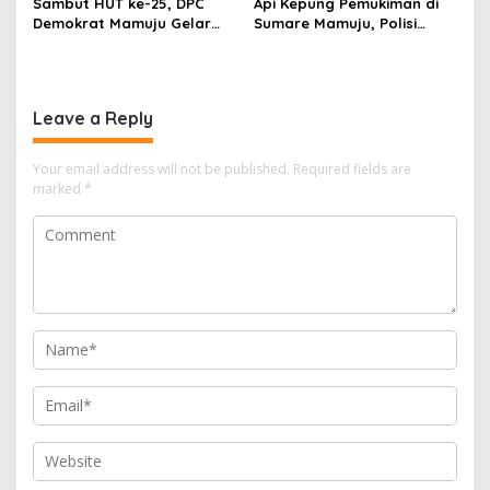
Sambut HUT ke-25, DPC
Api Kepung Pemukiman di
Demokrat Mamuju Gelar
Sumare Mamuju, Polisi
Baksos Gerakan Langit Biru
Kerahkan Water Cannon
Indonesia Asri
Jinakkan Karhutla
Leave a Reply
Your email address will not be published.
Required fields are
marked
*