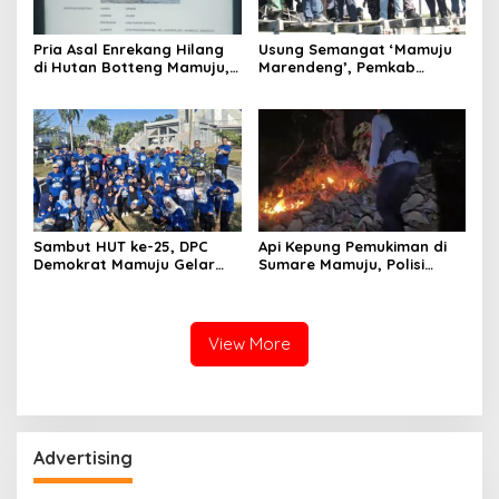
Pria Asal Enrekang Hilang
Usung Semangat ‘Mamuju
di Hutan Botteng Mamuju,
Marendeng’, Pemkab
Sempat Kirim SMS
Mamuju Pulihkan Ekosistem
Kelaparan ke Istri
Laut Lewat 213 Fragmen
Karang
Sambut HUT ke-25, DPC
Api Kepung Pemukiman di
Demokrat Mamuju Gelar
Sumare Mamuju, Polisi
Baksos Gerakan Langit Biru
Kerahkan Water Cannon
Indonesia Asri
Jinakkan Karhutla
View More
Advertising