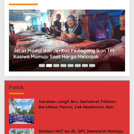
Jerat Modal dan Jeritan Pedagang Ikan TPI
P
Kasiwa Mamuju Saat Harga Melonjak
W
F
Politik
Gerakan Langit Biru Demokrat Polman:
Bersihkan Pantai, Cek Kesehatan dan
Donor Darah
Sambut HUT ke-25, DPC Demokrat Mamuju