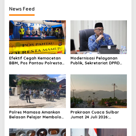
News Feed
Efektif Cegah Kemacetan
Modernisasi Pelayanan
BBM, Pos Pantau Polresta
Publik, Sekretariat DPRD
Mamuju Amankan Jalur
Sulawesi Barat Resmi
SPBU Kali Mamuju
Luncurkan Aplikasi SIPAKDE
Polres Mamasa Amankan
Prakiraan Cuaca Sulbar
Belasan Pelajar Membolos
Jumat 24 Juli 2026:
di Lembang Banggo,
Mamasa Dingin 13 Derajat,
Langsung Diantar Kembali
Daerah Pesisir Cerah
ke Sekolah