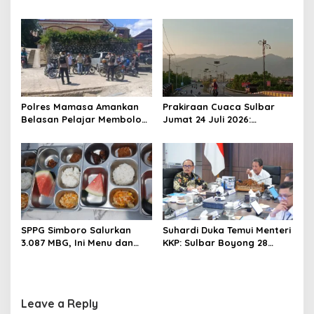
o
Mamuju Amankan Jalur
Sulawesi Barat Resmi
SPBU Kali Mamuju
Luncurkan Aplikasi SIPAKDE
n
Polres Mamasa Amankan
Prakiraan Cuaca Sulbar
Belasan Pelajar Membolos
Jumat 24 Juli 2026:
di Lembang Banggo,
Mamasa Dingin 13 Derajat,
Langsung Diantar Kembali
Daerah Pesisir Cerah
ke Sekolah
SPPG Simboro Salurkan
Suhardi Duka Temui Menteri
3.087 MBG, Ini Menu dan
KKP: Sulbar Boyong 28
Kandungan Gizinya
Desa Nelayan Hingga
Kapal 30 GT
Leave a Reply