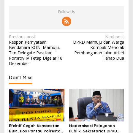
Follow Us
P
Previous post
Next post
Respon Pernyataan
DPRD Mamuju dan Warga
o
Bendahara KONI Mamuju,
Kompak Menolak
s
Tim Delegate Pastikan
Pembangunan Jalan Arteri
Porprov IV Tetap Digelar 16
Tahap Dua
t
Desember
n
Don't Miss
a
v
i
g
a
t
Efektif Cegah Kemacetan
Modernisasi Pelayanan
i
BBM, Pos Pantau Polresta
Publik, Sekretariat DPRD