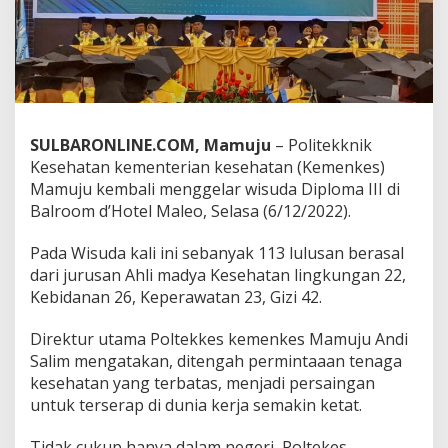
a
1
1
3
L
u
l
u
SULBARONLINE.COM, Mamuju
– Politekknik
s
Kesehatan kementerian kesehatan (Kemenkes)
a
Mamuju kembali menggelar wisuda Diploma III di
n
Balroom d’Hotel Maleo, Selasa (6/12/2022).
D
i
p
Pada Wisuda kali ini sebanyak 113 lulusan berasal
l
dari jurusan Ahli madya Kesehatan lingkungan 22,
o
Kebidanan 26, Keperawatan 23, Gizi 42.
m
a
I
Direktur utama Poltekkes kemenkes Mamuju Andi
I
Salim mengatakan, ditengah permintaaan tenaga
I
kesehatan yang terbatas, menjadi persaingan
untuk terserap di dunia kerja semakin ketat.
Tidak cukup hanya dalam negeri, Poltekes