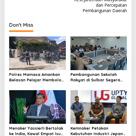
t
dan Percepatan
Pembangunan Daerah
n
a
Don't Miss
v
i
g
a
t
i
Polres Mamasa Amankan
Pembangunan Sekolah
o
Belasan Pelajar Membolos
Rakyat di Sulbar Segera
di Lembang Banggo,
Dimulai, DPRD Sediakan
n
Langsung Diantar Kembali
Rp550 Juta untuk Dokumen
ke Sekolah
Lingkungan
Menaker Yassierli Bertolak
Kemnaker Petakan
ke India, Kawal Empat Isu
Kebutuhan Industri Jepang,