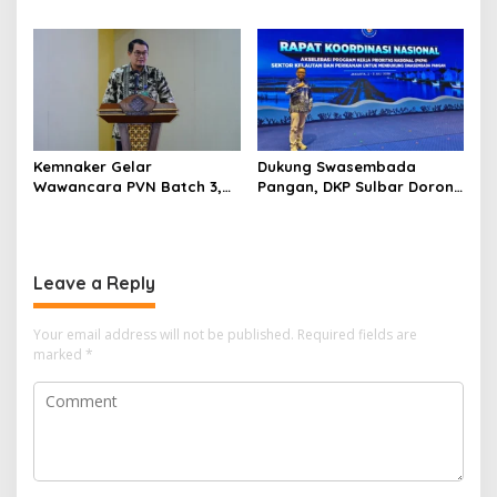
Strategis di Forum BRICS
Dorong Revitalisasi
Pelatihan Vokasi Nasional
Kemnaker Gelar
Dukung Swasembada
Wawancara PVN Batch 3,
Pangan, DKP Sulbar Dorong
Ini Jadwal dan Link
Program Strategis
Pengumuman Lolos
Kelautan di Rakornas KKP
2026
Leave a Reply
Your email address will not be published.
Required fields are
marked
*