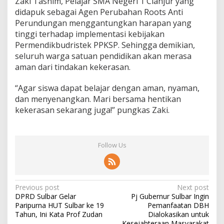
Zaki Tasnim, Pelajar SMA Negeri 1 Cianjur yang
didapuk sebagai Agen Perubahan Roots Anti
Perundungan menggantungkan harapan yang
tinggi terhadap implementasi kebijakan
Permendikbudristek PPKSP. Sehingga demikian,
seluruh warga satuan pendidikan akan merasa
aman dari tindakan kekerasan.
“Agar siswa dapat belajar dengan aman, nyaman,
dan menyenangkan. Mari bersama hentikan
kekerasan sekarang juga!” pungkas Zaki.
Follow Us
P
Previous post
Next post
DPRD Sulbar Gelar
Pj Gubernur Sulbar Ingin
o
Paripurna HUT Sulbar ke 19
Pemanfaatan DBH
s
Tahun, Ini Kata Prof Zudan
Dialokasikan untuk
Kesejahteraan Masyarakat