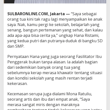
K
S
P
SULBARONLINE.COM, Jakarta —
“Saya sebagai
H
orang tua kini tak ragu lagi menyampaikan ke anak
a
saya. Nak, kamu pergi ke sekolah, belajarlah yang
d
i
senang, bangun pertemanan yang sehat, dan kalau
r
ada apa-apa bisa cerita ya,” ungkap Hana Ristami,
k
yang kedua putri dan putranya duduk di bangku SD
a
dan SMP.
n
R
a
Pernyataan Hana yang juga seorang Fasilitator Ibu
s
Penggerak bukan tanpa alasan. Ia adalah bagian
a
dari sedemikian banyak orang tua yang
A
sebelumnya kerap merasa khawatir tentang situasi
m
dan kondisi sekolah yang masih rentan terjadi
a
n
kekerasan.
d
a
Kecemasan serupa juga dialami Mona Ratuliu,
r
seorang artis dan ibu dari empat anak, “Saya
i
merasa sangat miris dengan maraknya
K
e