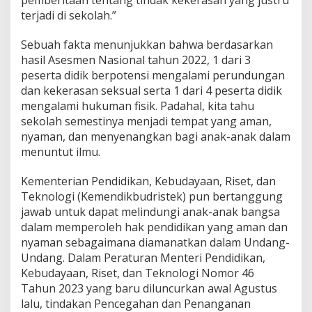
pemberitaan tentang tindak kekerasan yang justru
k
terjadi di sekolah.”
e
r
Sebuah fakta menunjukkan bahwa berdasarkan
a
hasil Asesmen Nasional tahun 2022, 1 dari 3
s
a
peserta didik berpotensi mengalami perundungan
n
dan kekerasan seksual serta 1 dari 4 peserta didik
mengalami hukuman fisik. Padahal, kita tahu
sekolah semestinya menjadi tempat yang aman,
nyaman, dan menyenangkan bagi anak-anak dalam
menuntut ilmu.
Kementerian Pendidikan, Kebudayaan, Riset, dan
Teknologi (Kemendikbudristek) pun bertanggung
jawab untuk dapat melindungi anak-anak bangsa
dalam memperoleh hak pendidikan yang aman dan
nyaman sebagaimana diamanatkan dalam Undang-
Undang. Dalam Peraturan Menteri Pendidikan,
Kebudayaan, Riset, dan Teknologi Nomor 46
Tahun 2023 yang baru diluncurkan awal Agustus
lalu, tindakan Pencegahan dan Penanganan