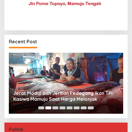
Recent Post
Jerat Modal dan Jeritan Pedagang Ikan TPI
P
Kasiwa Mamuju Saat Harga Melonjak
W
F
Politik