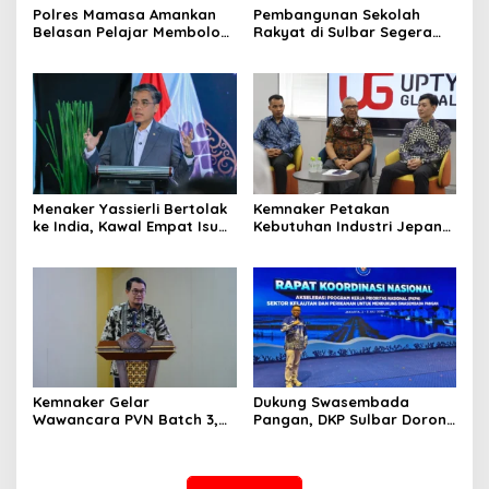
Polres Mamasa Amankan
Pembangunan Sekolah
Belasan Pelajar Membolos
Rakyat di Sulbar Segera
di Lembang Banggo,
Dimulai, DPRD Sediakan
Langsung Diantar Kembali
Rp550 Juta untuk Dokumen
ke Sekolah
Lingkungan
Menaker Yassierli Bertolak
Kemnaker Petakan
ke India, Kawal Empat Isu
Kebutuhan Industri Jepang,
Strategis di Forum BRICS
Dorong Revitalisasi
Pelatihan Vokasi Nasional
Kemnaker Gelar
Dukung Swasembada
Wawancara PVN Batch 3,
Pangan, DKP Sulbar Dorong
Ini Jadwal dan Link
Program Strategis
Pengumuman Lolos
Kelautan di Rakornas KKP
2026