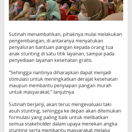
n
g
a
n
O
r
Sutinah menambahkan, pihaknya mulai melakukan
a
pengembangan, di antaranya menyatukan
n
penyaluran bantuan pangan kepada orang tua
g
T
anak stunting di satu titik layanan, sampai pada
u
penyediaan layanan kesehatan gratis.
a
A
“Sehingga nantinya diharapkan dapat menjadi
s
stimulasi untuk meningkatkan derajat kesehatan
u
h
maupun membantu penyiapan pangan murah
untuk masyarakat,” lanjutnya.
Sutinah berjanji, akan terus mengevaluasi taki
asuh stunting, sehingga ke depan akan ditemukan
formulasi yang paling baik untuk melibatkan
semua stakeholder dalam upaya menekan angka
stunting serta membantu masyarakat melalui