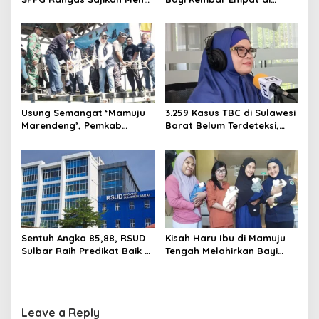
Daging Sapi untuk 2.798
RSUD Sulbar Diperbolehkan
Penerima
Pulang dalam Kondisi
Sehat
Usung Semangat ‘Mamuju
3.259 Kasus TBC di Sulawesi
Marendeng’, Pemkab
Barat Belum Terdeteksi,
Mamuju Pulihkan Ekosistem
Dinkes: Ancaman Penularan
Laut Lewat 213 Fragmen
Nyata
Karang
Sentuh Angka 85,88, RSUD
Kisah Haru Ibu di Mamuju
Sulbar Raih Predikat Baik di
Tengah Melahirkan Bayi
Era Panca Daya Suhardi
Kembar 4 Melalui Operasi
Duka
Caesar di RSUD Sulbar
Leave a Reply