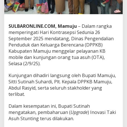
e
p
s
i
S
SULBARONLINE.COM, Mamuju
– Dalam rangka
e
memperingati Hari Kontrasepsi Sedunia 26
d
September 2025 mendatang, Dinas Pengendalian
u
n
Penduduk dan Keluarga Berencana (DPPKB)
i
Kabupaten Mamuju menggelar pelayanan KB
a
mobile dan kunjungan orang tua asuh (OTA),
,
Selasa (2/9/25).
D
P
P
Kunjungan dihadiri langsung oleh Bupati Mamuju,
K
Sitti Sutinah Suhardi, Plt. Kepala DPPKB Mamuju,
B
Abdul Rasyid, serta seluruh stakholder yang
M
terlibat.
a
m
u
Dalam kesempatan ini, Bupati Sutinah
j
mengatakan, pembaharuan (
Upgrade
) Inovasi Taki
u
Asuh Stunting terus dilakukan.
B
u