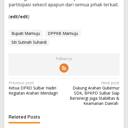
partisipasi sekecil apapun dari semua pihak terkait.
(
edt/edt
)
Bupati Mamuju
DPPKB Mamuju
Siti Sutinah Suhardi
Follow Us
P
Previous post
Next post
Ketua DPRD Sulbar Hadiri
Dukung Arahan Gubernur
o
Kegiatan Arahan Mendagri
SDK, BPKPD Sulbar Siap
s
Bersinergi Jaga Stabilitas &
Keamanan Daerah
t
n
Related Posts
a