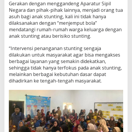
Gerakan dengan menggandeng Aparatur Sipil
k
a
Negara dan pihak-pihak lainnya, menjadi orang tua
L
asuh bagi anak stunting, kali ini tidak hanya
a
dilaksanakan dengan “menjemput bola”
y
mendatangi rumah-rumah warga keluarga dengan
a
anak stunting atau berisiko stunting.
n
a
n
“Intervensi penanganan stunting sengaja
K
dilakukan untuk masyarakat agar bisa mengakses
B
berbagai layanan yang semakin didekatkan,
B
sehingga tidak hanya terfokus pada anak stunting,
e
r
melainkan berbagai kebutuhan dasar dapat
g
dihadirkan ke tengah-tengah masyarakat.
e
r
a
k
&
K
u
n
j
u