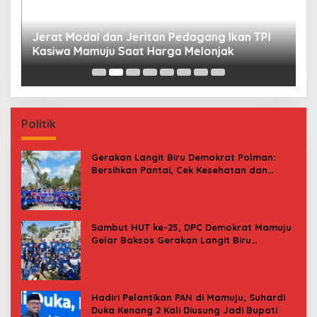
Jerat Modal dan Jeritan Pedagang Ikan TPI
P
Kasiwa Mamuju Saat Harga Melonjak
W
F
Politik
Gerakan Langit Biru Demokrat Polman:
Bersihkan Pantai, Cek Kesehatan dan
Donor Darah
Sambut HUT ke-25, DPC Demokrat Mamuju
Gelar Baksos Gerakan Langit Biru
Indonesia Asri
Hadiri Pelantikan PAN di Mamuju, Suhardi
Duka Kenang 2 Kali Diusung Jadi Bupati