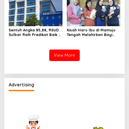
Sentuh Angka 85,88, RSUD
Kisah Haru Ibu di Mamuju
Sulbar Raih Predikat Baik di
Tengah Melahirkan Bayi
Era Panca Daya Suhardi
Kembar 4 Melalui Operasi
Duka
Caesar di RSUD Sulbar
View More
Advertising