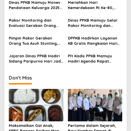
v
Dinas PPKB Mamuju Monev
Meriahkan Hari
Pendataan Keluarga 2025
Kemerdekaan RI Ke-80,
i
bersama Tim DALDUK
Dinas PPKB Mamuju Ikuti
g
Kementerian
Lomba Masak Nasi Goreng
Rakor Monitoring dan
Dinas PPKB Mamuju Gelar
Antar OPD
Evaluasi Gerakan Orang
Rakor Monitoring dan
a
Tua Asuh Bahas Kelanjutan
Evaluasi Pelaksanaan
t
Hasil Laporan Penanganan
Gerakan Orang Tua Asuh
Pimpin Rakor Gerakan
DPPKB Hadirkan Layanan
Intervensi Stunting
i
Orang Tua Asuh Stunting,
KB Gratis Rangkaian Hari
Bupati Mamuju Larang
Jadi Mamuju
o
Rekomendasi Calon
Jajaran Dinas PPKB Hadiri
Plt Kadis PPKB Mamuju
n
Pengantin Belum Cukup
Sidang Paripurna Hari Jadi
Hadiri Agenda Rapat
Umur
Mamuju ke-485
Persiapan HUT Mamuju ke-
485, Dipimpin Langsung
Sekda Suaib
Don't Miss
Maksimalkan Gizi Anak,
Pertama dalam Sejarah,
SPPG Rangas Sajikan Menu
Bayi Kembar Empat di