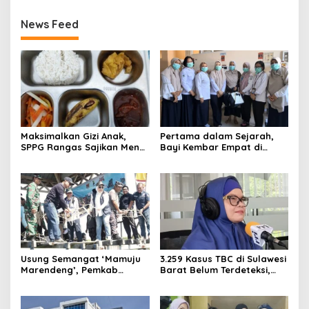
News Feed
Maksimalkan Gizi Anak,
Pertama dalam Sejarah,
SPPG Rangas Sajikan Menu
Bayi Kembar Empat di
Daging Sapi untuk 2.798
RSUD Sulbar Diperbolehkan
Penerima
Pulang dalam Kondisi
Sehat
Usung Semangat ‘Mamuju
3.259 Kasus TBC di Sulawesi
Marendeng’, Pemkab
Barat Belum Terdeteksi,
Mamuju Pulihkan Ekosistem
Dinkes: Ancaman Penularan
Laut Lewat 213 Fragmen
Nyata
Karang