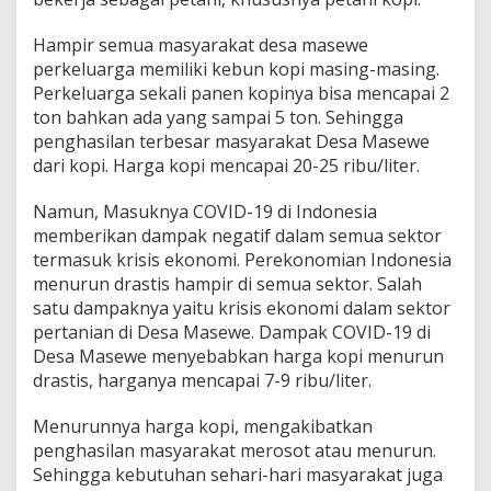
y
a
Hampir semua masyarakat desa masewe
r
perkeluarga memiliki kebun kopi masing-masing.
a
Perkeluarga sekali panen kopinya bisa mencapai 2
k
a
ton bahkan ada yang sampai 5 ton. Sehingga
t
penghasilan terbesar masyarakat Desa Masewe
D
dari kopi. Harga kopi mencapai 20-25 ribu/liter.
e
s
Namun, Masuknya COVID-19 di Indonesia
a
M
memberikan dampak negatif dalam semua sektor
a
termasuk krisis ekonomi. Perekonomian Indonesia
s
menurun drastis hampir di semua sektor. Salah
e
satu dampaknya yaitu krisis ekonomi dalam sektor
w
pertanian di Desa Masewe. Dampak COVID-19 di
e
Desa Masewe menyebabkan harga kopi menurun
drastis, harganya mencapai 7-9 ribu/liter.
Menurunnya harga kopi, mengakibatkan
penghasilan masyarakat merosot atau menurun.
Sehingga kebutuhan sehari-hari masyarakat juga