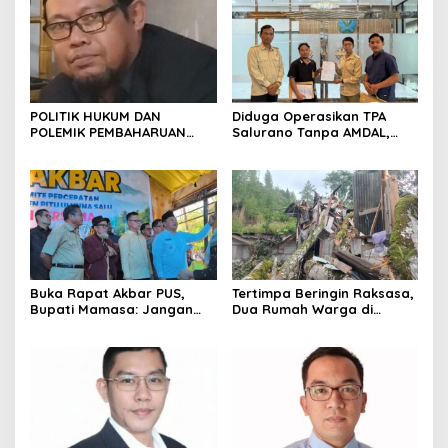
POLITIK HUKUM DAN
Diduga Operasikan TPA
POLEMIK PEMBAHARUAN
Salurano Tanpa AMDAL,
HUKUM KELUARGA DI
Pemkab Mamasa
INDONESIA
Dilaporkan ke Dua
Kementerian
Buka Rapat Akbar PUS,
Tertimpa Beringin Raksasa,
Bupati Mamasa: Jangan
Dua Rumah Warga di
Ada Ego Sektoral dalam
Mamasa Ambruk
Pemekaran