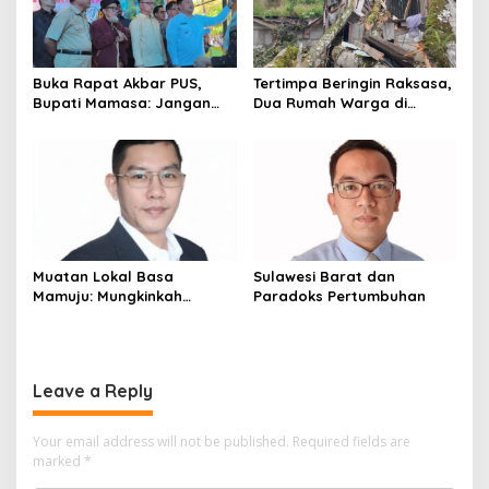
n
Buka Rapat Akbar PUS,
Tertimpa Beringin Raksasa,
Bupati Mamasa: Jangan
Dua Rumah Warga di
Ada Ego Sektoral dalam
Mamasa Ambruk
Pemekaran
Muatan Lokal Basa
Sulawesi Barat dan
Mamuju: Mungkinkah
Paradoks Pertumbuhan
Ditinjau Kembali?
Leave a Reply
Your email address will not be published.
Required fields are
marked
*