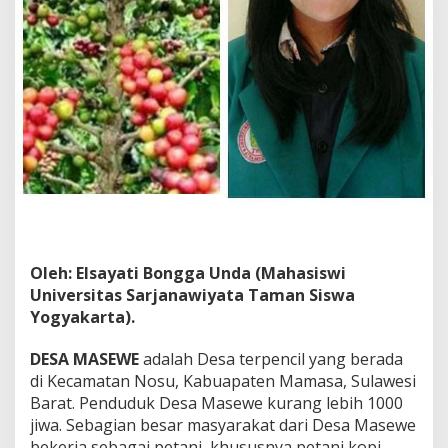
a
d
a
p
S
e
k
t
o
r
P
e
r
e
k
Oleh: Elsayati Bongga Unda (Mahasiswi
o
Universitas Sarjanawiyata Taman Siswa
n
Yogyakarta).
o
m
i
DESA MASEWE
adalah Desa terpencil yang berada
a
di Kecamatan Nosu, Kabuapaten Mamasa, Sulawesi
n
Barat. Penduduk Desa Masewe kurang lebih 1000
M
jiwa. Sebagian besar masyarakat dari Desa Masewe
a
s
bekerja sebagai petani, khususnya petani kopi.