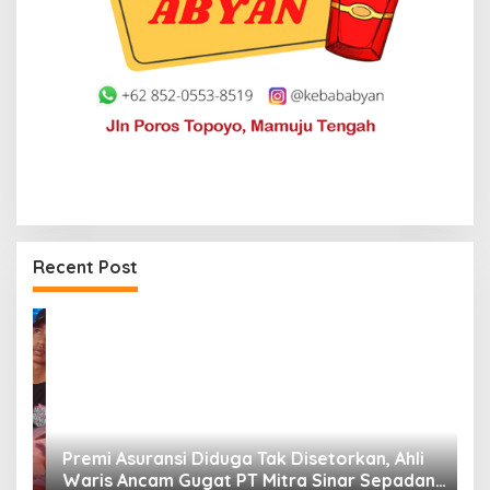
Recent Post
Premi Asuransi Diduga Tak Disetorkan, Ahli
S
Waris Ancam Gugat PT Mitra Sinar Sepadan
Gr