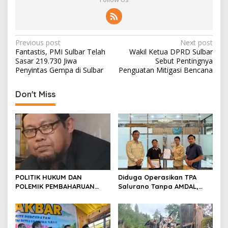
P
Previous post
Next post
Fantastis, PMI Sulbar Telah
Wakil Ketua DPRD Sulbar
o
Sasar 219.730 Jiwa
Sebut Pentingnya
s
Penyintas Gempa di Sulbar
Penguatan Mitigasi Bencana
t
Don't Miss
n
a
v
i
g
a
POLITIK HUKUM DAN
Diduga Operasikan TPA
t
POLEMIK PEMBAHARUAN
Salurano Tanpa AMDAL,
HUKUM KELUARGA DI
Pemkab Mamasa
i
INDONESIA
Dilaporkan ke Dua
o
Kementerian