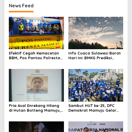
News Feed
Efektif Cegah Kemacetan
Info Cuaca Sulawesi Barat
BBM, Pos Pantau Polresta
Hari Ini: BMKG Prediksi
Mamuju Amankan Jalur
Seluruh Wilayah Berawan
SPBU Kali Mamuju
Pria Asal Enrekang Hilang
Sambut HUT ke-25, DPC
di Hutan Botteng Mamuju,
Demokrat Mamuju Gelar
Sempat Kirim SMS
Baksos Gerakan Langit Biru
Kelaparan ke Istri
Indonesia Asri