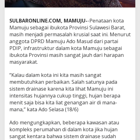
m
a
t
SULBARONLINE.COM, MAMUJU-
-Penataan kota
a
D
Mamuju sebagai ibukota Provinsi Sulawesi Barat,
P
masih menjadi permasalah krusial saat ini. Menurut
R
anggota DPRD Mamuju Ado Masud dari partai
D
PDIP, infrastruktur dalam kota Mamuju sebagai
M
ibukota Provinsi masih sangat jauh dari harapan
a
m
masyarakat.
u
j
“Kalau dalam kota ini kita masih sangat
u
membutuhkan perbaikan. Salah satunya pada
sistem drainase karena kita lihat Mamuju ini
intensitas hujannya cukup tinggi, hujan berapa
menit saja bisa kita liat genangan air di mana-
mana,” kata Ado Selasa (18/6)
Ado mengungkapkan, beberapa kawasan atau
kompleks perumahan di dalam kota jika hujan
sangat kentara bahwa sistem drainase sudah