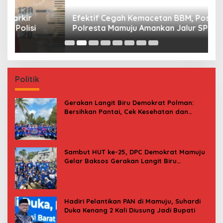
Efektif Cegah Kemacetan BBM, Pos Pantau
M
Polresta Mamuju Amankan Jalur SPBU Kali
M
Mamuju
Politik
Gerakan Langit Biru Demokrat Polman:
Bersihkan Pantai, Cek Kesehatan dan
Donor Darah
Sambut HUT ke-25, DPC Demokrat Mamuju
Gelar Baksos Gerakan Langit Biru
Indonesia Asri
Hadiri Pelantikan PAN di Mamuju, Suhardi
Duka Kenang 2 Kali Diusung Jadi Bupati