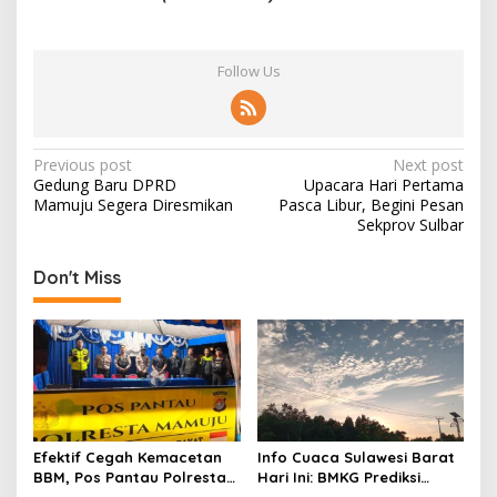
Follow Us
P
Previous post
Next post
Gedung Baru DPRD
Upacara Hari Pertama
o
Mamuju Segera Diresmikan
Pasca Libur, Begini Pesan
s
Sekprov Sulbar
t
Don't Miss
n
a
v
i
g
a
Efektif Cegah Kemacetan
Info Cuaca Sulawesi Barat
t
BBM, Pos Pantau Polresta
Hari Ini: BMKG Prediksi