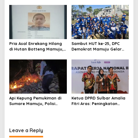
Mamuju Amankan Jalur
Seluruh Wilayah Berawan
i
SPBU Kali Mamuju
o
n
Pria Asal Enrekang Hilang
Sambut HUT ke-25, DPC
di Hutan Botteng Mamuju,
Demokrat Mamuju Gelar
Sempat Kirim SMS
Baksos Gerakan Langit Biru
Kelaparan ke Istri
Indonesia Asri
Api Kepung Pemukiman di
Ketua DPRD Sulbar Amalia
Sumare Mamuju, Polisi
Fitri Aras: Peningkatan
Kerahkan Water Cannon
Status Mamuju Adalah
Jinakkan Karhutla
Lompatan Mutlak
Leave a Reply