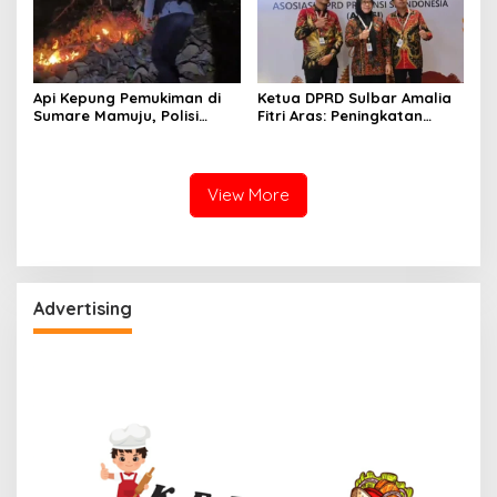
Api Kepung Pemukiman di
Ketua DPRD Sulbar Amalia
Sumare Mamuju, Polisi
Fitri Aras: Peningkatan
Kerahkan Water Cannon
Status Mamuju Adalah
Jinakkan Karhutla
Lompatan Mutlak
View More
Advertising