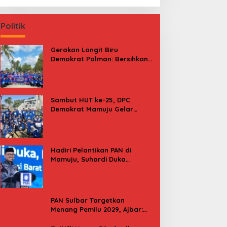
Politik
Gerakan Langit Biru
Demokrat Polman: Bersihkan
Pantai, Cek Kesehatan dan
Donor Darah
Sambut HUT ke-25, DPC
Demokrat Mamuju Gelar
Baksos Gerakan Langit Biru
Indonesia Asri
Hadiri Pelantikan PAN di
Mamuju, Suhardi Duka
Kenang 2 Kali Diusung Jadi
Bupati
PAN Sulbar Targetkan
Menang Pemilu 2029, Ajbar:
Bagi Kami, Februari 2029 Itu