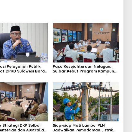
asi Pelayanan Publik,
Pacu Kesejahteraan Nelayan,
iat DPRD Sulawesi Barat
Sulbar Kebut Program Kampung
ncurkan Aplikasi SIPAKDE
Nelayan Merah Putih dan
Bantuan Kapal
p Strategi DKP Sulbar
Siap-siap Mati Lampu! PLN
enterian dan Australia
Jadwalkan Pemadaman Listrik