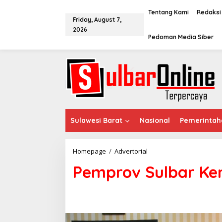
S
k
Tentang Kami
Redaksi
Friday, August 7,
i
2026
p
Pedoman Media Siber
t
o
c
o
n
t
e
n
t
Sulawesi Barat
Nasional
Pemerintah
Homepage
/
Advertorial
P
e
Pemprov Sulbar Ke
m
p
r
o
v
S