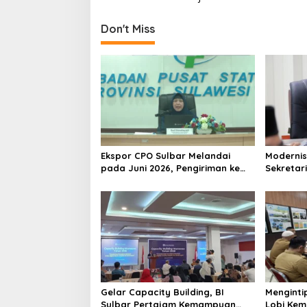
s
t
Don't Miss
n
a
v
i
g
a
Ekspor CPO Sulbar Melandai
Modernis
t
pada Juni 2026, Pengiriman ke
Sekretar
i
Filipina Justru Melonjak 149
Resmi Lu
Persen
o
n
Gelar Capacity Building, BI
Menginti
Sulbar Pertajam Kemampuan
Lobi Kem