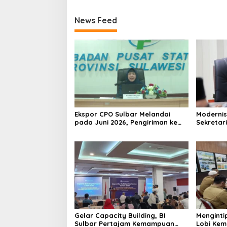
News Feed
Ekspor CPO Sulbar Melandai
Modernis
pada Juni 2026, Pengiriman ke
Sekretar
Filipina Justru Melonjak 149
Resmi Lu
Persen
Gelar Capacity Building, BI
Menginti
Sulbar Pertajam Kemampuan
Lobi Kem