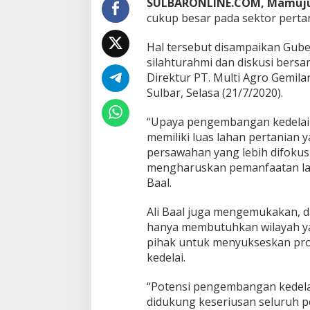
SULBARONLINE.COM, Mamuj
cukup besar pada sektor pert
Hal tersebut disampaikan Gube
silahturahmi dan diskusi bersa
Direktur PT. Multi Agro Gemila
Sulbar, Selasa (21/7/2020).
“Upaya pengembangan kedelai 
memiliki luas lahan pertanian
persawahan yang lebih difoku
mengharuskan pemanfaatan lah
Baal.
Ali Baal juga mengemukakan, d
hanya membutuhkan wilayah ya
pihak untuk menyukseskan pro
kedelai.
“Potensi pengembangan kedelai
didukung keseriusan seluruh 