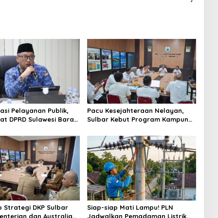
asi Pelayanan Publik,
Pacu Kesejahteraan Nelayan,
iat DPRD Sulawesi Barat
Sulbar Kebut Program Kampung
ncurkan Aplikasi SIPAKDE
Nelayan Merah Putih dan
Bantuan Kapal
p Strategi DKP Sulbar
Siap-siap Mati Lampu! PLN
enterian dan Australia
Jadwalkan Pemadaman Listrik