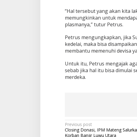
“Hal tersebut yang akan kita l
memungkinkan untuk mendapatk
plasmanya,” tutur Petrus.
Petrus mengungkapkan, jika S
kedelai, maka bisa disampaik
membantu memenuhi devisa ya
Untuk itu, Petrus mengajak aga
sebab jika hal itu bisa dimulai
merdeka.
P
Previous post
Closing Donasi, IPM Mateng Salurk
o
Korban Banjir Luwu Utara