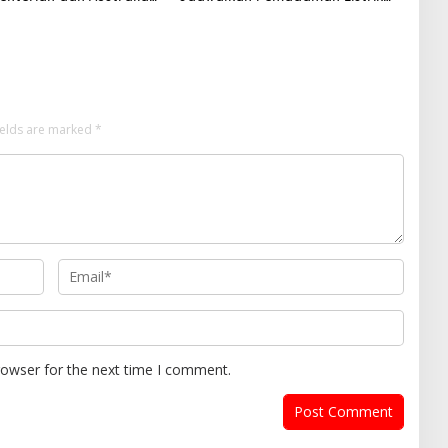
cu Sektor Kelautan
Masif di Mamuju Tengah Mulai
Besok
ields are marked
*
rowser for the next time I comment.