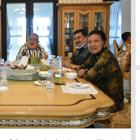
Efektif Cegah Kemacetan BBM,
Pos Pantau Polresta Mamuju
Amankan Jalur SPBU Kali Mamuju