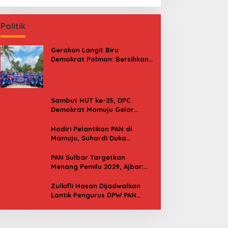
Politik
Gerakan Langit Biru
Demokrat Polman: Bersihkan
Pantai, Cek Kesehatan dan
Donor Darah
Sambut HUT ke-25, DPC
Demokrat Mamuju Gelar
Baksos Gerakan Langit Biru
Indonesia Asri
Hadiri Pelantikan PAN di
Mamuju, Suhardi Duka
Kenang 2 Kali Diusung Jadi
Bupati
PAN Sulbar Targetkan
Menang Pemilu 2029, Ajbar:
Bagi Kami, Februari 2029 Itu
Besok
Zulkifli Hasan Dijadwalkan
Lantik Pengurus DPW PAN
Sulbar, Usung Agenda “Satu
Tekad Bantu Rakyat”