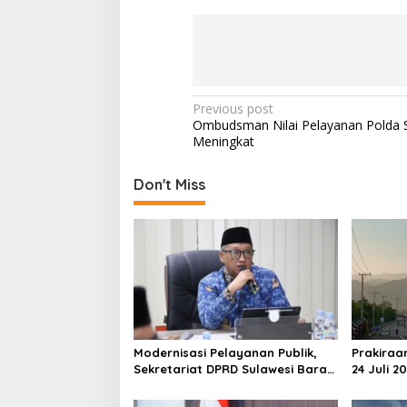
P
Previous post
Ombudsman Nilai Pelayanan Polda S
o
Meningkat
s
t
Don't Miss
n
a
v
i
g
a
Modernisasi Pelayanan Publik,
Prakiraa
t
Sekretariat DPRD Sulawesi Barat
24 Juli 2
i
Resmi Luncurkan Aplikasi SIPAKDE
Derajat,