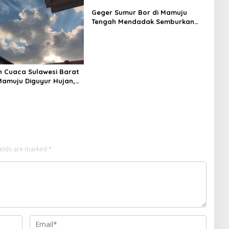
Geger Sumur Bor di Mamuju
Tengah Mendadak Semburkan
Lumpur dan Suara Gemuruh,
Warga Panik
n Cuaca Sulawesi Barat
 Mamuju Diguyur Hujan,
erapkan Suhu Terpanas
ields are marked
*