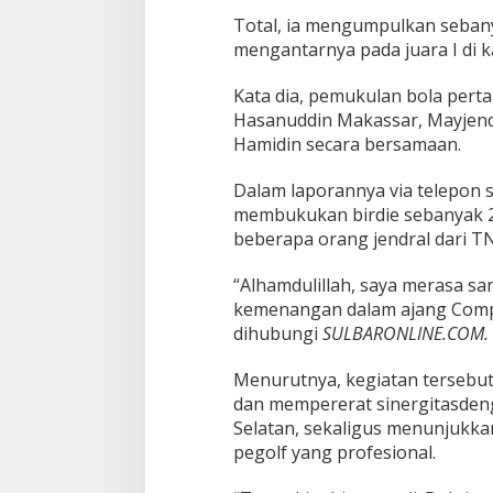
Total, ia mengumpulkan sebany
mengantarnya pada juara I di kat
Kata dia, pemukulan bola pert
Hasanuddin Makassar, Mayjend 
Hamidin secara bersamaan.
Dalam laporannya via telepon 
membukukan birdie sebanyak 2 k
beberapa orang jendral dari TNI
“Alhamdulillah, saya merasa s
kemenangan dalam ajang Compos
dihubungi
SULBARONLINE.COM.
Menurutnya, kegiatan tersebut 
dan mempererat sinergitasdeng
Selatan, sekaligus menunjukka
pegolf yang profesional.