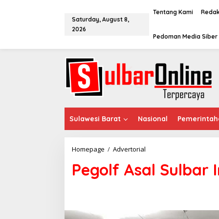
S
k
Tentang Kami
Redak
Saturday, August 8,
i
2026
p
Pedoman Media Siber
t
o
c
o
n
t
e
n
t
Sulawesi Barat
Nasional
Pemerintah
Homepage
/
Advertorial
P
e
Pegolf Asal Sulbar 
g
o
l
f
A
s