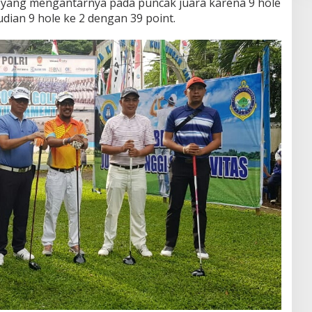
 yang mengantarnya pada puncak juara karena 9 hole
ian 9 hole ke 2 dengan 39 point.