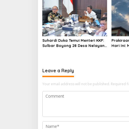
o
n
Suhardi Duka Temui Menteri KKP:
Prakiraa
Sulbar Boyong 28 Desa Nelayan
Hari Ini:
Hingga Kapal 30 GT
Polman T
Leave a Reply
Your email address will not be published.
Required f