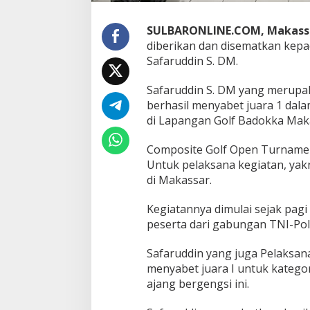
a
r
SULBARONLINE.COM, Makass
diberikan dan disematkan kepa
Safaruddin S. DM.
Safaruddin S. DM yang merupaka
berhasil menyabet juara 1 dal
di Lapangan Golf Badokka Maka
Composite Golf Open Turnamen i
Untuk pelaksana kegiatan, yakn
di Makassar.
Kegiatannya dimulai sejak pagi t
peserta dari gabungan TNI-Po
Safaruddin yang juga Pelaksana 
menyabet juara I untuk kategor
ajang bergengsi ini.