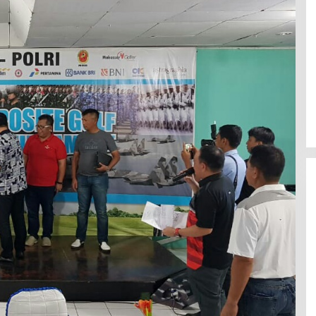
Polresta Mamuju Terapkan
Restorative Justice Kasus
Intimidasi Juru Parkir Jalan Emmy
Saelan