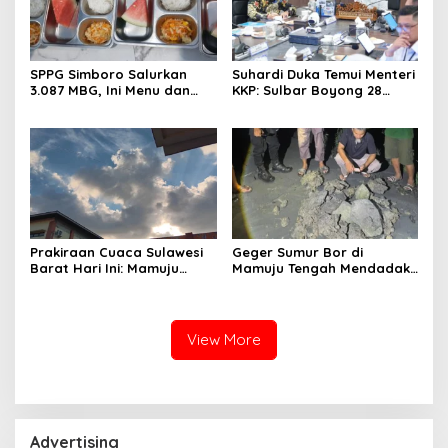
SPPG Simboro Salurkan
Suhardi Duka Temui Menteri
3.087 MBG, Ini Menu dan
KKP: Sulbar Boyong 28
Kandungan Gizinya
Desa Nelayan Hingga
Kapal 30 GT
Prakiraan Cuaca Sulawesi
Geger Sumur Bor di
Barat Hari Ini: Mamuju
Mamuju Tengah Mendadak
Diguyur Hujan, Polman
Semburkan Lumpur dan
Terapkan Suhu Terpanas
Suara Gemuruh, Warga
Panik
View More
Advertising