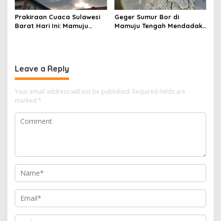
Prakiraan Cuaca Sulawesi
Geger Sumur Bor di
Barat Hari Ini: Mamuju
Mamuju Tengah Mendadak
Diguyur Hujan, Polman
Semburkan Lumpur dan
Terapkan Suhu Terpanas
Suara Gemuruh, Warga
Panik
Leave a Reply
Your email address will not be published.
Required fields are
marked
*