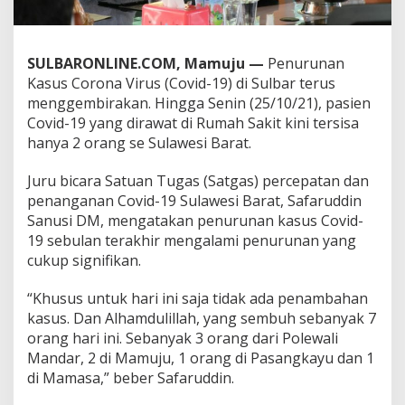
r
a
w
a
SULBARONLINE.COM, Mamuju —
Penurunan
t
Kasus Corona Virus (Covid-19) di Sulbar terus
T
menggembirakan. Hingga Senin (25/10/21), pasien
e
Covid-19 yang dirawat di Rumah Sakit kini tersisa
r
hanya 2 orang se Sulawesi Barat.
s
i
s
Juru bicara Satuan Tugas (Satgas) percepatan dan
a
penanganan Covid-19 Sulawesi Barat, Safaruddin
2
Sanusi DM, mengatakan penurunan kasus Covid-
O
19 sebulan terakhir mengalami penurunan yang
r
a
cukup signifikan.
n
g
“Khusus untuk hari ini saja tidak ada penambahan
s
kasus. Dan Alhamdulillah, yang sembuh sebanyak 7
e
orang hari ini. Sebanyak 3 orang dari Polewali
S
u
Mandar, 2 di Mamuju, 1 orang di Pasangkayu dan 1
l
di Mamasa,” beber Safaruddin.
b
a