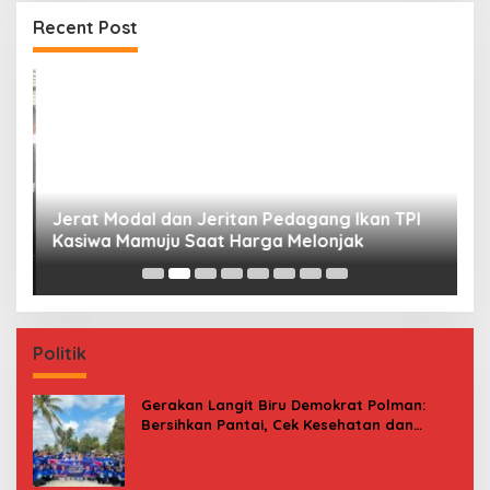
Recent Post
Jerat Modal dan Jeritan Pedagang Ikan TPI
P
Kasiwa Mamuju Saat Harga Melonjak
W
F
Politik
Gerakan Langit Biru Demokrat Polman:
Bersihkan Pantai, Cek Kesehatan dan
Donor Darah