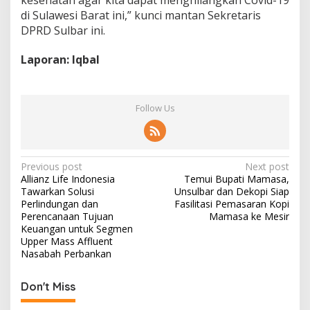
di Sulawesi Barat ini,” kunci mantan Sekretaris
DPRD Sulbar ini.
Laporan: Iqbal
Follow Us
P
Previous post
Next post
Allianz Life Indonesia
Temui Bupati Mamasa,
o
Tawarkan Solusi
Unsulbar dan Dekopi Siap
s
Perlindungan dan
Fasilitasi Pemasaran Kopi
Perencanaan Tujuan
Mamasa ke Mesir
t
Keuangan untuk Segmen
Upper Mass Affluent
n
Nasabah Perbankan
a
v
Don't Miss
i