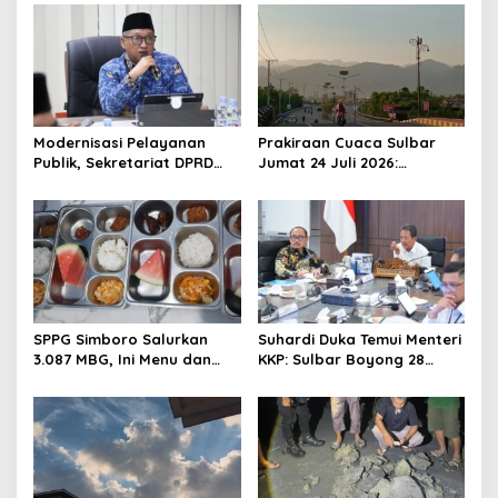
g
a
t
i
o
Modernisasi Pelayanan
Prakiraan Cuaca Sulbar
Publik, Sekretariat DPRD
Jumat 24 Juli 2026:
n
Sulawesi Barat Resmi
Mamasa Dingin 13 Derajat,
Luncurkan Aplikasi SIPAKDE
Daerah Pesisir Cerah
SPPG Simboro Salurkan
Suhardi Duka Temui Menteri
3.087 MBG, Ini Menu dan
KKP: Sulbar Boyong 28
Kandungan Gizinya
Desa Nelayan Hingga
Kapal 30 GT