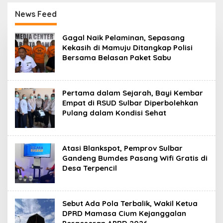
Saat Harga Melonjak
Mitra Sinar Sepadan
Finance ke PN Mamuju
News Feed
S
Gagal Naik Pelaminan, Sepasang
u
Kekasih di Mamuju Ditangkap Polisi
l
Bersama Belasan Paket Sabu
b
a
r
O
n
Pertama dalam Sejarah, Bayi Kembar
l
Empat di RSUD Sulbar Diperbolehkan
i
Pulang dalam Kondisi Sehat
n
e
Atasi Blankspot, Pemprov Sulbar
Gandeng Bumdes Pasang Wifi Gratis di
Desa Terpencil
Sebut Ada Pola Terbalik, Wakil Ketua
DPRD Mamasa Cium Kejanggalan