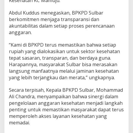
Kesehatan KC Mamuju.
R
a
Abdul Kuddus menegaskan, BPKPD Sulbar
p
berkomitmen menjaga transparansi dan
a
akuntabilitas dalam setiap proses perencanaan
t
P
anggaran.
e
n
“Kami di BPKPD terus memastikan bahwa setiap
g
rupiah yang dialokasikan untuk sektor kesehatan
a
tepat sasaran, transparan, dan berdaya guna.
l
o
Harapannya, masyarakat Sulbar bisa merasakan
k
langsung manfaatnya melalui jaminan kesehatan
a
yang lebih terjangkau dan merata,” ungkapnya.
s
i
Secara terpisah, Kepala BPKPD Sulbar, Mohammad
a
n
Ali Chandra, menyampaikan bahwa sinergi dalam
B
pengelolaan anggaran kesehatan menjadi langkah
e
penting untuk memastikan masyarakat dapat terus
l
memperoleh akses layanan kesehatan yang
a
n
memadai.
j
a