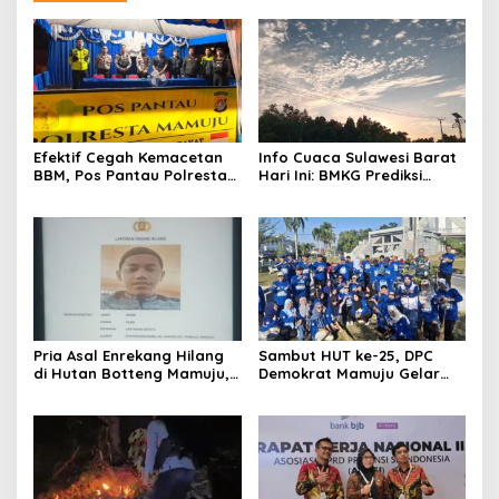
Efektif Cegah Kemacetan
Info Cuaca Sulawesi Barat
BBM, Pos Pantau Polresta
Hari Ini: BMKG Prediksi
Mamuju Amankan Jalur
Seluruh Wilayah Berawan
SPBU Kali Mamuju
Pria Asal Enrekang Hilang
Sambut HUT ke-25, DPC
di Hutan Botteng Mamuju,
Demokrat Mamuju Gelar
Sempat Kirim SMS
Baksos Gerakan Langit Biru
Kelaparan ke Istri
Indonesia Asri