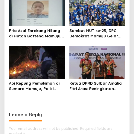
Pria Asal Enrekang Hilang
Sambut HUT ke-25, DPC
di Hutan Botteng Mamuju,
Demokrat Mamuju Gelar
Sempat Kirim SMS
Baksos Gerakan Langit Biru
Kelaparan ke Istri
Indonesia Asri
Api Kepung Pemukiman di
Ketua DPRD Sulbar Amalia
Sumare Mamuju, Polisi
Fitri Aras: Peningkatan
Kerahkan Water Cannon
Status Mamuju Adalah
Jinakkan Karhutla
Lompatan Mutlak
Leave a Reply
Your email address will not be published.
Required fields are
marked
*