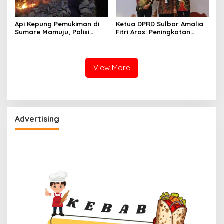
Api Kepung Pemukiman di
Ketua DPRD Sulbar Amalia
Sumare Mamuju, Polisi
Fitri Aras: Peningkatan
Kerahkan Water Cannon
Status Mamuju Adalah
Jinakkan Karhutla
Lompatan Mutlak
View More
Advertising