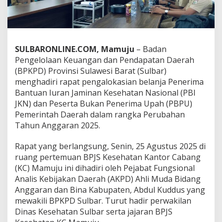
s
e
h
a
t
SULBARONLINE.COM, Mamuju
– Badan
a
Pengelolaan Keuangan dan Pendapatan Daerah
n
,
(BPKPD) Provinsi Sulawesi Barat (Sulbar)
B
menghadiri rapat pengalokasian belanja Penerima
P
Bantuan Iuran Jaminan Kesehatan Nasional (PBI
K
JKN) dan Peserta Bukan Penerima Upah (PBPU)
P
D
Pemerintah Daerah dalam rangka Perubahan
S
Tahun Anggaran 2025.
u
l
Rapat yang berlangsung, Senin, 25 Agustus 2025 di
b
ruang pertemuan BPJS Kesehatan Kantor Cabang
a
r
(KC) Mamuju ini dihadiri oleh Pejabat Fungsional
H
Analis Kebijakan Daerah (AKPD) Ahli Muda Bidang
a
Anggaran dan Bina Kabupaten, Abdul Kuddus yang
d
mewakili BPKPD Sulbar. Turut hadir perwakilan
i
Dinas Kesehatan Sulbar serta jajaran BPJS
r
i