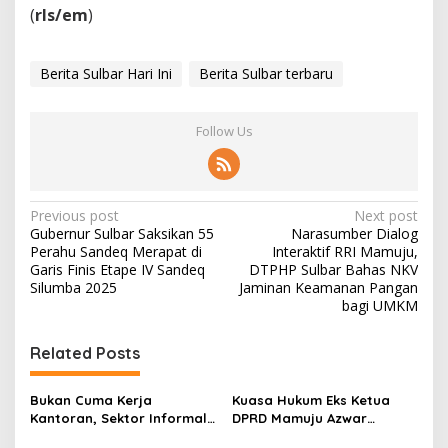
h
(
rls/em
)
a
n
T
A
Berita Sulbar Hari Ini
Berita Sulbar terbaru
2
0
2
Follow Us
5
P
Previous post
Next post
Gubernur Sulbar Saksikan 55
Narasumber Dialog
o
Perahu Sandeq Merapat di
Interaktif RRI Mamuju,
s
Garis Finis Etape IV Sandeq
DTPHP Sulbar Bahas NKV
Silumba 2025
Jaminan Keamanan Pangan
t
bagi UMKM
n
Related Posts
a
v
Bukan Cuma Kerja
Kuasa Hukum Eks Ketua
i
Kantoran, Sektor Informal
DPRD Mamuju Azwar
g
Jadi Penyelamat Pasar
Anshari Bakal Ajukan