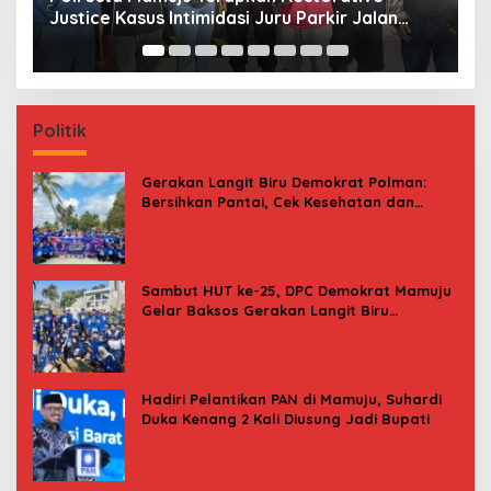
Kasiwa Mamuju Saat Harga Melonjak
W
F
Politik
Gerakan Langit Biru Demokrat Polman:
Bersihkan Pantai, Cek Kesehatan dan
Donor Darah
Sambut HUT ke-25, DPC Demokrat Mamuju
Gelar Baksos Gerakan Langit Biru
Indonesia Asri
Hadiri Pelantikan PAN di Mamuju, Suhardi
Duka Kenang 2 Kali Diusung Jadi Bupati