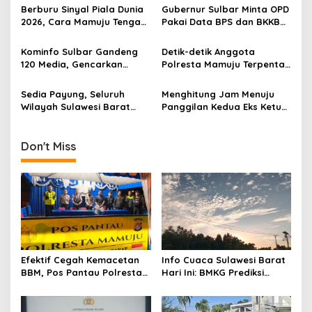
Kerja Sulawesi Barat
Penangguhan Penahanan
Berburu Sinyal Piala Dunia
Gubernur Sulbar Minta OPD
a
2026, Cara Mamuju Tengah
Pakai Data BPS dan BKKBN
t
Kikis Wilayah Blankspot
untuk Percepatan
Lewat TVRI
Penurunan Stunting
i
Kominfo Sulbar Gandeng
Detik-detik Anggota
120 Media, Gencarkan
Polresta Mamuju Terpental
o
Edukasi Stunting Berbasis
Dipukul Massa Saat
n
Data
Amankan Demo Mahasiswa
Sedia Payung, Seluruh
Menghitung Jam Menuju
Wilayah Sulawesi Barat
Panggilan Kedua Eks Ketua
Diprediksi Hujan Ringan
DPRD Mamuju, Kooperatif
Hari Ini, Mamasa Paling
atau Jemput Paksa?
Dingin
Don't Miss
Efektif Cegah Kemacetan
Info Cuaca Sulawesi Barat
BBM, Pos Pantau Polresta
Hari Ini: BMKG Prediksi
Mamuju Amankan Jalur
Seluruh Wilayah Berawan
SPBU Kali Mamuju