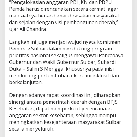
“Pengalokasian anggaran PBI JKN dan PBPU
P
Pemda harus direncanakan secara cermat, agar
B
manfaatnya benar-benar dirasakan masyarakat
I
J
dan sejalan dengan visi pembangunan daerah,”
K
ujar Ali Chandra.
N
d
Langkah ini juga menjadi wujud nyata komitmen
a
Pemprov Sulbar dalam mendukung program
n
P
prioritas nasional sekaligus mengawal Pancadaya
B
Gubernur dan Wakil Gubernur Sulbar, Suhardi
P
Duka – Salim S Mengga, khususnya pada misi
U
mendorong pertumbuhan ekonomi inklusif dan
P
berkelanjutan.
e
m
d
Dengan adanya rapat koordinasi ini, diharapkan
a
sinergi antara pemerintah daerah dengan BPJS
P
Kesehatan, dapat memperkuat perencanaan
e
anggaran sektor kesehatan, sehingga mampu
r
u
meningkatkan kesejahteraan masyarakat Sulbar
b
secara menyeluruh.
a