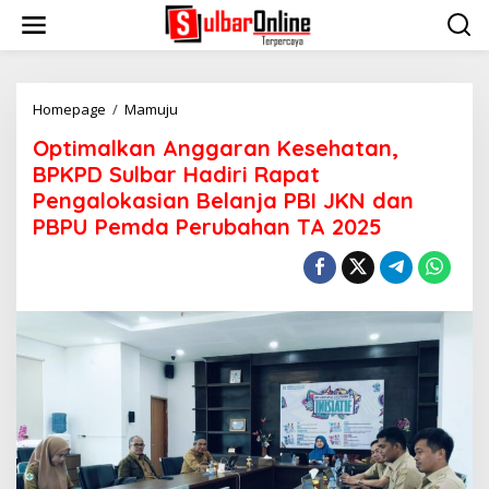
S
k
i
p
t
o
Homepage
/
Mamuju
O
c
p
Optimalkan Anggaran Kesehatan,
o
t
n
i
BPKPD Sulbar Hadiri Rapat
t
m
Pengalokasian Belanja PBI JKN dan
e
a
PBPU Pemda Perubahan TA 2025
n
l
t
k
a
n
A
n
g
g
a
r
a
n
K
e