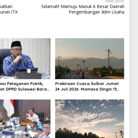
Next post
katkan
Selamat!! Mamuju Masuk 6 Besar Daerah
urvei ITK
Pengembangan Iklim Usaha
asi Pelayanan Publik,
Prakiraan Cuaca Sulbar Jumat
iat DPRD Sulawesi Barat
24 Juli 2026: Mamasa Dingin 13
ncurkan Aplikasi SIPAKDE
Derajat, Daerah Pesisir Cerah