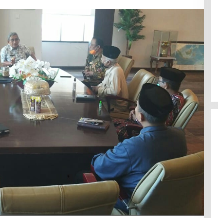
Efektif Cegah Kemacetan BBM,
Pos Pantau Polresta Mamuju
Amankan Jalur SPBU Kali Mamuju