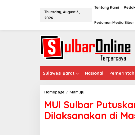
S
k
Tentang Kami
Redak
Thursday, August 6,
i
2026
p
Pedoman Media Siber
t
o
c
o
n
t
e
n
t
Sulawesi Barat
Nasional
Pemerintah
Homepage
/
Mamuju
M
U
MUI Sulbar Putuska
I
S
Dilaksanakan di Ma
u
l
b
a