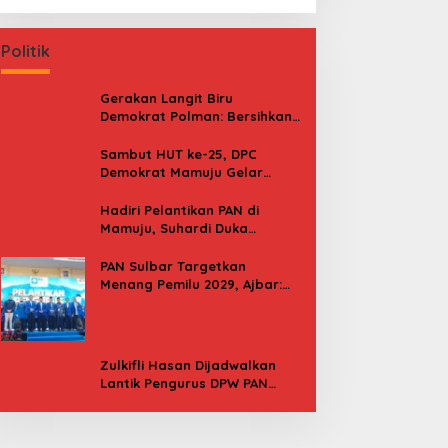
Politik
Gerakan Langit Biru
Demokrat Polman: Bersihkan
Pantai, Cek Kesehatan dan
Donor Darah
Sambut HUT ke-25, DPC
Demokrat Mamuju Gelar
Baksos Gerakan Langit Biru
Indonesia Asri
Hadiri Pelantikan PAN di
Mamuju, Suhardi Duka
Kenang 2 Kali Diusung Jadi
Bupati
PAN Sulbar Targetkan
Menang Pemilu 2029, Ajbar:
Bagi Kami, Februari 2029 Itu
Besok
Zulkifli Hasan Dijadwalkan
Lantik Pengurus DPW PAN
Sulbar, Usung Agenda “Satu
Tekad Bantu Rakyat”