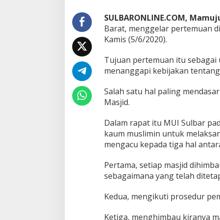
i
l
SULBARONLINE.COM, Mamuj
a
Barat, menggelar pertemuan di
k
s
Kamis (5/6/2020).
a
n
Tujuan pertemuan itu sebagai 
a
menanggapi kebijakan tentang
k
a
n
Salah satu hal paling mendasa
d
Masjid.
i
M
Dalam rapat itu MUI Sulbar p
a
kaum muslimin untuk melaksan
s
j
mengacu kepada tiga hal antara
i
d
Pertama, setiap masjid dihimb
sebagaimana yang telah ditetap
Kedua, mengikuti prosedur pem
Ketiga, menghimbau kiranya m