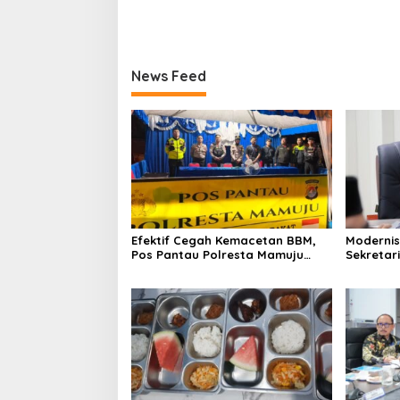
News Feed
Efektif Cegah Kemacetan BBM,
Modernis
Pos Pantau Polresta Mamuju
Sekretar
Amankan Jalur SPBU Kali Mamuju
Resmi Lu