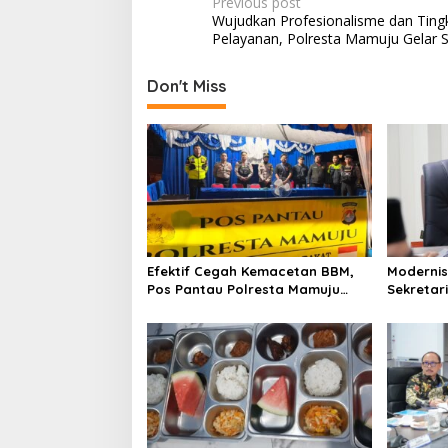
P
Previous post
Wujudkan Profesionalisme dan Ting
o
Pelayanan, Polresta Mamuju Gelar S
s
t
Don't Miss
n
a
v
i
g
a
Efektif Cegah Kemacetan BBM,
Modernis
t
Pos Pantau Polresta Mamuju
Sekretar
i
Amankan Jalur SPBU Kali Mamuju
Resmi Lu
o
n