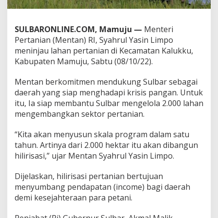
s
i
P
SULBARONLINE.COM, Mamuju —
Menteri
e
Pertanian (Mentan) RI, Syahrul Yasin Limpo
r
meninjau lahan pertanian di Kecamatan Kalukku,
t
a
Kabupaten Mamuju, Sabtu (08/10/22).
n
i
Mentan berkomitmen mendukung Sulbar sebagai
a
daerah yang siap menghadapi krisis pangan. Untuk
n
itu, Ia siap membantu Sulbar mengelola 2.000 lahan
d
i
mengembangkan sektor pertanian.
S
u
“Kita akan menyusun skala program dalam satu
l
tahun. Artinya dari 2.000 hektar itu akan dibangun
b
hilirisasi,” ujar Mentan Syahrul Yasin Limpo.
a
r
Dijelaskan, hilirisasi pertanian bertujuan
menyumbang pendapatan (income) bagi daerah
demi kesejahteraan para petani.
Penjabat (Pj) Gubernur Sulbar, Akmal Malik