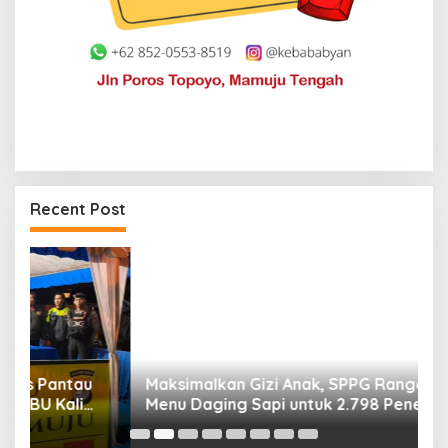
Recent Post
Maksimalkan Gizi Anak, SPPG Rangas Sajikan
P
Menu Daging Sapi untuk 2.798 Penerima
P
B