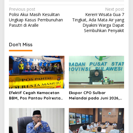
P
Previous post
Next post
Polisi Akui Masih Kesulitan
Keren! Wisata Gua 7
o
Ungkap Kasus Pembunuhan
Tingkat, Ada Mata Air yang
s
Pasutri di Aralle
Diyakini Warga Dapat
Sembuhkan Penyakit
t
n
Don't Miss
a
v
i
g
a
t
Efektif Cegah Kemacetan
Ekspor CPO Sulbar
BBM, Pos Pantau Polresta
Melandai pada Juni 2026,
i
Mamuju Amankan Jalur
Pengiriman ke Filipina
o
SPBU Kali Mamuju
Justru Melonjak 149 Persen
n