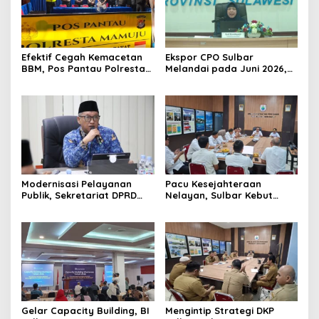
Efektif Cegah Kemacetan
Ekspor CPO Sulbar
BBM, Pos Pantau Polresta
Melandai pada Juni 2026,
Mamuju Amankan Jalur
Pengiriman ke Filipina
SPBU Kali Mamuju
Justru Melonjak 149 Persen
Modernisasi Pelayanan
Pacu Kesejahteraan
Publik, Sekretariat DPRD
Nelayan, Sulbar Kebut
Sulawesi Barat Resmi
Program Kampung Nelayan
Luncurkan Aplikasi SIPAKDE
Merah Putih dan Bantuan
Kapal
Gelar Capacity Building, BI
Mengintip Strategi DKP