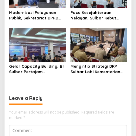
Modernisasi Pelayanan
Pacu Kesejahteraan
Publik, Sekretariat DPRD
Nelayan, Sulbar Kebut
Sulawesi Barat Resmi
Program Kampung Nelayan
Luncurkan Aplikasi SIPAKDE
Merah Putih dan Bantuan
Kapal
Gelar Capacity Building, BI
Mengintip Strategi DKP
Sulbar Pertajam
Sulbar Lobi Kementerian
Kemampuan Jurnalis Lokal
dan Australia untuk Pacu
Sektor Kelautan
Leave a Reply
Your email address will not be published.
Required fields are
marked
*