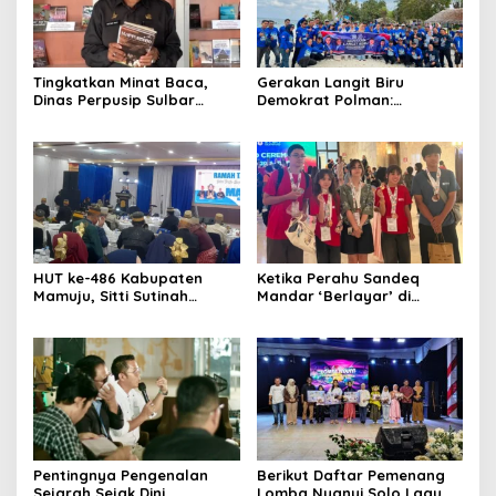
Tingkatkan Minat Baca,
Gerakan Langit Biru
Dinas Perpusip Sulbar
Demokrat Polman:
Angkat Buku Karya Penulis
Bersihkan Pantai, Cek
Lokal ke Publik
Kesehatan dan Donor
Darah
HUT ke-486 Kabupaten
Ketika Perahu Sandeq
Mamuju, Sitti Sutinah
Mandar ‘Berlayar’ di
Luncurkan Buku Bahasa
Panggung Olimpiade STEAM
Daerah untuk Tangkal
Roma
Kepunahan
Pentingnya Pengenalan
Berikut Daftar Pemenang
Sejarah Sejak Dini,
Lomba Nyanyi Solo Lagu