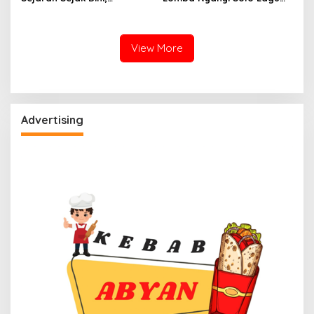
Dispoparekraf Sulbar
Daerah Disparbud Mamuju
Dorong Penguatan Muatan
2026
Lokal
View More
Advertising