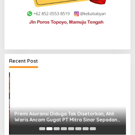
Recent Post
Premi Asuransi Diduga Tak Disetorkan, Ahli
S
Waris Ancam Gugat PT Mitra Sinar Sepadan
Gr
Finance ke PN Mamuju