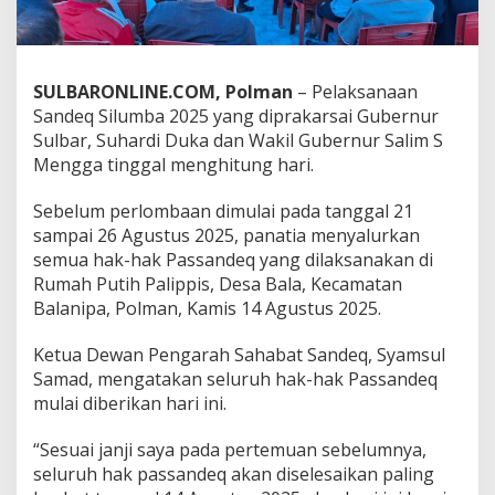
i
S
a
n
SULBARONLINE.COM, Polman
– Pelaksanaan
d
e
Sandeq Silumba 2025 yang diprakarsai Gubernur
q
Sulbar, Suhardi Duka dan Wakil Gubernur Salim S
S
Mengga tinggal menghitung hari.
i
l
Sebelum perlombaan dimulai pada tanggal 21
u
m
sampai 26 Agustus 2025, panatia menyalurkan
b
semua hak-hak Passandeq yang dilaksanakan di
a
Rumah Putih Palippis, Desa Bala, Kecamatan
2
Balanipa, Polman, Kamis 14 Agustus 2025.
0
2
5
Ketua Dewan Pengarah Sahabat Sandeq, Syamsul
,
Samad, mengatakan seluruh hak-hak Passandeq
S
mulai diberikan hari ini.
e
m
“Sesuai janji saya pada pertemuan sebelumnya,
u
a
seluruh hak passandeq akan diselesaikan paling
H