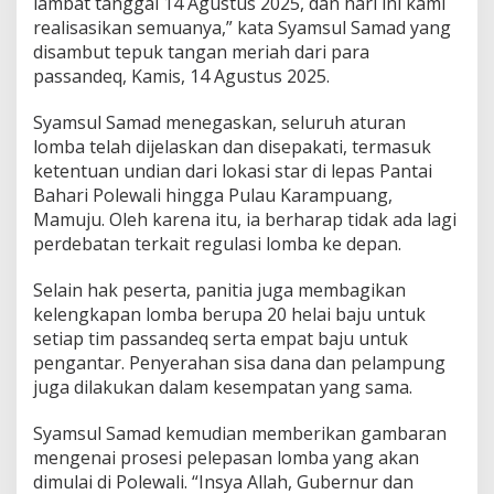
lambat tanggal 14 Agustus 2025, dan hari ini kami
a
realisasikan semuanya,” kata Syamsul Samad yang
k
disambut tepuk tangan meriah dari para
-
passandeq, Kamis, 14 Agustus 2025.
h
a
k
Syamsul Samad menegaskan, seluruh aturan
P
lomba telah dijelaskan dan disepakati, termasuk
a
ketentuan undian dari lokasi star di lepas Pantai
s
Bahari Polewali hingga Pulau Karampuang,
s
a
Mamuju. Oleh karena itu, ia berharap tidak ada lagi
n
perdebatan terkait regulasi lomba ke depan.
d
e
Selain hak peserta, panitia juga membagikan
q
kelengkapan lomba berupa 20 helai baju untuk
D
i
setiap tim passandeq serta empat baju untuk
s
pengantar. Penyerahan sisa dana dan pelampung
a
juga dilakukan dalam kesempatan yang sama.
l
u
Syamsul Samad kemudian memberikan gambaran
r
k
mengenai prosesi pelepasan lomba yang akan
a
dimulai di Polewali. “Insya Allah, Gubernur dan
n