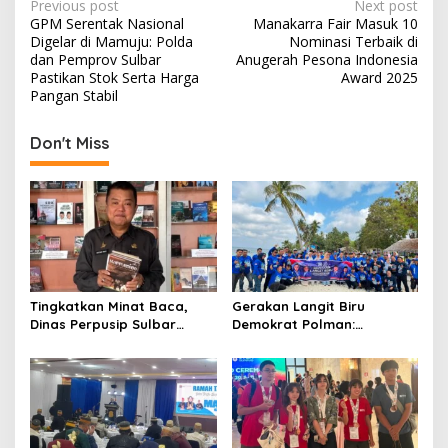
P
Previous post
Next post
GPM Serentak Nasional
Manakarra Fair Masuk 10
o
Digelar di Mamuju: Polda
Nominasi Terbaik di
s
dan Pemprov Sulbar
Anugerah Pesona Indonesia
Pastikan Stok Serta Harga
Award 2025
t
Pangan Stabil
n
Don't Miss
a
v
i
g
a
t
Tingkatkan Minat Baca,
Gerakan Langit Biru
i
Dinas Perpusip Sulbar
Demokrat Polman:
o
Angkat Buku Karya Penulis
Bersihkan Pantai, Cek
Lokal ke Publik
Kesehatan dan Donor
n
Darah