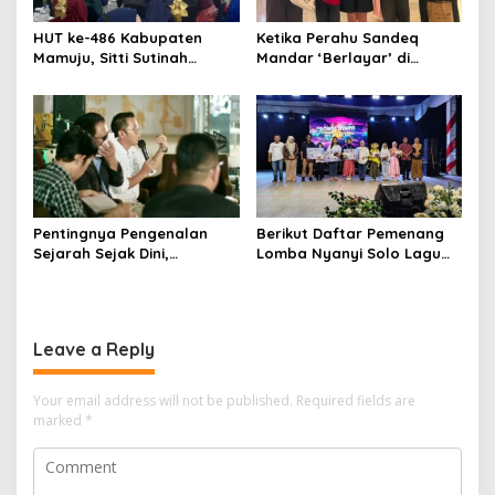
HUT ke-486 Kabupaten
Ketika Perahu Sandeq
Mamuju, Sitti Sutinah
Mandar ‘Berlayar’ di
Luncurkan Buku Bahasa
Panggung Olimpiade STEAM
Daerah untuk Tangkal
Roma
Kepunahan
Pentingnya Pengenalan
Berikut Daftar Pemenang
Sejarah Sejak Dini,
Lomba Nyanyi Solo Lagu
Dispoparekraf Sulbar
Daerah Disparbud Mamuju
Dorong Penguatan Muatan
2026
Lokal
Leave a Reply
Your email address will not be published.
Required fields are
marked
*