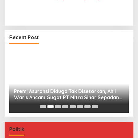
Recent Post
Premi Asuransi Diduga Tak Disetorkan, Ahli
S
Waris Ancam Gugat PT Mitra Sinar Sepadan
Gr
Finance ke PN Mamuju
Politik