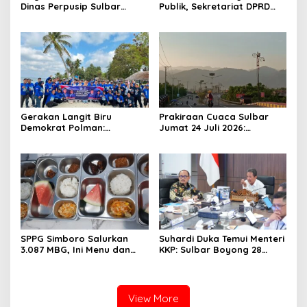
Dinas Perpusip Sulbar
Publik, Sekretariat DPRD
Angkat Buku Karya Penulis
Sulawesi Barat Resmi
Lokal ke Publik
Luncurkan Aplikasi SIPAKDE
Gerakan Langit Biru
Prakiraan Cuaca Sulbar
Demokrat Polman:
Jumat 24 Juli 2026:
Bersihkan Pantai, Cek
Mamasa Dingin 13 Derajat,
Kesehatan dan Donor
Daerah Pesisir Cerah
Darah
SPPG Simboro Salurkan
Suhardi Duka Temui Menteri
3.087 MBG, Ini Menu dan
KKP: Sulbar Boyong 28
Kandungan Gizinya
Desa Nelayan Hingga
Kapal 30 GT
View More