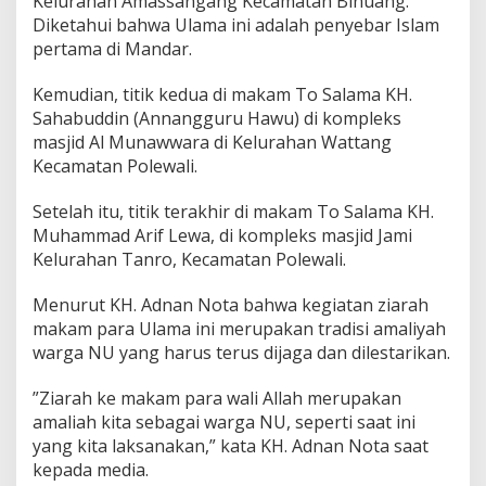
Kelurahan Amassangang Kecamatan Binuang.
P
Diketahui bahwa Ulama ini adalah penyebar Islam
e
pertama di Mandar.
n
y
Kemudian, titik kedua di makam To Salama KH.
e
b
Sahabuddin (Annangguru Hawu) di kompleks
a
masjid Al Munawwara di Kelurahan Wattang
r
Kecamatan Polewali.
I
s
Setelah itu, titik terakhir di makam To Salama KH.
l
a
Muhammad Arif Lewa, di kompleks masjid Jami
m
Kelurahan Tanro, Kecamatan Polewali.
d
i
Menurut KH. Adnan Nota bahwa kegiatan ziarah
M
makam para Ulama ini merupakan tradisi amaliyah
a
n
warga NU yang harus terus dijaga dan dilestarikan.
d
a
”Ziarah ke makam para wali Allah merupakan
r
amaliah kita sebagai warga NU, seperti saat ini
yang kita laksanakan,” kata KH. Adnan Nota saat
kepada media.