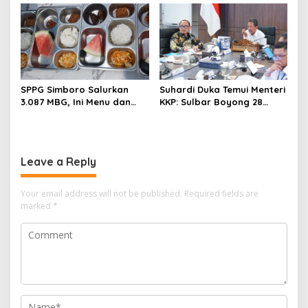
Kesehatan dan Donor
Daerah Pesisir Cerah
Darah
SPPG Simboro Salurkan
Suhardi Duka Temui Menteri
3.087 MBG, Ini Menu dan
KKP: Sulbar Boyong 28
Kandungan Gizinya
Desa Nelayan Hingga
Kapal 30 GT
Leave a Reply
Your email address will not be published.
Required fields are
marked
*