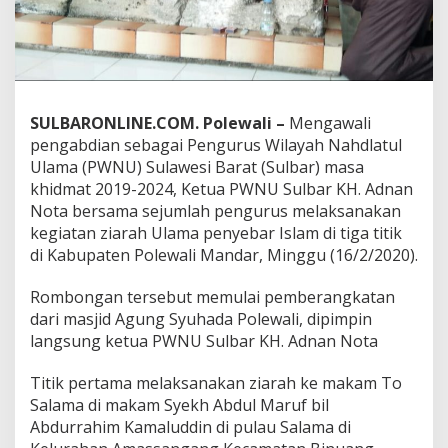
P
W
N
U
S
u
l
SULBARONLINE.COM. Polewali –
Mengawali
b
pengabdian sebagai Pengurus Wilayah Nahdlatul
a
Ulama (PWNU) Sulawesi Barat (Sulbar) masa
r
khidmat 2019-2024, Ketua PWNU Sulbar KH. Adnan
Z
Nota bersama sejumlah pengurus melaksanakan
i
a
kegiatan ziarah Ulama penyebar Islam di tiga titik
r
di Kabupaten Polewali Mandar, Minggu (16/2/2020).
a
h
Rombongan tersebut memulai pemberangkatan
M
dari masjid Agung Syuhada Polewali, dipimpin
a
k
langsung ketua PWNU Sulbar KH. Adnan Nota
a
m
Titik pertama melaksanakan ziarah ke makam To
W
Salama di makam Syekh Abdul Maruf bil
a
Abdurrahim Kamaluddin di pulau Salama di
l
i