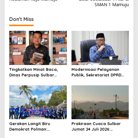
s
SMAN 1 Mamuju
t
Don't Miss
n
a
v
i
g
a
Tingkatkan Minat Baca,
Modernisasi Pelayanan
t
Dinas Perpusip Sulbar
Publik, Sekretariat DPRD
Angkat Buku Karya Penulis
Sulawesi Barat Resmi
i
Lokal ke Publik
Luncurkan Aplikasi SIPAKDE
o
n
Gerakan Langit Biru
Prakiraan Cuaca Sulbar
Demokrat Polman:
Jumat 24 Juli 2026:
Bersihkan Pantai, Cek
Mamasa Dingin 13 Derajat,