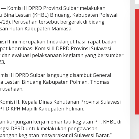
— Komisi II DPRD Provinsi Sulbar melakukan
u Bina Lestari (KHBL) Binuang, Kabupaten Polewali
/23). Perusahan tersebut bergerak di bidang
asan hutan Kabupaten Mamasa.
i II ini merupakan tindaklanjut hasil rapat badan
at koordinasi Komisi II DPRD Provinsi Sulawesi
 dan evaluasi pelaksanaan kegiatan yang bersumber
3.
isi II DPRD Sulbar langsung disambut General
na Lestari Binuang Kabupaten Polman, Thomas
erusahaan.
omisi II, Kepala Dinas Kehutanan Provinsi Sulawesi
UPTD KPH Mapilli Kabupaten Polman.
tan kunjungan kerja memantau kegiatan PT. KHBL di
 fungsi DPRD untuk melakukan pengawasan,
angan kegiatan masyarakat di Sulawesi Barat,”