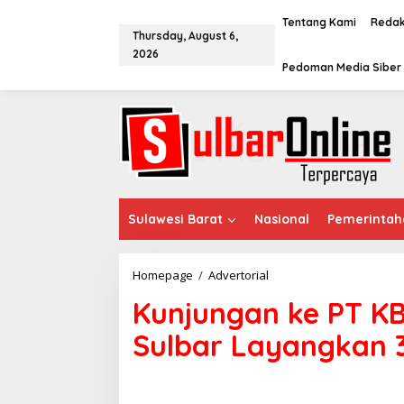
S
k
Tentang Kami
Redak
Thursday, August 6,
i
2026
p
Pedoman Media Siber
t
o
c
o
n
t
e
n
t
Sulawesi Barat
Nasional
Pemerintah
Homepage
/
Advertorial
K
u
Kunjungan ke PT KB
n
j
Sulbar Layangkan 
u
n
g
a