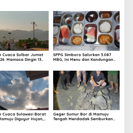
n Cuaca Sulbar Jumat
SPPG Simboro Salurkan 3.087
026: Mamasa Dingin 13
MBG, Ini Menu dan Kandungan
 Daerah Pesisir Cerah
Gizinya
n Cuaca Sulawesi Barat
Geger Sumur Bor di Mamuju
 Mamuju Diguyur Hujan,
Tengah Mendadak Semburkan
erapkan Suhu Terpanas
Lumpur dan Suara Gemuruh,
Warga Panik