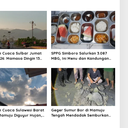
n Cuaca Sulbar Jumat
SPPG Simboro Salurkan 3.087
026: Mamasa Dingin 13
MBG, Ini Menu dan Kandungan
 Daerah Pesisir Cerah
Gizinya
n Cuaca Sulawesi Barat
Geger Sumur Bor di Mamuju
 Mamuju Diguyur Hujan,
Tengah Mendadak Semburkan
erapkan Suhu Terpanas
Lumpur dan Suara Gemuruh,
Warga Panik