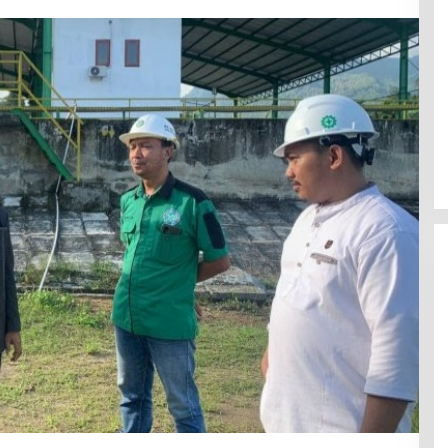
Efektif Cegah Kemacetan BBM,
Pos Pantau Polresta Mamuju
Amankan Jalur SPBU Kali Mamuju