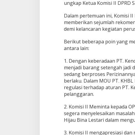
d
ungkap Ketua Komisi II DPRD Su
a
s
Dalam pertemuan ini, Komisi II
i
memberikan sejumlah rekomend
demi kelancaran kegiatan peru
Berikut beberapa poin yang me
antara lain:
1. Dengan keberadaan PT. Kenc
menjadi barang setengah jadi
sedang berproses Perizinann
berlaku. Dalam MOU PT. KHBL 
regulasi terhadap aturan PT. K
pelanggaran.
2. Komisi II Meminta kepada O
segera menyelesaikan masalah
Hijau Bina Lestari dalam mengu
3. Komisi II mengapresiasi dan