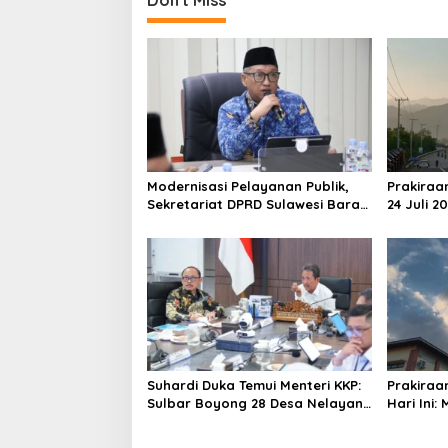
t
Don't Miss
n
a
v
i
g
a
Modernisasi Pelayanan Publik,
Prakiraa
t
Sekretariat DPRD Sulawesi Barat
24 Juli 2
i
Resmi Luncurkan Aplikasi SIPAKDE
Derajat,
o
n
Suhardi Duka Temui Menteri KKP:
Prakiraa
Sulbar Boyong 28 Desa Nelayan
Hari Ini:
Hingga Kapal 30 GT
Polman T