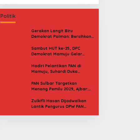
Politik
Gerakan Langit Biru
Demokrat Polman: Bersihkan
Pantai, Cek Kesehatan dan
Donor Darah
Sambut HUT ke-25, DPC
Demokrat Mamuju Gelar
Baksos Gerakan Langit Biru
Indonesia Asri
Hadiri Pelantikan PAN di
Mamuju, Suhardi Duka
Kenang 2 Kali Diusung Jadi
Bupati
PAN Sulbar Targetkan
Menang Pemilu 2029, Ajbar:
Bagi Kami, Februari 2029 Itu
Besok
Zulkifli Hasan Dijadwalkan
Lantik Pengurus DPW PAN
Sulbar, Usung Agenda “Satu
Tekad Bantu Rakyat”