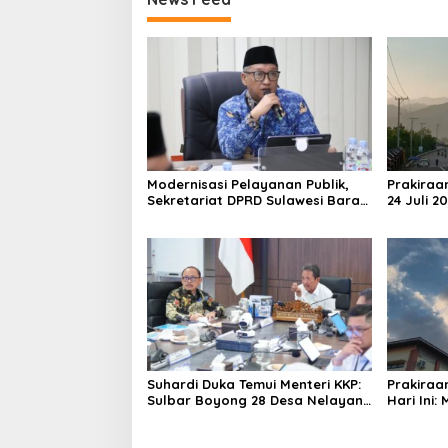
Modernisasi Pelayanan Publik,
Prakiraa
Sekretariat DPRD Sulawesi Barat
24 Juli 2
Resmi Luncurkan Aplikasi SIPAKDE
Derajat,
Suhardi Duka Temui Menteri KKP:
Prakiraa
Sulbar Boyong 28 Desa Nelayan
Hari Ini:
Hingga Kapal 30 GT
Polman T