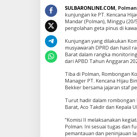
R
D
SULBARONLINE.COM
, Polman
S
kunjungan ke PT. Kencana Hija
u
Mandar (Polman), Minggu (20/5
l
pengolahan geta pinus di kaw
b
a
r
Kunjungan yang dilakukan Komis
L
musyawarah DPRD dan hasil rap
a
Barat dalam rangka monitoring
y
dari APBD Tahun Anggaran 202
a
n
g
Tiba di Polman, Rombongan Kom
k
Manager PT. Kencana Hijau Bi
a
Bekker bersama jajaran staf p
n
3
Turut hadir dalam rombongan K
R
e
Barat, Aco Takdir dan Kepala 
k
o
“Komisi II melaksanakan kegia
m
Polman. Ini sesuai tugas dan
e
pemantauan dan peninjauan lap
n