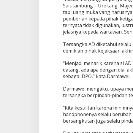
u
Salutambung – Urekang, Majene.
n
tapi uang muka yang harusnya
g
-
pemberian kepada pihak ketiga 
U
ternyata tidak digunakan, justr
r
jelasnya kepada wartawan, Seni
e
k
Tersangka AD diketahui selalu 
a
n
demikian pihak kejaksaan akh
g
“Menjadi menarik karena si AD i
datang, ada apa dengan dia, ak
sebagai DPO,” kata Darmawel.
Darmawel mengaku, upaya meri
tersangka berpindah-pindah t
“Kita kesulitan karena minimn
handphonenya selalu berubah s
bersangkutan juga selalu pind