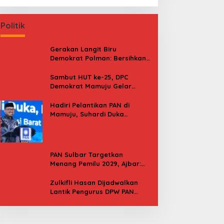
Politik
Gerakan Langit Biru
Demokrat Polman: Bersihkan
Pantai, Cek Kesehatan dan
Donor Darah
Sambut HUT ke-25, DPC
Demokrat Mamuju Gelar
Baksos Gerakan Langit Biru
Indonesia Asri
Hadiri Pelantikan PAN di
Mamuju, Suhardi Duka
Kenang 2 Kali Diusung Jadi
Bupati
PAN Sulbar Targetkan
Menang Pemilu 2029, Ajbar:
Bagi Kami, Februari 2029 Itu
Besok
Zulkifli Hasan Dijadwalkan
Lantik Pengurus DPW PAN
Sulbar, Usung Agenda “Satu
Tekad Bantu Rakyat”