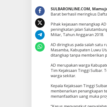
u
g
SULBARONLINE.COM, Mamuj
a
a
Barat berhasil meringkus Dafta
n
K
Pihak kejasaan menangkap AD 
o
peningkatan jalan Salutambun
r
Miliar, Tahun Anggaran 2018.
u
p
s
AD diringkus pada salah satu 
i
Masamba, Kabupaten Luwu Utara
K
ditangkap tanpa memberikan p
a
s
AD merupakan warga Kabupaten 
u
s
Tim Kejaksaan Tinggi Sulbar. 
S
warga sekitar.
a
l
Kepala Kejaksaan Tinggi Sulba
u
membenarkan penangkapan ters
t
a
memanfaatkan uang muka proye
m
b
“Kasus menyangkut penyalahgu