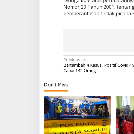
Diduga kuat atas perbuatannya,
Nomor 20 Tahun 2001, tentang
pemberantasan tindak pidana ko
P
Previous post
Bertambah 4 Kasus, Positif Covid-19
o
Capai 142 Orang
s
t
Don't Miss
n
a
v
i
g