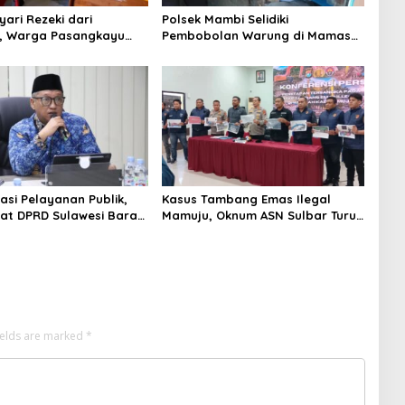
ari Rezeki dari
Polsek Mambi Selidiki
a, Warga Pasangkayu
Pembobolan Warung di Mamasa,
umahnya Sudah
Korban Rugi Jutaan Rupiah
fikat atas Nama Orang
asi Pelayanan Publik,
Kasus Tambang Emas Ilegal
iat DPRD Sulawesi Barat
Mamuju, Oknum ASN Sulbar Turut
ncurkan Aplikasi SIPAKDE
Jadi Tersangka
ields are marked
*