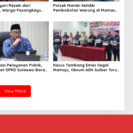
ari Rezeki dari
Polsek Mambi Selidiki
a, Warga Pasangkayu
Pembobolan Warung di Mamasa,
umahnya Sudah
Korban Rugi Jutaan Rupiah
fikat atas Nama Orang
asi Pelayanan Publik,
Kasus Tambang Emas Ilegal
iat DPRD Sulawesi Barat
Mamuju, Oknum ASN Sulbar Turut
ncurkan Aplikasi SIPAKDE
Jadi Tersangka
View More