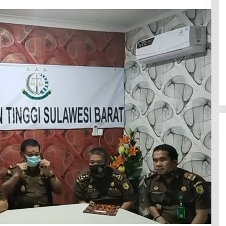
Efektif Cegah Kemacetan BBM,
Pos Pantau Polresta Mamuju
Amankan Jalur SPBU Kali Mamuju