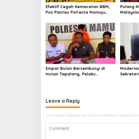
a
Efektif Cegah Kemacetan BBM,
Pulang Ny
t
Pos Pantau Polresta Mamuju
Malaysi
i
Amankan Jalur SPBU Kali Mamuju
Kaget R
Berserti
o
Lain
n
Empat Bulan Bersembunyi di
Modernis
Hutan Tapalang, Pelaku
Sekretar
Pengeroyokan SPBU Mamuju
Resmi Lu
Diringkus Polisi
Leave a Reply
Your email address will not be published.
Required f