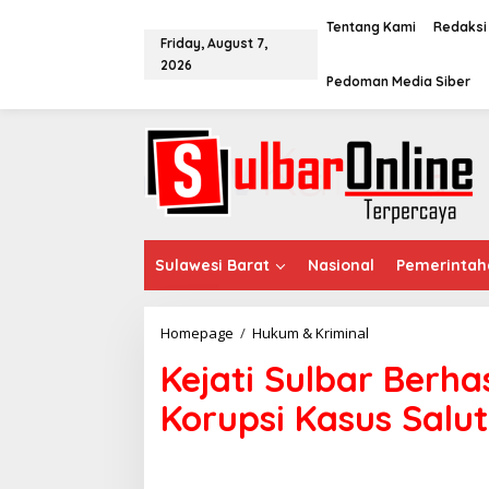
S
k
Tentang Kami
Redaksi
Friday, August 7,
i
2026
p
Pedoman Media Siber
t
o
c
o
n
t
e
n
t
Sulawesi Barat
Nasional
Pemerintah
Homepage
/
Hukum & Kriminal
K
e
Kejati Sulbar Berh
j
a
Korupsi Kasus Sal
t
i
S
u