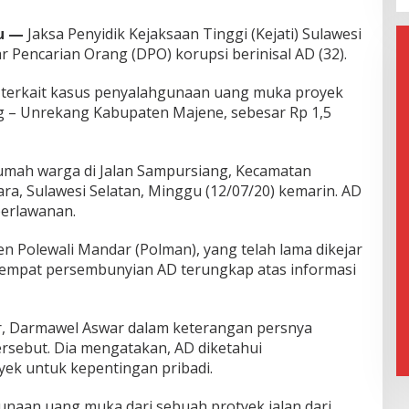
u —
Jaksa Penyidik Kejaksaan Tinggi (Kejati) Sulawesi
r Pencarian Orang (DPO) korupsi berinisal AD (32).
terkait kasus penyalahgunaan uang muka proyek
g – Unrekang Kabupaten Majene, sebesar Rp 1,5
rumah warga di Jalan Sampursiang, Kecamatan
, Sulawesi Selatan, Minggu (12/07/20) kemarin. AD
erlawanan.
Polewali Mandar (Polman), yang telah lama dikejar
Tempat persembunyian AD terungkap atas informasi
r, Darmawel Aswar dalam keterangan persnya
ebut. Dia mengatakan, AD diketahui
k untuk kepentingan pribadi.
naan uang muka dari sebuah protyek jalan dari