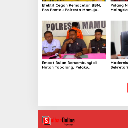
Efektif Cegah Kemacetan BBM,
Pulang Ny
Pos Pantau Polresta Mamuju
Malaysi
Amankan Jalur SPBU Kali Mamuju
Kaget R
Berserti
Lain
Empat Bulan Bersembunyi di
Modernis
Hutan Tapalang, Pelaku
Sekretar
Pengeroyokan SPBU Mamuju
Resmi Lu
Diringkus Polisi