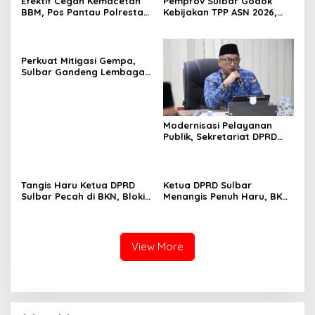
Efektif Cegah Kemacetan
Pemprov Sulbar Godok
BBM, Pos Pantau Polresta
Kebijakan TPP ASN 2026,
Mamuju Amankan Jalur
Sekda Tekankan Aspek
SPBU Kali Mamuju
Kemampuan Fiskal
Perkuat Mitigasi Gempa,
Sulbar Gandeng Lembaga
Jepang Pasang
Seismometer Canggih di
Kantor Gubernur
Modernisasi Pelayanan
Publik, Sekretariat DPRD
Sulawesi Barat Resmi
Luncurkan Aplikasi SIPAKDE
Tangis Haru Ketua DPRD
Ketua DPRD Sulbar
Sulbar Pecah di BKN, Blokir
Menangis Penuh Haru, BKN
Layanan ASN 6 Kabupaten
Akhirnya Buka Blokir
Resmi Dicabut
Layanan ASN di 6
Kabupaten di Sulbar
View More