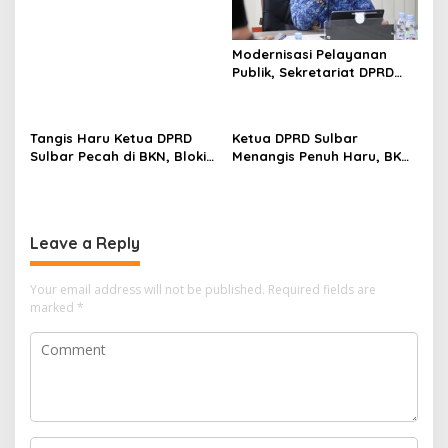
Seismometer Canggih di
Kantor Gubernur
Modernisasi Pelayanan
Publik, Sekretariat DPRD
Sulawesi Barat Resmi
Luncurkan Aplikasi SIPAKDE
Tangis Haru Ketua DPRD
Ketua DPRD Sulbar
Sulbar Pecah di BKN, Blokir
Menangis Penuh Haru, BKN
Layanan ASN 6 Kabupaten
Akhirnya Buka Blokir
Resmi Dicabut
Layanan ASN di 6
Kabupaten di Sulbar
Leave a Reply
Your email address will not be published.
Required fields are
marked
*