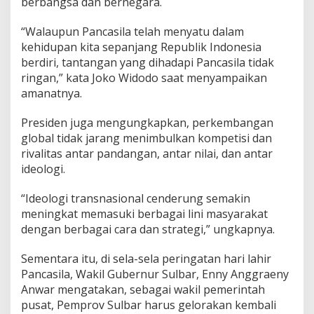
berbangsa dan bernegara.
e
g
“Walaupun Pancasila telah menyatu dalam
i
kehidupan kita sepanjang Republik Indonesia
n
i
berdiri, tantangan yang dihadapi Pancasila tidak
P
ringan,” kata Joko Widodo saat menyampaikan
e
amanatnya.
s
a
Presiden juga mengungkapkan, perkembangan
n
W
global tidak jarang menimbulkan kompetisi dan
a
rivalitas antar pandangan, antar nilai, dan antar
g
ideologi.
u
b
“Ideologi transnasional cenderung semakin
S
u
meningkat memasuki berbagai lini masyarakat
l
dengan berbagai cara dan strategi,” ungkapnya.
b
a
Sementara itu, di sela-sela peringatan hari lahir
r
Pancasila, Wakil Gubernur Sulbar, Enny Anggraeny
Anwar mengatakan, sebagai wakil pemerintah
pusat, Pemprov Sulbar harus gelorakan kembali