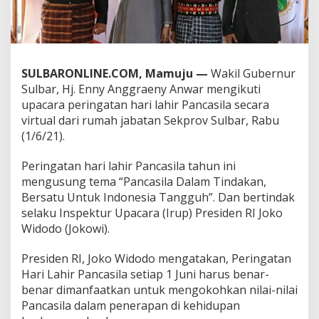
r
P
a
n
c
SULBARONLINE.COM, Mamuju —
Wakil Gubernur
a
s
Sulbar, Hj. Enny Anggraeny Anwar mengikuti
i
upacara peringatan hari lahir Pancasila secara
l
virtual dari rumah jabatan Sekprov Sulbar, Rabu
a
(1/6/21).
S
e
c
Peringatan hari lahir Pancasila tahun ini
a
mengusung tema “Pancasila Dalam Tindakan,
r
Bersatu Untuk Indonesia Tangguh”. Dan bertindak
a
selaku Inspektur Upacara (Irup) Presiden RI Joko
V
i
Widodo (Jokowi).
r
t
Presiden RI, Joko Widodo mengatakan, Peringatan
u
Hari Lahir Pancasila setiap 1 Juni harus benar-
a
benar dimanfaatkan untuk mengokohkan nilai-nilai
l
,
Pancasila dalam penerapan di kehidupan
B