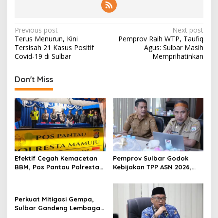
P
Previous post
Next post
Terus Menurun, Kini
Pemprov Raih WTP, Taufiq
o
Tersisah 21 Kasus Positif
Agus: Sulbar Masih
s
Covid-19 di Sulbar
Memprihatinkan
t
Don't Miss
n
a
v
i
g
a
Efektif Cegah Kemacetan
Pemprov Sulbar Godok
t
BBM, Pos Pantau Polresta
Kebijakan TPP ASN 2026,
Mamuju Amankan Jalur
Sekda Tekankan Aspek
i
SPBU Kali Mamuju
Kemampuan Fiskal
o
Perkuat Mitigasi Gempa,
n
Sulbar Gandeng Lembaga
Jepang Pasang