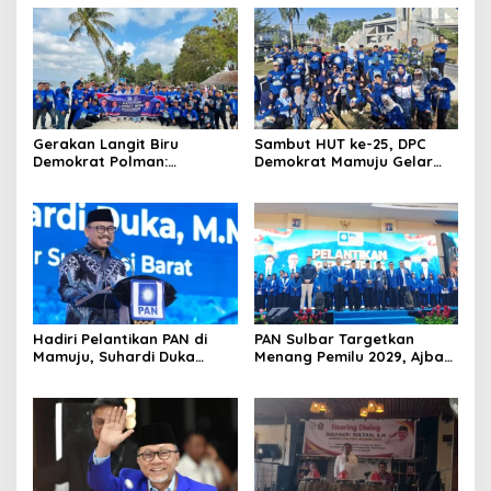
Gerakan Langit Biru
Sambut HUT ke-25, DPC
Demokrat Polman:
Demokrat Mamuju Gelar
Bersihkan Pantai, Cek
Baksos Gerakan Langit Biru
Kesehatan dan Donor
Indonesia Asri
Darah
Hadiri Pelantikan PAN di
PAN Sulbar Targetkan
Mamuju, Suhardi Duka
Menang Pemilu 2029, Ajbar:
Kenang 2 Kali Diusung Jadi
Bagi Kami, Februari 2029
Bupati
Itu Besok