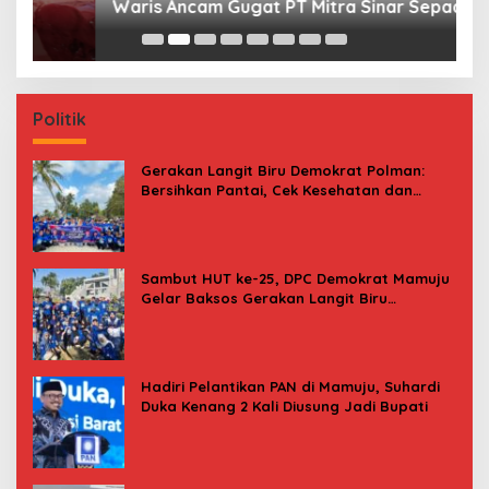
Waris Ancam Gugat PT Mitra Sinar Sepadan
Gr
Finance ke PN Mamuju
Politik
Gerakan Langit Biru Demokrat Polman:
Bersihkan Pantai, Cek Kesehatan dan
Donor Darah
Sambut HUT ke-25, DPC Demokrat Mamuju
Gelar Baksos Gerakan Langit Biru
Indonesia Asri
Hadiri Pelantikan PAN di Mamuju, Suhardi
Duka Kenang 2 Kali Diusung Jadi Bupati