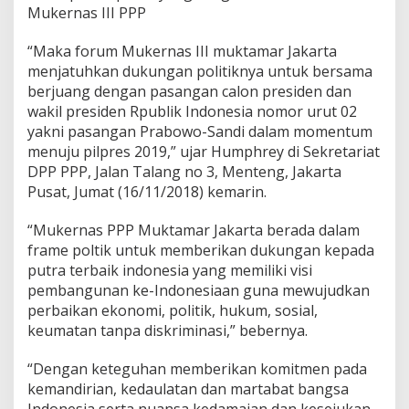
Mukernas III PPP
P
i
l
“Maka forum Mukernas III muktamar Jakarta
p
menjatuhkan dukungan politiknya untuk bersama
r
berjuang dengan pasangan calon presiden dan
e
wakil presiden Rpublik Indonesia nomor urut 02
s
yakni pasangan Prabowo-Sandi dalam momentum
menuju pilpres 2019,” ujar Humphrey di Sekretariat
DPP PPP, Jalan Talang no 3, Menteng, Jakarta
Pusat, Jumat (16/11/2018) kemarin.
“Mukernas PPP Muktamar Jakarta berada dalam
frame poltik untuk memberikan dukungan kepada
putra terbaik indonesia yang memiliki visi
pembangunan ke-Indonesiaan guna mewujudkan
perbaikan ekonomi, politik, hukum, sosial,
keumatan tanpa diskriminasi,” bebernya.
“Dengan keteguhan memberikan komitmen pada
kemandirian, kedaulatan dan martabat bangsa