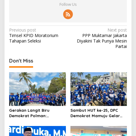
Follow Us
P
Previous post
Next post
Timsel KPID Moratorium
PPP Muktamar Jakarta
o
Tahapan Seleksi
Diyakini Tak Punya Mesin
s
Partai
t
Don't Miss
n
a
v
i
g
a
Gerakan Langit Biru
Sambut HUT ke-25, DPC
t
Demokrat Polman:
Demokrat Mamuju Gelar
Bersihkan Pantai, Cek
Baksos Gerakan Langit Biru
i
Kesehatan dan Donor
Indonesia Asri
o
Darah