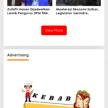
Zulkifli Hasan Dijadwalkan
Akselerasi Ekonomi Sulbar,
Lantik Pengurus DPW PAN
Legislator Gerindra
Sulbar, Usung Agenda
Gulirkan Urgensi
“Satu Tekad Bantu Rakyat”
Pembentukan Kota Otonom
View More
Advertising