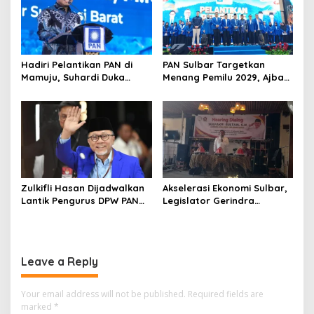
n
Hadiri Pelantikan PAN di
PAN Sulbar Targetkan
Mamuju, Suhardi Duka
Menang Pemilu 2029, Ajbar:
Kenang 2 Kali Diusung Jadi
Bagi Kami, Februari 2029
Bupati
Itu Besok
Zulkifli Hasan Dijadwalkan
Akselerasi Ekonomi Sulbar,
Lantik Pengurus DPW PAN
Legislator Gerindra
Sulbar, Usung Agenda
Gulirkan Urgensi
“Satu Tekad Bantu Rakyat”
Pembentukan Kota Otonom
Leave a Reply
Your email address will not be published.
Required fields are
marked
*