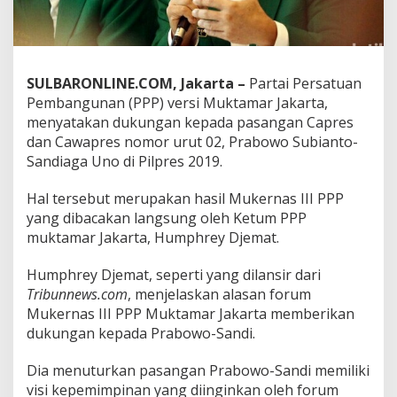
,
P
P
P
D
SULBARONLINE.COM, Jakarta –
Partai Persatuan
u
Pembangunan (PPP) versi Muktamar Jakarta,
k
menyatakan dukungan kepada pasangan Capres
u
n
dan Cawapres nomor urut 02, Prabowo Subianto-
g
Sandiaga Uno di Pilpres 2019.
P
r
Hal tersebut merupakan hasil Mukernas III PPP
a
yang dibacakan langsung oleh Ketum PPP
b
o
muktamar Jakarta, Humphrey Djemat.
w
o
Humphrey Djemat, seperti yang dilansir dari
-
Tribunnews.com
, menjelaskan alasan forum
S
Mukernas III PPP Muktamar Jakarta memberikan
a
n
dukungan kepada Prabowo-Sandi.
d
i
Dia menuturkan pasangan Prabowo-Sandi memiliki
d
visi kepemimpinan yang diinginkan oleh forum
i