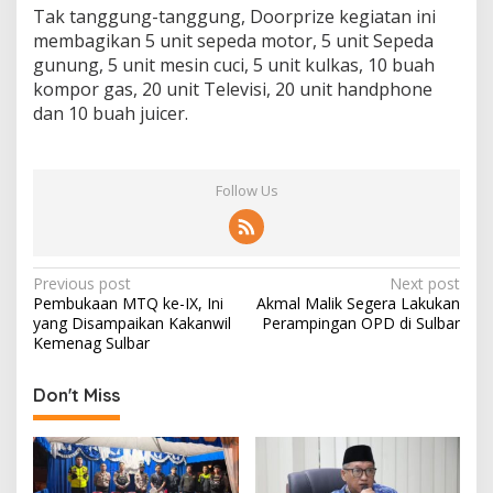
Tak tanggung-tanggung, Doorprize kegiatan ini
r
a
membagikan 5 unit sepeda motor, 5 unit Sepeda
gunung, 5 unit mesin cuci, 5 unit kulkas, 10 buah
kompor gas, 20 unit Televisi, 20 unit handphone
dan 10 buah juicer.
Follow Us
P
Previous post
Next post
Pembukaan MTQ ke-IX, Ini
Akmal Malik Segera Lakukan
o
yang Disampaikan Kakanwil
Perampingan OPD di Sulbar
s
Kemenag Sulbar
t
Don't Miss
n
a
v