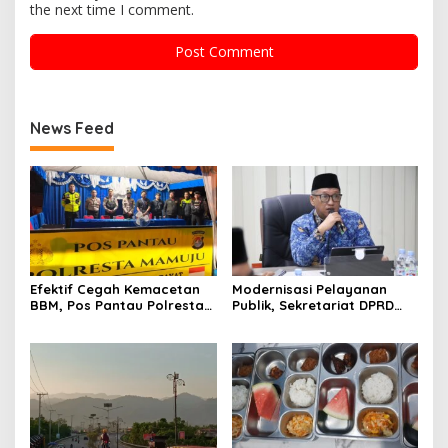
the next time I comment.
News Feed
Efektif Cegah Kemacetan
Modernisasi Pelayanan
BBM, Pos Pantau Polresta
Publik, Sekretariat DPRD
Mamuju Amankan Jalur
Sulawesi Barat Resmi
SPBU Kali Mamuju
Luncurkan Aplikasi SIPAKDE