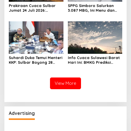
Prakiraan Cuaca Sulbar
SPPG Simboro Salurkan
Jumat 24 Juli 2026:
3.087 MBG, Ini Menu dan
Mamasa Dingin 13 Derajat,
Kandungan Gizinya
Daerah Pesisir Cerah
Suhardi Duka Temui Menteri
Info Cuaca Sulawesi Barat
KKP: Sulbar Boyong 28
Hari Ini: BMKG Prediksi
Desa Nelayan Hingga
Seluruh Wilayah Berawan
Kapal 30 GT
View More
Advertising