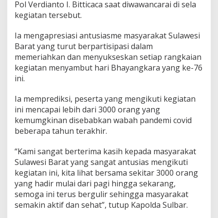
Pol Verdianto I. Bitticaca saat diwawancarai di sela
d
kegiatan tersebut.
a
t
i
Ia mengapresiasi antusiasme masyarakat Sulawesi
A
Barat yang turut berpartisipasi dalam
n
memeriahkan dan menyukseskan setiap rangkaian
j
kegiatan menyambut hari Bhayangkara yang ke-76
u
n
ini.
g
a
Ia memprediksi, peserta yang mengikuti kegiatan
n
ini mencapai lebih dari 3000 orang yang
P
kemumgkinan disebabkan wabah pandemi covid
a
n
beberapa tahun terakhir.
t
a
“Kami sangat berterima kasih kepada masyarakat
i
Sulawesi Barat yang sangat antusias mengikuti
M
kegiatan ini, kita lihat bersama sekitar 3000 orang
a
n
yang hadir mulai dari pagi hingga sekarang,
a
semoga ini terus bergulir sehingga masyarakat
k
semakin aktif dan sehat”, tutup Kapolda Sulbar.
a
r