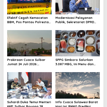
i
g
a
Efektif Cegah Kemacetan
Modernisasi Pelayanan
t
BBM, Pos Pantau Polresta
Publik, Sekretariat DPRD
Mamuju Amankan Jalur
Sulawesi Barat Resmi
i
SPBU Kali Mamuju
Luncurkan Aplikasi SIPAKDE
o
n
Prakiraan Cuaca Sulbar
SPPG Simboro Salurkan
Jumat 24 Juli 2026:
3.087 MBG, Ini Menu dan
Mamasa Dingin 13 Derajat,
Kandungan Gizinya
Daerah Pesisir Cerah
Suhardi Duka Temui Menteri
Info Cuaca Sulawesi Barat
KKP: Sulbar Boyong 28
Hari Ini: BMKG Prediksi