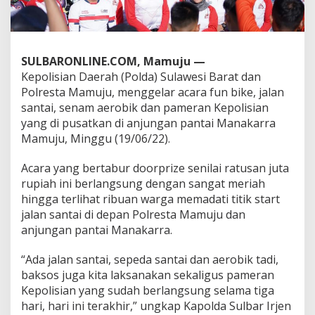
P
o
l
d
a
SULBARONLINE.COM, Mamuju —
S
Kepolisian Daerah (Polda) Sulawesi Barat dan
u
Polresta Mamuju, menggelar acara fun bike, jalan
l
santai, senam aerobik dan pameran Kepolisian
b
yang di pusatkan di anjungan pantai Manakarra
a
r
Mamuju, Minggu (19/06/22).
,
R
Acara yang bertabur doorprize senilai ratusan juta
i
rupiah ini berlangsung dengan sangat meriah
b
hingga terlihat ribuan warga memadati titik start
u
a
jalan santai di depan Polresta Mamuju dan
n
anjungan pantai Manakarra.
W
a
“Ada jalan santai, sepeda santai dan aerobik tadi,
r
baksos juga kita laksanakan sekaligus pameran
g
a
Kepolisian yang sudah berlangsung selama tiga
P
hari, hari ini terakhir,” ungkap Kapolda Sulbar Irjen
a