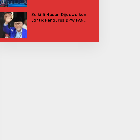
Besok
Zulkifli Hasan Dijadwalkan
Lantik Pengurus DPW PAN
Sulbar, Usung Agenda “Satu
Tekad Bantu Rakyat”