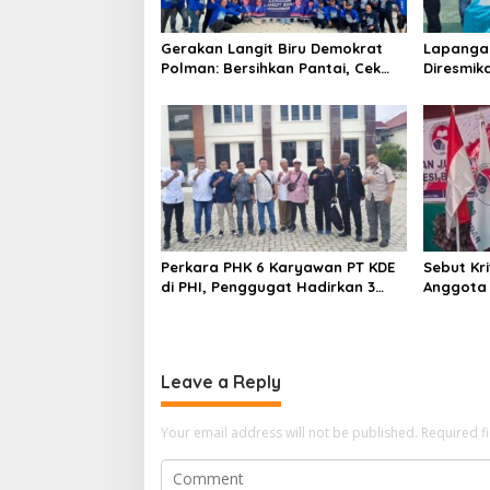
a
t
Gerakan Langit Biru Demokrat
Lapangan
i
Polman: Bersihkan Pantai, Cek
Diresmik
Kesehatan dan Donor Darah
Olahraga 
o
Masyara
n
Perkara PHK 6 Karyawan PT KDE
Sebut Kri
di PHI, Penggugat Hadirkan 3
Anggota 
Saksi
IJS Polm
Ekonomi
Leave a Reply
Your email address will not be published.
Required f