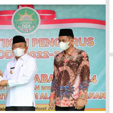
Efektif Cegah Kemacetan BBM,
Pos Pantau Polresta Mamuju
Amankan Jalur SPBU Kali Mamuju