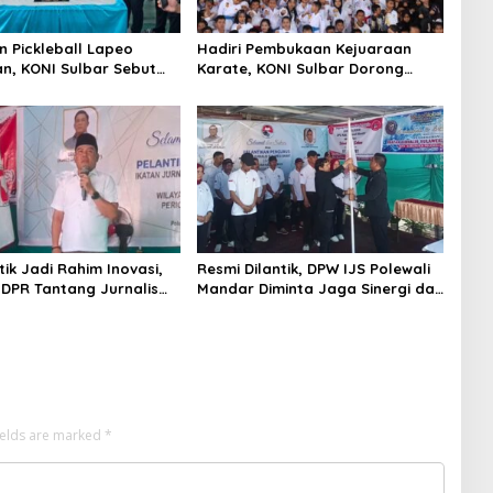
 Pickleball Lapeo
Hadiri Pembukaan Kejuaraan
an, KONI Sulbar Sebut
Karate, KONI Sulbar Dorong
Ini Kian Diminati
Lahirnya Atlet Berprestasi Sulbar
kat
tik Jadi Rahim Inovasi,
Resmi Dilantik, DPW IJS Polewali
DPR Tantang Jurnalis
Mandar Diminta Jaga Sinergi dan
an Mandiri Secara
Fungsi Kontrol Sosial
ields are marked
*