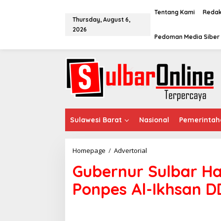
S
k
Tentang Kami
Redak
Thursday, August 6,
i
2026
p
Pedoman Media Siber
t
o
c
o
n
t
e
n
t
Sulawesi Barat
Nasional
Pemerintah
Homepage
/
Advertorial
G
u
Gubernur Sulbar Ha
b
e
Ponpes Al-Ikhsan D
r
n
u
r