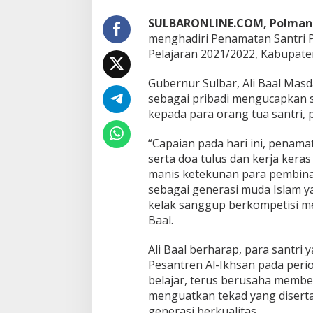
r
i
SULBARONLINE.COM, Polma
P
menghadiri Penamatan Santri 
o
Pelajaran 2021/2022, Kabupate
n
p
e
Gubernur Sulbar, Ali Baal Ma
s
sebagai pribadi mengucapkan s
A
kepada para orang tua santri,
l
-
I
“Capaian pada hari ini, penamat
k
serta doa tulus dan kerja kera
h
manis ketekunan para pembina
s
sebagai generasi muda Islam y
a
kelak sanggup berkompetisi me
n
D
Baal.
D
I
Ali Baal berharap, para santri
K
Pesantren Al-Ikhsan pada per
a
belajar, terus berusaha membe
n
a
menguatkan tekad yang disertai
n
generasi berkualitas.