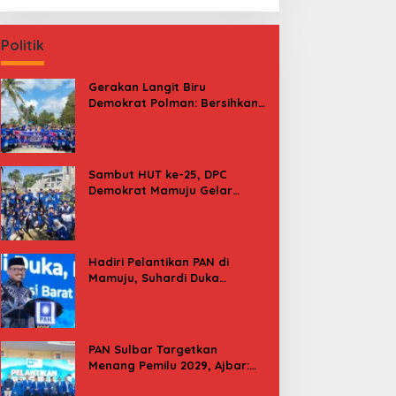
Politik
Gerakan Langit Biru
Demokrat Polman: Bersihkan
Pantai, Cek Kesehatan dan
Donor Darah
Sambut HUT ke-25, DPC
Demokrat Mamuju Gelar
Baksos Gerakan Langit Biru
Indonesia Asri
Hadiri Pelantikan PAN di
Mamuju, Suhardi Duka
Kenang 2 Kali Diusung Jadi
Bupati
PAN Sulbar Targetkan
Menang Pemilu 2029, Ajbar:
Bagi Kami, Februari 2029 Itu