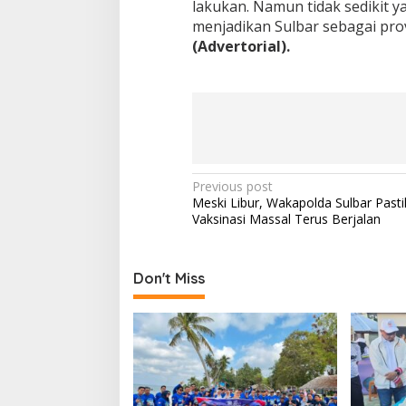
lakukan. Namun tidak sedikit 
menjadikan Sulbar sebagai prov
(Advertorial).
P
Previous post
Meski Libur, Wakapolda Sulbar Past
o
Vaksinasi Massal Terus Berjalan
s
t
Don't Miss
n
a
v
i
g