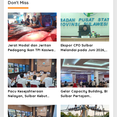
Don't Miss
Jerat Modal dan Jeritan
Ekspor CPO Sulbar
Pedagang Ikan TPI Kasiwa
Melandai pada Juni 2026,
Mamuju Saat Harga
Pengiriman ke Filipina
Melonjak
Justru Melonjak 149 Persen
Pacu Kesejahteraan
Gelar Capacity Building, BI
Nelayan, Sulbar Kebut
Sulbar Pertajam
Program Kampung Nelayan
Kemampuan Jurnalis Lokal
Merah Putih dan Bantuan
Kapal