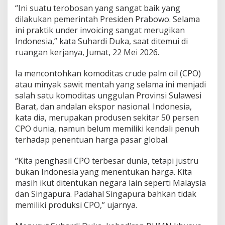
“Ini suatu terobosan yang sangat baik yang
u
s
dilakukan pemerintah Presiden Prabowo. Selama
i
ini praktik under invoicing sangat merugikan
T
Indonesia,” kata Suhardi Duka, saat ditemui di
e
ruangan kerjanya, Jumat, 22 Mei 2026.
k
a
n
Ia mencontohkan komoditas crude palm oil (CPO)
U
atau minyak sawit mentah yang selama ini menjadi
n
salah satu komoditas unggulan Provinsi Sulawesi
d
Barat, dan andalan ekspor nasional. Indonesia,
e
r
kata dia, merupakan produsen sekitar 50 persen
I
CPO dunia, namun belum memiliki kendali penuh
n
terhadap penentuan harga pasar global.
v
o
“Kita penghasil CPO terbesar dunia, tetapi justru
i
c
bukan Indonesia yang menentukan harga. Kita
i
masih ikut ditentukan negara lain seperti Malaysia
n
dan Singapura. Padahal Singapura bahkan tidak
g
memiliki produksi CPO,” ujarnya.
E
k
s