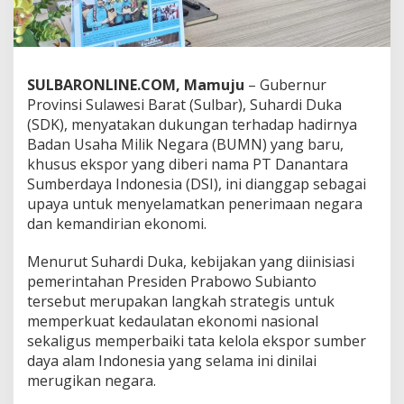
P
T
D
a
n
SULBARONLINE.COM, Mamuju
– Gubernur
a
Provinsi Sulawesi Barat (Sulbar), Suhardi Duka
n
(SDK), menyatakan dukungan terhadap hadirnya
t
a
Badan Usaha Milik Negara (BUMN) yang baru,
r
khusus ekspor yang diberi nama PT Danantara
a
Sumberdaya Indonesia (DSI), ini dianggap sebagai
S
upaya untuk menyelamatkan penerimaan negara
u
dan kemandirian ekonomi.
m
b
e
Menurut Suhardi Duka, kebijakan yang diinisiasi
r
pemerintahan Presiden Prabowo Subianto
d
tersebut merupakan langkah strategis untuk
a
memperkuat kedaulatan ekonomi nasional
y
a
sekaligus memperbaiki tata kelola ekspor sumber
,
daya alam Indonesia yang selama ini dinilai
S
merugikan negara.
o
l