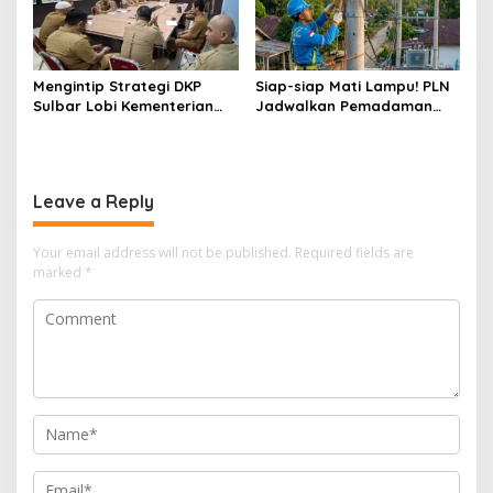
Mengintip Strategi DKP
Siap-siap Mati Lampu! PLN
Sulbar Lobi Kementerian
Jadwalkan Pemadaman
dan Australia untuk Pacu
Listrik Masif di Mamuju
Sektor Kelautan
Tengah Mulai Besok
Leave a Reply
Your email address will not be published.
Required fields are
marked
*