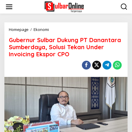
S
k
i
p
t
o
Homepage
/
Ekonomi
G
c
u
Gubernur Sulbar Dukung PT Danantara
o
b
n
e
Sumberdaya, Solusi Tekan Under
t
r
Invoicing Ekspor CPO
e
n
n
u
t
r
S
u
l
b
a
r
D
u
k
u
n
g