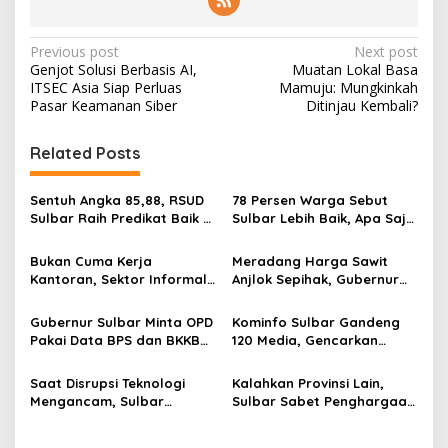
P
Previous post
Next post
Genjot Solusi Berbasis AI,
Muatan Lokal Basa
o
ITSEC Asia Siap Perluas
Mamuju: Mungkinkah
s
Pasar Keamanan Siber
Ditinjau Kembali?
t
Related Posts
n
a
Sentuh Angka 85,88, RSUD
78 Persen Warga Sebut
v
Sulbar Raih Predikat Baik di
Sulbar Lebih Baik, Apa Saja
Era Panca Daya Suhardi
yang Berubah di Era
i
Duka
Suhardi Duka?
Bukan Cuma Kerja
Meradang Harga Sawit
g
Kantoran, Sektor Informal
Anjlok Sepihak, Gubernur
Jadi Penyelamat Pasar
Suhardi Duka Semprot 13
a
Kerja Sulawesi Barat
Manajemen PKS
Gubernur Sulbar Minta OPD
Kominfo Sulbar Gandeng
t
Pakai Data BPS dan BKKBN
120 Media, Gencarkan
i
untuk Percepatan
Edukasi Stunting Berbasis
Penurunan Stunting
Data
Saat Disrupsi Teknologi
Kalahkan Provinsi Lain,
o
Mengancam, Sulbar
Sulbar Sabet Penghargaan
n
Andalkan Pancasila
Kemendagri dalam
Sebagai Penyaring
Menekan Pengangguran