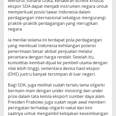
Menurut Suhardi Duka, kehadiran BUMN khusus
p
ekspor SDA dapat menjadi instrumen negara untuk
o
memperkuat posisi tawar Indonesia dalam
r
perdagangan internasional sekaligus mengurangi
C
praktik-praktik perdagangan yang merugikan
P
O
negara.
Ia menilai selama ini terdapat pola perdagangan
yang membuat Indonesia kehilangan potensi
penerimaan besar akibat penjualan melalui
perantara dengan harga rendah. Setelah itu,
komoditas kembali dijual ke pembeli utama dengan
nilai lebih tinggi, sementara devisa hasil ekspor
(DHE) justru banyak tersimpan di luar negeri.
Bagi SDK, juga melihat sudah terlalu lama oligarki
bermain-main dengan under invoicing dan under
price dalam tata kelola eksport sumber daya alam.
Presiden Prabowo juga sudah sejak awal memberi
peringatan terhadap oligarki nakal dan kini
saatnya untuk mengambil kebijakan keseimbangan