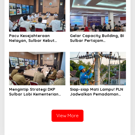
Pacu Kesejahteraan
Gelar Capacity Building, BI
Nelayan, Sulbar Kebut
Sulbar Pertajam
Program Kampung Nelayan
Kemampuan Jurnalis Lokal
Merah Putih dan Bantuan
Kapal
Mengintip Strategi DKP
Siap-siap Mati Lampu! PLN
Sulbar Lobi Kementerian
Jadwalkan Pemadaman
dan Australia untuk Pacu
Listrik Masif di Mamuju
Sektor Kelautan
Tengah Mulai Besok
View More