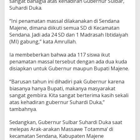
sangat bahagia atas kehadiran Gubernur Sulbar,
e
Suhardi Duka.
n
d
“Ini penamatan massal dilakanakan di Sendana
a
T
Majene, dimana diikuti semua SD di Kecamatan
a
Sendana. Jadi ada 24 SD dan 1 Madrasah Ibtidaiyah
h
(MI) gabung,” kata Amrullah.
u
n
Ia membeberkan bahwa ada 117 siswa ikut
a
n
penamatan massal tersebut dengan ada dua kuda
M
disiapkan untuk Gubernur maupun Bupati Majene.
a
j
“Barusan tahun ini dihadiri pak Gubernur karena
e
biasanya hanya Bupati, makanya masyarakat
n
e
sangat gembira. Kita sangat berterima kasih sekali
atas kehadiran gubernur Suhardi Duka,”
tambahnya.
Sedangkan, Gubernur Sulbar Suhardi Duka saat
melepas Arak-arakan Massawe Totamma’ di
kecamatan Sendana, Kabupaten Majene