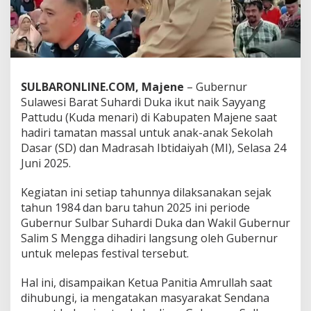
o
r
o
n
g
S
a
SULBARONLINE.COM,
Majene
– Gubernur
y
Sulawesi Barat Suhardi Duka ikut naik Sayyang
y
Pattudu (Kuda menari) di Kabupaten Majene saat
a
hadiri tamatan massal untuk anak-anak Sekolah
n
g
Dasar (SD) dan Madrasah Ibtidaiyah (MI), Selasa 24
P
Juni 2025.
a
t
Kegiatan ini setiap tahunnya dilaksanakan sejak
t
tahun 1984 dan baru tahun 2025 ini periode
u
d
Gubernur Sulbar Suhardi Duka dan Wakil Gubernur
u
Salim S Mengga dihadiri langsung oleh Gubernur
J
untuk melepas festival tersebut.
a
d
Hal ini, disampaikan Ketua Panitia Amrullah saat
i
A
dihubungi, ia mengatakan masyarakat Sendana
g