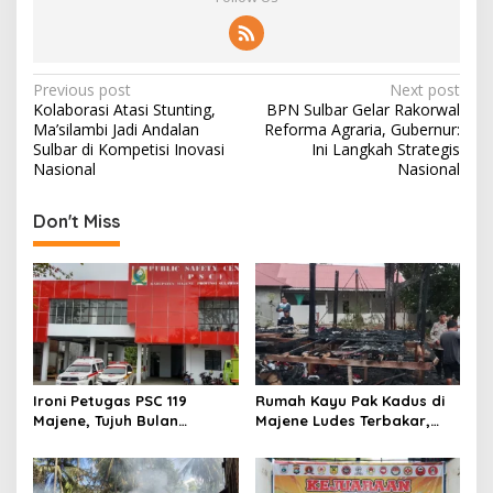
P
Previous post
Next post
Kolaborasi Atasi Stunting,
BPN Sulbar Gelar Rakorwal
o
Ma’silambi Jadi Andalan
Reforma Agraria, Gubernur:
s
Sulbar di Kompetisi Inovasi
Ini Langkah Strategis
Nasional
Nasional
t
n
Don't Miss
a
v
i
g
a
t
Ironi Petugas PSC 119
Rumah Kayu Pak Kadus di
Majene, Tujuh Bulan
Majene Ludes Terbakar,
i
Mengabdi Tanpa Gaji,
Kerugian Capai Rp75 Juta
o
Pelayanan Darurat Tetap
Siaga 24 Jam