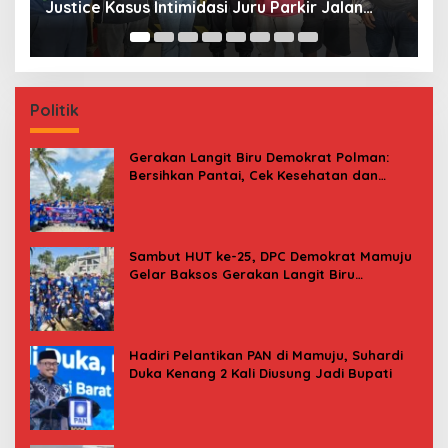
Kasiwa Mamuju Saat Harga Melonjak
W
F
Politik
Gerakan Langit Biru Demokrat Polman:
Bersihkan Pantai, Cek Kesehatan dan
Donor Darah
Sambut HUT ke-25, DPC Demokrat Mamuju
Gelar Baksos Gerakan Langit Biru
Indonesia Asri
Hadiri Pelantikan PAN di Mamuju, Suhardi
Duka Kenang 2 Kali Diusung Jadi Bupati