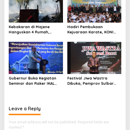
n
Kebakaran di Majene
Hadiri Pembukaan
Hanguskan 4 Rumah,
Kejuaraan Karate, KONI
Kerugian Ditaksir Rp1 Miliar
Sulbar Dorong Lahirnya
Akibat Tungku Dapur
Atlet Berprestasi Sulbar
Gubernur Buka Kegiatan
Festival Jiwa Wastra
Seminar dan Raker IKAL
Dibuka, Pemprov Sulbar
Sulbar
Perkuat Strategi
Pengembangan Tenun
Leave a Reply
Your email address will not be published.
Required fields are
marked
*