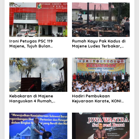
Ironi Petugas PSC 119
Rumah Kayu Pak Kadus di
Majene, Tujuh Bulan
Majene Ludes Terbakar,
Mengabdi Tanpa Gaji,
Kerugian Capai Rp75 Juta
Pelayanan Darurat Tetap
Siaga 24 Jam
Kebakaran di Majene
Hadiri Pembukaan
Hanguskan 4 Rumah,
Kejuaraan Karate, KONI
Kerugian Ditaksir Rp1 Miliar
Sulbar Dorong Lahirnya
Akibat Tungku Dapur
Atlet Berprestasi Sulbar