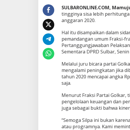
i
n
SULBARONLINE.COM, Mamuj
y
tingginya sisa lebih perhitung
a
anggaran 2020.
S
i
Hal itu disampaikan dalam sid
l
p
pemandangan umum Fraksi-frak
a
Pertanggungjawaban Pelaksana
P
Sementara DPRD Sulbar, Senin 
a
d
Melalui juru bicara partai Gol
a
A
mengalami peningkatan jika dib
P
tahun 2020 mencapai angka Rp 
B
saja.
D
2
Menurut Fraksi Partai Golkar, 
0
2
pengelolaan keuangan dan peme
0
juga sebagai bukti bahwa kiner
“Semoga Silpa ini bukan kare
atau programnya. Kami meminta