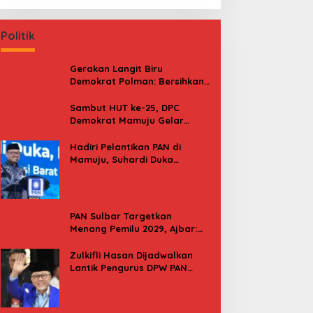
Politik
Gerakan Langit Biru
Demokrat Polman: Bersihkan
Pantai, Cek Kesehatan dan
Donor Darah
Sambut HUT ke-25, DPC
Demokrat Mamuju Gelar
Baksos Gerakan Langit Biru
Indonesia Asri
Hadiri Pelantikan PAN di
Mamuju, Suhardi Duka
Kenang 2 Kali Diusung Jadi
Bupati
PAN Sulbar Targetkan
Menang Pemilu 2029, Ajbar:
Bagi Kami, Februari 2029 Itu
Besok
Zulkifli Hasan Dijadwalkan
Lantik Pengurus DPW PAN
Sulbar, Usung Agenda “Satu
Tekad Bantu Rakyat”