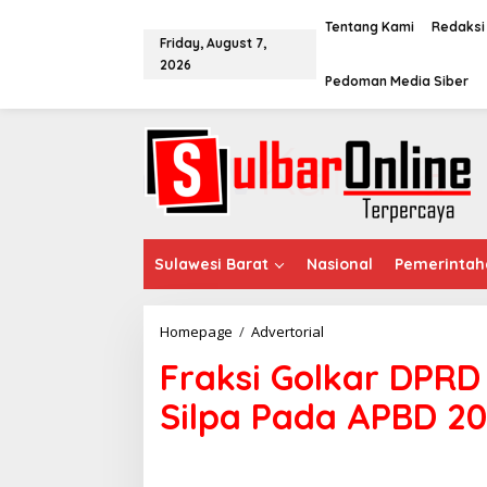
S
k
Tentang Kami
Redaksi
Friday, August 7,
i
2026
p
Pedoman Media Siber
t
o
c
o
n
t
e
n
t
Sulawesi Barat
Nasional
Pemerintah
Homepage
/
Advertorial
F
r
Fraksi Golkar DPRD
a
k
Silpa Pada APBD 2
s
i
G
o