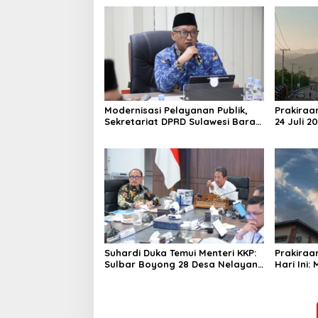
Modernisasi Pelayanan Publik,
Prakiraa
Sekretariat DPRD Sulawesi Barat
24 Juli 2
Resmi Luncurkan Aplikasi SIPAKDE
Derajat,
Suhardi Duka Temui Menteri KKP:
Prakiraa
Sulbar Boyong 28 Desa Nelayan
Hari Ini:
Hingga Kapal 30 GT
Polman T