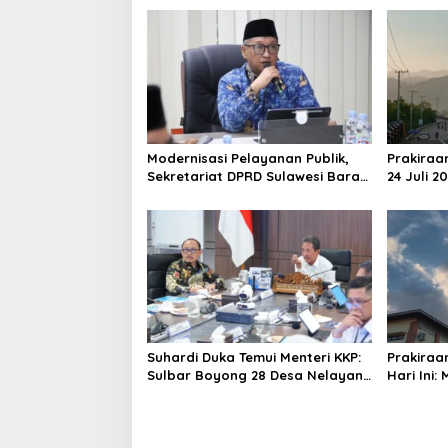
a
v
i
g
a
t
Modernisasi Pelayanan Publik,
Prakiraa
i
Sekretariat DPRD Sulawesi Barat
24 Juli 2
Resmi Luncurkan Aplikasi SIPAKDE
Derajat,
o
n
Suhardi Duka Temui Menteri KKP:
Prakiraa
Sulbar Boyong 28 Desa Nelayan
Hari Ini:
Hingga Kapal 30 GT
Polman T