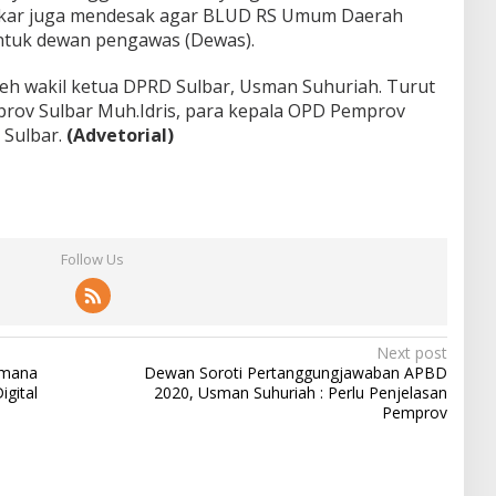
Golkar juga mendesak agar BLUD RS Umum Daerah
ntuk dewan pengawas (Dewas).
leh wakil ketua DPRD Sulbar, Usman Suhuriah. Turut
prov Sulbar Muh.Idris, para kepala OPD Pemprov
Sulbar.
(Advetorial)
Follow Us
Next post
aimana
Dewan Soroti Pertanggungjawaban APBD
gital
2020, Usman Suhuriah : Perlu Penjelasan
Pemprov