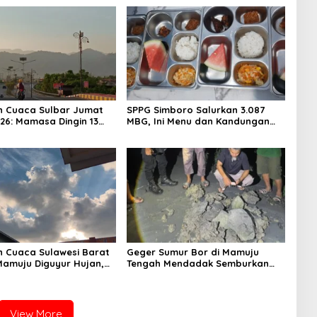
n Cuaca Sulbar Jumat
SPPG Simboro Salurkan 3.087
026: Mamasa Dingin 13
MBG, Ini Menu dan Kandungan
 Daerah Pesisir Cerah
Gizinya
n Cuaca Sulawesi Barat
Geger Sumur Bor di Mamuju
 Mamuju Diguyur Hujan,
Tengah Mendadak Semburkan
erapkan Suhu Terpanas
Lumpur dan Suara Gemuruh,
Warga Panik
View More