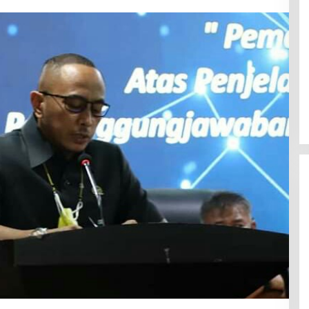
Efektif Cegah Kemacetan BBM,
Pos Pantau Polresta Mamuju
Amankan Jalur SPBU Kali Mamuju