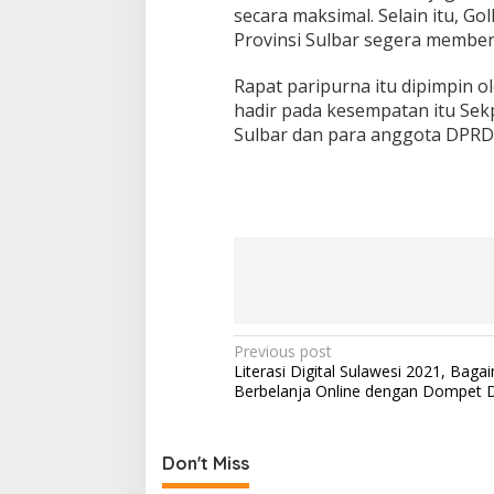
secara maksimal. Selain itu, 
Provinsi Sulbar segera membe
Rapat paripurna itu dipimpin o
hadir pada kesempatan itu Sek
Sulbar dan para anggota DPRD 
P
Previous post
Literasi Digital Sulawesi 2021, Bag
o
Berbelanja Online dengan Dompet Di
s
t
Don't Miss
n