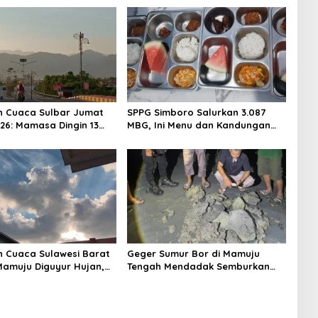
n Cuaca Sulbar Jumat
SPPG Simboro Salurkan 3.087
026: Mamasa Dingin 13
MBG, Ini Menu dan Kandungan
 Daerah Pesisir Cerah
Gizinya
n Cuaca Sulawesi Barat
Geger Sumur Bor di Mamuju
 Mamuju Diguyur Hujan,
Tengah Mendadak Semburkan
erapkan Suhu Terpanas
Lumpur dan Suara Gemuruh,
Warga Panik