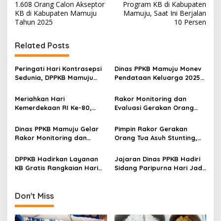
o
1.608 Orang Calon Akseptor
Program KB di Kabupaten
s
KB di Kabupaten Mamuju
Mamuju, Saat Ini Berjalan
Tahun 2025
10 Persen
t
n
Related Posts
a
v
Peringati Hari Kontrasepsi
Dinas PPKB Mamuju Monev
Sedunia, DPPKB Mamuju
Pendataan Keluarga 2025
i
Buka Layanan KB Bergerak
bersama Tim DALDUK
g
& Kunjungan Orang Tua
Kementerian
Meriahkan Hari
Rakor Monitoring dan
Asuh
Kemerdekaan RI Ke-80,
Evaluasi Gerakan Orang
a
Dinas PPKB Mamuju Ikuti
Tua Asuh Bahas Kelanjutan
t
Lomba Masak Nasi Goreng
Hasil Laporan Penanganan
Dinas PPKB Mamuju Gelar
Pimpin Rakor Gerakan
Antar OPD
Intervensi Stunting
i
Rakor Monitoring dan
Orang Tua Asuh Stunting,
Evaluasi Pelaksanaan
Bupati Mamuju Larang
o
Gerakan Orang Tua Asuh
Rekomendasi Calon
DPPKB Hadirkan Layanan
Jajaran Dinas PPKB Hadiri
n
Pengantin Belum Cukup
KB Gratis Rangkaian Hari
Sidang Paripurna Hari Jadi
Umur
Jadi Mamuju
Mamuju ke-485
Don't Miss