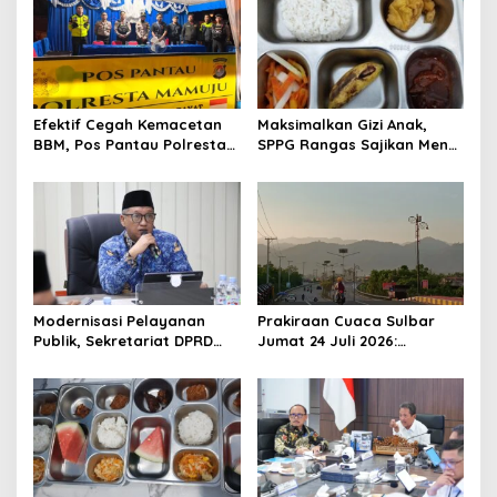
Efektif Cegah Kemacetan
Maksimalkan Gizi Anak,
BBM, Pos Pantau Polresta
SPPG Rangas Sajikan Menu
Mamuju Amankan Jalur
Daging Sapi untuk 2.798
SPBU Kali Mamuju
Penerima
Modernisasi Pelayanan
Prakiraan Cuaca Sulbar
Publik, Sekretariat DPRD
Jumat 24 Juli 2026:
Sulawesi Barat Resmi
Mamasa Dingin 13 Derajat,
Luncurkan Aplikasi SIPAKDE
Daerah Pesisir Cerah