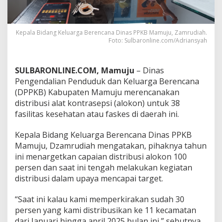
D
i
s
t
Kepala Bidang Keluarga Berencana Dinas PPKB Mamuju, Zamrudiah.
Foto: Sulbaronline.com/Adriansyah
r
i
b
u
SULBARONLINE.COM, Mamuju
– Dinas
s
Pengendalian Penduduk dan Keluarga Berencana
i
(DPPKB) Kabupaten Mamuju merencanakan
A
distribusi alat kontrasepsi (alokon) untuk 38
l
a
fasilitas kesehatan atau faskes di daerah ini.
t
K
Kepala Bidang Keluarga Berencana Dinas PPKB
o
Mamuju, Dzamrudiah mengatakan, pihaknya tahun
t
ini menargetkan capaian distribusi alokon 100
r
a
persen dan saat ini tengah melakukan kegiatan
s
distribusi dalam upaya mencapai target.
e
p
“Saat ini kalau kami memperkirakan sudah 30
s
persen yang kami distribusikan ke 11 kecamatan
i
,
dari Januari hingga april 2025 bulan ini,” sebutnya