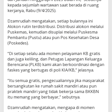
P
kepada sejumlah wartawan saat berada di ruang
r
kerjanya, Rabu (9/4/2025).
o
g
Dzamrudiah mengatakan, setiap bulannya ini
r
e
Alokon rutin terdistribusi. Distribusi alokon melalui
s
Puskemas, kemudian disuplai melalui Puskesma
T
Pembantu (Pustu) atau pun Pos Kesehatan Desa
a
(Poskedes).
r
g
e
“Di setiap selalu ada momen pelayaman KB gratis
t
dan juga keliling, dan Petugas Lapangan Keluarga
D
Berencana (PLKB) kami akan berkoordinasi dengan
i
faskes yang bertugas di poli KIA/KB,” jelasnya.
a
n
g
“Itu semua gratis, pengecualiannya jika masyarakat
k
bersangkutan ke rumah sakit mandiri atau pun
a
praktek mandiri yang tidak bekerja sama BKKBN
3
itu memang yang berbayar,” sebutnya.
0
P
e
Dzamrudiah mengatakan, mengapa di momen
r