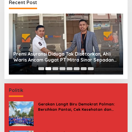
Recent Post
Premi Asuransi Diduga Tak Disetorkan, Ahli
S
Waris Ancam Gugat PT Mitra Sinar Sepadan
Gr
Finance ke PN Mamuju
Politik
Gerakan Langit Biru Demokrat Polman:
Bersihkan Pantai, Cek Kesehatan dan
Donor Darah