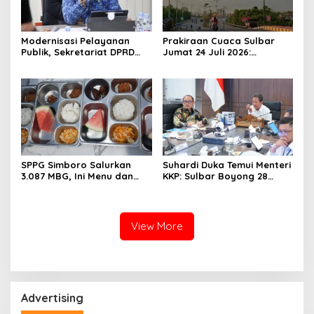
Modernisasi Pelayanan
Prakiraan Cuaca Sulbar
Publik, Sekretariat DPRD
Jumat 24 Juli 2026:
Sulawesi Barat Resmi
Mamasa Dingin 13 Derajat,
Luncurkan Aplikasi SIPAKDE
Daerah Pesisir Cerah
SPPG Simboro Salurkan
Suhardi Duka Temui Menteri
3.087 MBG, Ini Menu dan
KKP: Sulbar Boyong 28
Kandungan Gizinya
Desa Nelayan Hingga
Kapal 30 GT
View More
Advertising