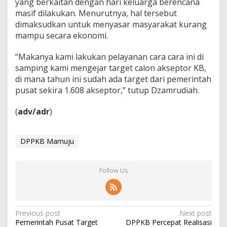
yang berkaitan dengan hari keluarga berencana
s
masif dilakukan. Menurutnya, hal tersebut
e
dimaksudkan untuk menyasar masyarakat kurang
n
mampu secara ekonomi.
“Makanya kami lakukan pelayanan cara cara ini di
samping kami mengejar target calon akseptor KB,
di mana tahun ini sudah ada target dari pemerintah
pusat sekira 1.608 akseptor,” tutup Dzamrudiah.
(
adv/adr
)
DPPKB Mamuju
Follow Us
P
Previous post
Next post
Pemerintah Pusat Target
DPPKB Percepat Realisasi