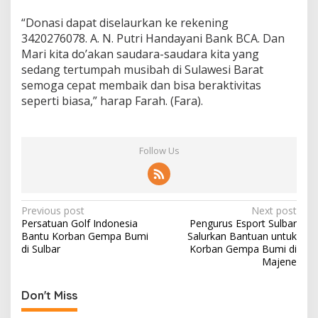
“Donasi dapat diselaurkan ke rekening
3420276078. A. N. Putri Handayani Bank BCA. Dan
Mari kita do’akan saudara-saudara kita yang
sedang tertumpah musibah di Sulawesi Barat
semoga cepat membaik dan bisa beraktivitas
seperti biasa,” harap Farah. (Fara).
Follow Us
P
Previous post
Next post
Persatuan Golf Indonesia
Pengurus Esport Sulbar
o
Bantu Korban Gempa Bumi
Salurkan Bantuan untuk
s
di Sulbar
Korban Gempa Bumi di
Majene
t
n
Don't Miss
a