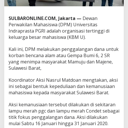
u
l
i
SULBARONLINE.COM, Jakarta —
Dewan
K
Perwakilan Mahasiswa (DPM) Universitas
e
m
Indraprasta PGRI adalah organisasi tertinggi di
a
keluarga besar mahasiswa (KBM U).
n
u
Kali ini, DPM melakukan penggalangan dana untuk
s
korban bencana alam atau Gempa Bumi 6, 2 SR
i
a
yang menimpa masyarakat Mamuju dan Majene,
a
Sulawesi Barat,
n
Koordinator Aksi Nasrul Matdoan mengtakan, aksi
ini sebagai bentuk kepeduliaan dan kemanusiaan
mahasiswa kepada masyarakat Sulawesi Barat.
Aksi kemanusiaan tersebut dilakukan di sekitaran
lampu merah pgc dan lampu merah Condet sebagai
titik fokus penggalangan dana. Aksi dilakukan
mulai Sabtu 16 Januari hingga 31 Januari 2020.