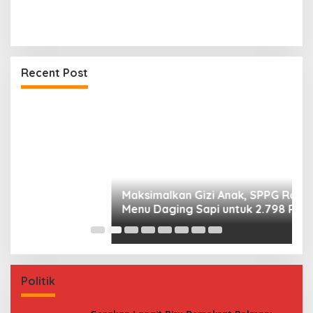
Maksimalkan Gizi Anak, SPPG Rangas Sajikan
Menu Daging Sapi untuk 2.798 Penerima
Recent Post
P
P
B
Politik