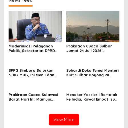
Modernisasi Pelayanan
Prakiraan Cuaca Sulbar
Publik, Sekretariat DPRD
Jumat 24 Juli 2026:
Sulawesi Barat Resmi
Mamasa Dingin 13 Derajat,
Luncurkan Aplikasi SIPAKDE
Daerah Pesisir Cerah
SPPG Simboro Salurkan
Suhardi Duka Temui Menteri
3.087 MBG, Ini Menu dan
KKP: Sulbar Boyong 28
Kandungan Gizinya
Desa Nelayan Hingga
Kapal 30 GT
Prakiraan Cuaca Sulawesi
Menaker Yassierli Bertolak
Barat Hari Ini: Mamuju
ke India, Kawal Empat Isu
Diguyur Hujan, Polman
Strategis di Forum BRICS
Terapkan Suhu Terpanas
View More