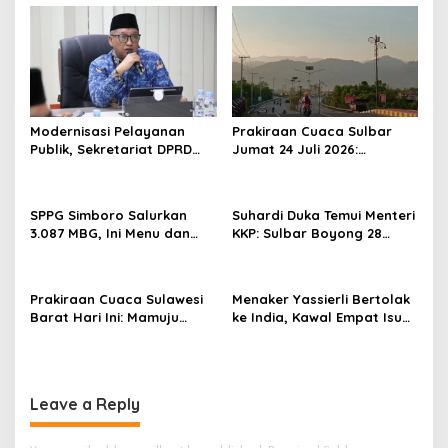
v
i
g
a
t
Modernisasi Pelayanan
Prakiraan Cuaca Sulbar
Publik, Sekretariat DPRD
Jumat 24 Juli 2026:
i
Sulawesi Barat Resmi
Mamasa Dingin 13 Derajat,
o
Luncurkan Aplikasi SIPAKDE
Daerah Pesisir Cerah
n
SPPG Simboro Salurkan
Suhardi Duka Temui Menteri
3.087 MBG, Ini Menu dan
KKP: Sulbar Boyong 28
Kandungan Gizinya
Desa Nelayan Hingga
Kapal 30 GT
Prakiraan Cuaca Sulawesi
Menaker Yassierli Bertolak
Barat Hari Ini: Mamuju
ke India, Kawal Empat Isu
Diguyur Hujan, Polman
Strategis di Forum BRICS
Terapkan Suhu Terpanas
Leave a Reply