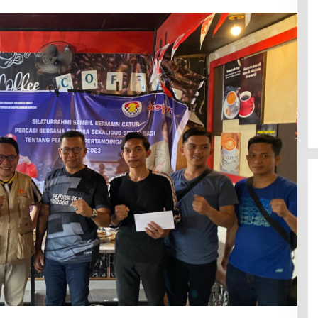
Efektif Cegah Kemacetan BBM,
Pos Pantau Polresta Mamuju
Amankan Jalur SPBU Kali Mamuju