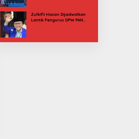
Besok
Zulkifli Hasan Dijadwalkan
Lantik Pengurus DPW PAN
Sulbar, Usung Agenda “Satu
Tekad Bantu Rakyat”