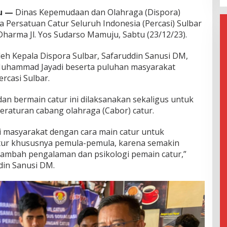
u —
Dinas Kepemudaan dan Olahraga (Dispora)
a Persatuan Catur Seluruh Indonesia (Percasi) Sulbar
Dharma Jl. Yos Sudarso Mamuju, Sabtu (23/12/23).
leh Kepala Dispora Sulbar, Safaruddin Sanusi DM,
, Muhammad Jayadi beserta puluhan masyarakat
rcasi Sulbar.
dan bermain catur ini dilaksanakan sekaligus untuk
peraturan cabang olahraga (Cabor) catur.
mi masyarakat dengan cara main catur untuk
ur khususnya pemula-pemula, karena semakin
nambah pengalaman dan psikologi pemain catur,”
din Sanusi DM.