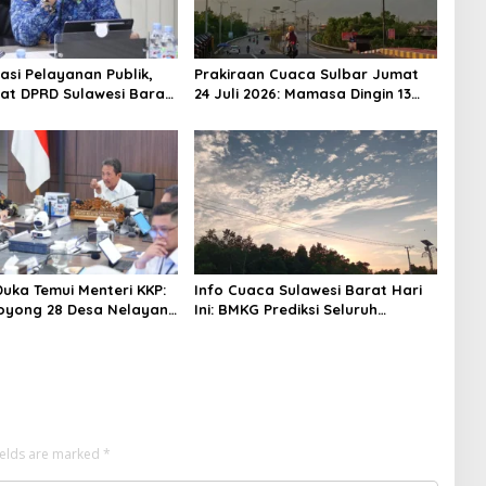
asi Pelayanan Publik,
Prakiraan Cuaca Sulbar Jumat
iat DPRD Sulawesi Barat
24 Juli 2026: Mamasa Dingin 13
ncurkan Aplikasi SIPAKDE
Derajat, Daerah Pesisir Cerah
Duka Temui Menteri KKP:
Info Cuaca Sulawesi Barat Hari
oyong 28 Desa Nelayan
Ini: BMKG Prediksi Seluruh
apal 30 GT
Wilayah Berawan
ields are marked
*