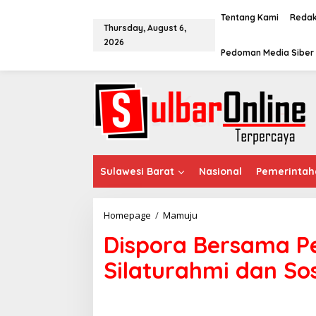
S
k
Tentang Kami
Redak
Thursday, August 6,
i
2026
p
Pedoman Media Siber
t
o
c
o
n
t
e
n
t
Sulawesi Barat
Nasional
Pemerintah
Homepage
/
Mamuju
D
i
Dispora Bersama Pe
s
p
Silaturahmi dan Sos
o
r
a
B