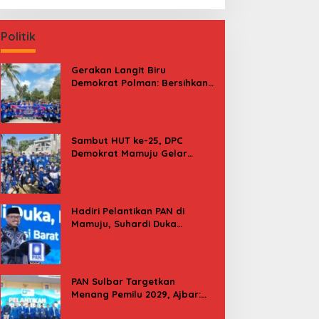
Politik
Gerakan Langit Biru
Demokrat Polman: Bersihkan
Pantai, Cek Kesehatan dan
Donor Darah
Sambut HUT ke-25, DPC
Demokrat Mamuju Gelar
Baksos Gerakan Langit Biru
Indonesia Asri
Hadiri Pelantikan PAN di
Mamuju, Suhardi Duka
Kenang 2 Kali Diusung Jadi
Bupati
PAN Sulbar Targetkan
Menang Pemilu 2029, Ajbar:
Bagi Kami, Februari 2029 Itu