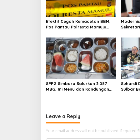
g
a
t
Efektif Cegah Kemacetan BBM,
Modernis
i
Pos Pantau Polresta Mamuju
Sekretar
Amankan Jalur SPBU Kali Mamuju
Resmi Lu
o
n
SPPG Simboro Salurkan 3.087
Suhardi 
MBG, Ini Menu dan Kandungan
Sulbar B
Gizinya
Hingga K
Leave a Reply
Your email address will not be published.
Required f