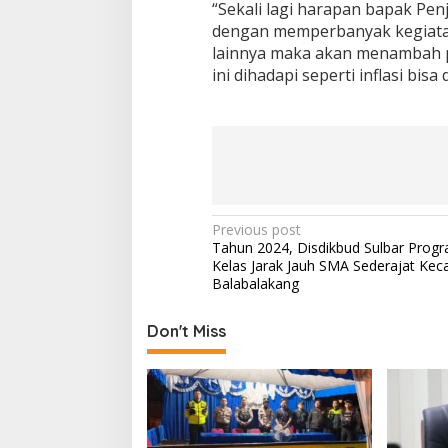
“Sekali lagi harapan bapak Pe
dengan memperbanyak kegiata
lainnya maka akan menambah 
ini dihadapi seperti inflasi bisa 
P
Previous post
Tahun 2024, Disdikbud Sulbar Prog
o
Kelas Jarak Jauh SMA Sederajat Ke
s
Balabalakang
t
Don't Miss
n
a
v
i