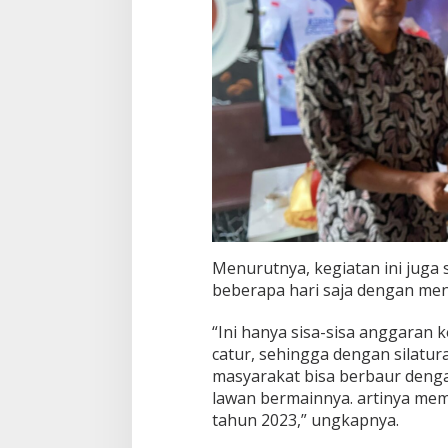
e
r
a
t
u
r
a
n
C
a
t
u
r
Menurutnya, kegiatan ini juga s
beberapa hari saja dengan me
“Ini hanya sisa-sisa anggaran
catur, sehingga dengan silat
masyarakat bisa berbaur deng
lawan bermainnya. artinya mem
tahun 2023,” ungkapnya.