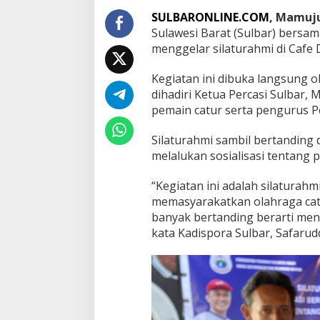
i
l
SULBARONLINE.COM
, Mamuj
a
Sulawesi Barat (Sulbar) bersam
t
menggelar silaturahmi di Cafe 
u
r
Kegiatan ini dibuka langsung o
a
h
dihadiri Ketua Percasi Sulbar
m
pemain catur serta pengurus Pe
i
d
Silaturahmi sambil bertanding 
a
melalukan sosialisasi tentang 
n
S
o
“Kegiatan ini adalah silaturah
s
memasyarakatkan olahraga cat
i
banyak bertanding berarti me
a
kata Kadispora Sulbar, Safarud
l
i
s
a
s
i
P