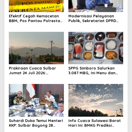
Efektif Cegah Kemacetan
Modernisasi Pelayanan
BBM, Pos Pantau Polresta
Publik, Sekretariat DPRD
Mamuju Amankan Jalur
Sulawesi Barat Resmi
SPBU Kali Mamuju
Luncurkan Aplikasi SIPAKDE
Prakiraan Cuaca Sulbar
SPPG Simboro Salurkan
Jumat 24 Juli 2026:
3.087 MBG, Ini Menu dan
Mamasa Dingin 13 Derajat,
Kandungan Gizinya
Daerah Pesisir Cerah
Suhardi Duka Temui Menteri
Info Cuaca Sulawesi Barat
KKP: Sulbar Boyong 28
Hari Ini: BMKG Prediksi
Desa Nelayan Hingga
Seluruh Wilayah Berawan