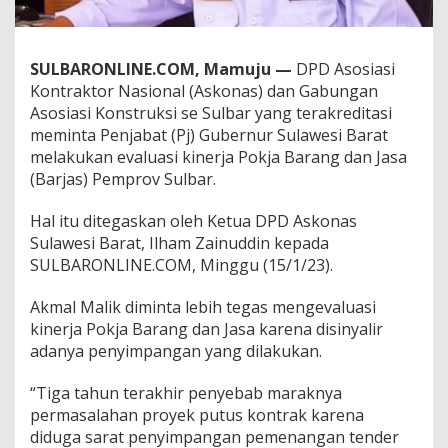
G
u
b
e
SULBARONLINE.COM, Mamuju —
DPD Asosiasi
r
Kontraktor Nasional (Askonas) dan Gabungan
n
Asosiasi Konstruksi se Sulbar yang terakreditasi
u
meminta Penjabat (Pj) Gubernur Sulawesi Barat
r
melakukan evaluasi kinerja Pokja Barang dan Jasa
E
v
(Barjas) Pemprov Sulbar.
a
l
Hal itu ditegaskan oleh Ketua DPD Askonas
u
Sulawesi Barat, Ilham Zainuddin kepada
a
SULBARONLINE.COM, Minggu (15/1/23).
s
i
P
Akmal Malik diminta lebih tegas mengevaluasi
o
kinerja Pokja Barang dan Jasa karena disinyalir
k
adanya penyimpangan yang dilakukan.
j
a
B
“Tiga tahun terakhir penyebab maraknya
a
permasalahan proyek putus kontrak karena
r
diduga sarat penyimpangan pemenangan tender
j