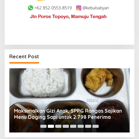
Recent Post
Maksimalkan Gizi Anak, SPPG Rangas Sajikan
P
Menu Daging Sapi untuk 2.798 Penerima
P
B