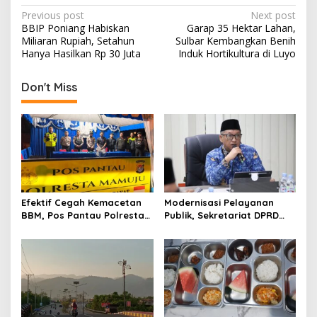
P
Previous post
Next post
BBIP Poniang Habiskan
Garap 35 Hektar Lahan,
o
Miliaran Rupiah, Setahun
Sulbar Kembangkan Benih
s
Hanya Hasilkan Rp 30 Juta
Induk Hortikultura di Luyo
t
Don't Miss
n
a
v
i
g
a
Efektif Cegah Kemacetan
Modernisasi Pelayanan
t
BBM, Pos Pantau Polresta
Publik, Sekretariat DPRD
Mamuju Amankan Jalur
Sulawesi Barat Resmi
i
SPBU Kali Mamuju
Luncurkan Aplikasi SIPAKDE
o
n