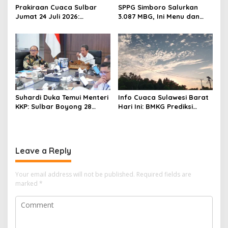
Prakiraan Cuaca Sulbar
SPPG Simboro Salurkan
Jumat 24 Juli 2026:
3.087 MBG, Ini Menu dan
Mamasa Dingin 13 Derajat,
Kandungan Gizinya
Daerah Pesisir Cerah
Suhardi Duka Temui Menteri
Info Cuaca Sulawesi Barat
KKP: Sulbar Boyong 28
Hari Ini: BMKG Prediksi
Desa Nelayan Hingga
Seluruh Wilayah Berawan
Kapal 30 GT
Leave a Reply
Your email address will not be published.
Required fields are
marked
*