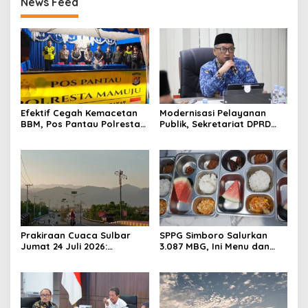
News Feed
Efektif Cegah Kemacetan
Modernisasi Pelayanan
BBM, Pos Pantau Polresta
Publik, Sekretariat DPRD
Mamuju Amankan Jalur
Sulawesi Barat Resmi
SPBU Kali Mamuju
Luncurkan Aplikasi SIPAKDE
Prakiraan Cuaca Sulbar
SPPG Simboro Salurkan
Jumat 24 Juli 2026:
3.087 MBG, Ini Menu dan
Mamasa Dingin 13 Derajat,
Kandungan Gizinya
Daerah Pesisir Cerah