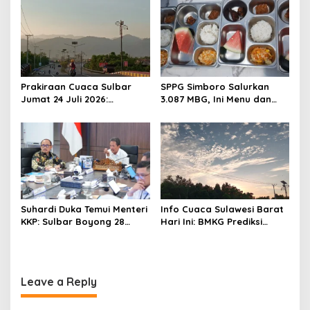
SPBU Kali Mamuju
Luncurkan Aplikasi SIPAKDE
o
n
Prakiraan Cuaca Sulbar
SPPG Simboro Salurkan
Jumat 24 Juli 2026:
3.087 MBG, Ini Menu dan
Mamasa Dingin 13 Derajat,
Kandungan Gizinya
Daerah Pesisir Cerah
Suhardi Duka Temui Menteri
Info Cuaca Sulawesi Barat
KKP: Sulbar Boyong 28
Hari Ini: BMKG Prediksi
Desa Nelayan Hingga
Seluruh Wilayah Berawan
Kapal 30 GT
Leave a Reply