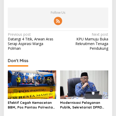
Follow Us
P
Previous post
Next post
Datangi 4 Titik, Arwan Aras
KPU Mamuju Buka
o
Serap Aspirasi Warga
Rekruitmen Tenaga
s
Polman
Pendukung
t
Don't Miss
n
a
v
i
g
a
Efektif Cegah Kemacetan
Modernisasi Pelayanan
t
BBM, Pos Pantau Polresta
Publik, Sekretariat DPRD
Mamuju Amankan Jalur
Sulawesi Barat Resmi
i