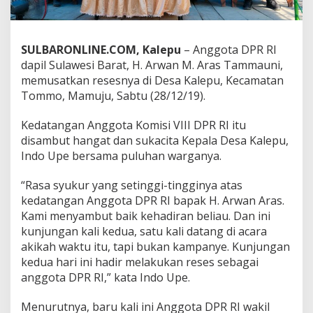
K
a
l
e
SULBARONLINE.COM, Kalepu
– Anggota DPR RI
p
dapil Sulawesi Barat, H. Arwan M. Aras Tammauni,
u
memusatkan resesnya di Desa Kalepu, Kecamatan
Tommo, Mamuju, Sabtu (28/12/19).
Kedatangan Anggota Komisi VIII DPR RI itu
disambut hangat dan sukacita Kepala Desa Kalepu,
Indo Upe bersama puluhan warganya.
“Rasa syukur yang setinggi-tingginya atas
kedatangan Anggota DPR RI bapak H. Arwan Aras.
Kami menyambut baik kehadiran beliau. Dan ini
kunjungan kali kedua, satu kali datang di acara
akikah waktu itu, tapi bukan kampanye. Kunjungan
kedua hari ini hadir melakukan reses sebagai
anggota DPR RI,” kata Indo Upe.
Menurutnya, baru kali ini Anggota DPR RI wakil