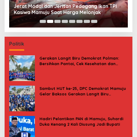
Jerat Modal dan Jeritan Pedagang Ikan TPI
P
Kasiwa Mamuju Saat Harga Melonjak
W
F
Politik
Gerakan Langit Biru Demokrat Polman:
Bersihkan Pantai, Cek Kesehatan dan
Donor Darah
Sambut HUT ke-25, DPC Demokrat Mamuju
Gelar Baksos Gerakan Langit Biru
Indonesia Asri
Hadiri Pelantikan PAN di Mamuju, Suhardi
Duka Kenang 2 Kali Diusung Jadi Bupati