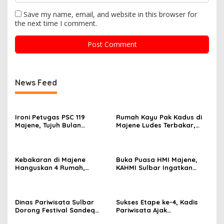
Save my name, email, and website in this browser for
the next time I comment.
News Feed
Ironi Petugas PSC 119
Rumah Kayu Pak Kadus di
Majene, Tujuh Bulan
Majene Ludes Terbakar,
Mengabdi Tanpa Gaji,
Kerugian Capai Rp75 Juta
Pelayanan Darurat Tetap
Siaga 24 Jam
Kebakaran di Majene
Buka Puasa HMI Majene,
Hanguskan 4 Rumah,
KAHMI Sulbar Ingatkan
Kerugian Ditaksir Rp1 Miliar
Kaderisasi dan
Akibat Tungku Dapur
Kedewasaan Berpolitik
Dinas Pariwisata Sulbar
Sukses Etape ke-4, Kadis
Dorong Festival Sandeq
Pariwisata Ajak
Teluk Mandar Jadi Event
Masyarakat Saksikan