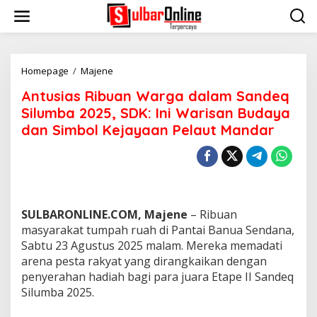
S
k
i
p
t
o
Homepage
/
Majene
A
c
n
Antusias Ribuan Warga dalam Sandeq
o
t
n
u
Silumba 2025, SDK: Ini Warisan Budaya
t
s
dan Simbol Kejayaan Pelaut Mandar
e
i
n
a
t
s
R
i
b
u
SULBARONLINE.COM, Majene
– Ribuan
a
masyarakat tumpah ruah di Pantai Banua Sendana,
n
Sabtu 23 Agustus 2025 malam. Mereka memadati
W
arena pesta rakyat yang dirangkaikan dengan
a
r
penyerahan hadiah bagi para juara Etape II Sandeq
g
Silumba 2025.
a
d