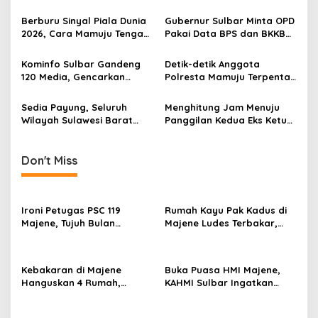
i
Jadi Penyelamat Pasar
Anshari Bakal Ajukan
g
Kerja Sulawesi Barat
Penangguhan Penahanan
Berburu Sinyal Piala Dunia
Gubernur Sulbar Minta OPD
2026, Cara Mamuju Tengah
Pakai Data BPS dan BKKBN
a
Kikis Wilayah Blankspot
untuk Percepatan
t
Lewat TVRI
Penurunan Stunting
Kominfo Sulbar Gandeng
Detik-detik Anggota
i
120 Media, Gencarkan
Polresta Mamuju Terpental
Edukasi Stunting Berbasis
Dipukul Massa Saat
o
Data
Amankan Demo Mahasiswa
Sedia Payung, Seluruh
Menghitung Jam Menuju
n
Wilayah Sulawesi Barat
Panggilan Kedua Eks Ketua
Diprediksi Hujan Ringan
DPRD Mamuju, Kooperatif
Hari Ini, Mamasa Paling
atau Jemput Paksa?
Dingin
Don't Miss
Ironi Petugas PSC 119
Rumah Kayu Pak Kadus di
Majene, Tujuh Bulan
Majene Ludes Terbakar,
Mengabdi Tanpa Gaji,
Kerugian Capai Rp75 Juta
Pelayanan Darurat Tetap
Siaga 24 Jam
Kebakaran di Majene
Buka Puasa HMI Majene,
Hanguskan 4 Rumah,
KAHMI Sulbar Ingatkan
Kerugian Ditaksir Rp1 Miliar
Kaderisasi dan
Akibat Tungku Dapur
Kedewasaan Berpolitik