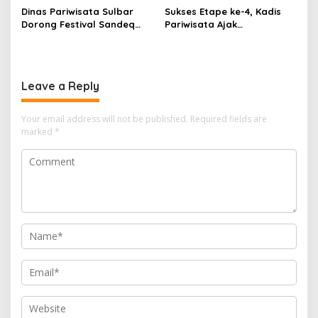
Dinas Pariwisata Sulbar
Sukses Etape ke-4, Kadis
Dorong Festival Sandeq
Pariwisata Ajak
Teluk Mandar Jadi Event
Masyarakat Saksikan
Nasional
Puncak Sandeq Silumba
2025
Leave a Reply
Your email address will not be published.
Required fields are
marked
*