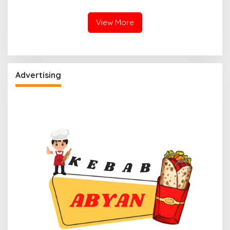
Nasional
Puncak Sandeq Silumba
2025
View More
Advertising