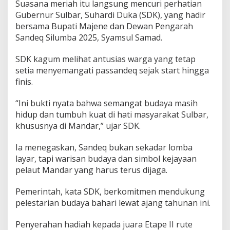
Suasana meriah itu langsung mencuri perhatian
a
Gubernur Sulbar, Suhardi Duka (SDK), yang hadir
l
a
bersama Bupati Majene dan Dewan Pengarah
m
Sandeq Silumba 2025, Syamsul Samad.
S
a
SDK kagum melihat antusias warga yang tetap
n
setia menyemangati passandeq sejak start hingga
d
e
finis.
q
S
“Ini bukti nyata bahwa semangat budaya masih
i
hidup dan tumbuh kuat di hati masyarakat Sulbar,
l
khususnya di Mandar,” ujar SDK.
u
m
b
Ia menegaskan, Sandeq bukan sekadar lomba
a
layar, tapi warisan budaya dan simbol kejayaan
2
pelaut Mandar yang harus terus dijaga.
0
2
Pemerintah, kata SDK, berkomitmen mendukung
5
,
pelestarian budaya bahari lewat ajang tahunan ini.
S
D
Penyerahan hadiah kepada juara Etape II rute
K