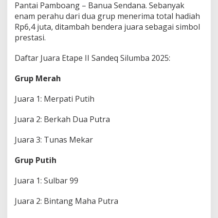
Pantai Pamboang – Banua Sendana. Sebanyak
:
enam perahu dari dua grup menerima total hadiah
I
n
Rp6,4 juta, ditambah bendera juara sebagai simbol
i
prestasi.
W
a
Daftar Juara Etape II Sandeq Silumba 2025:
r
i
s
Grup Merah
a
n
Juara 1: Merpati Putih
B
u
Juara 2: Berkah Dua Putra
d
a
y
Juara 3: Tunas Mekar
a
d
Grup Putih
a
n
Juara 1: Sulbar 99
S
i
m
Juara 2: Bintang Maha Putra
b
o