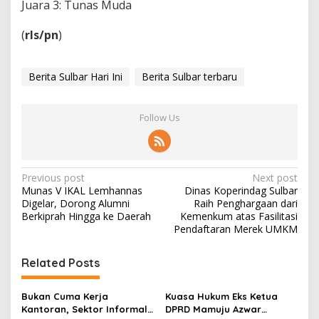
Juara 3: Tunas Muda
l
K
(
rls/pn
)
e
j
a
y
Berita Sulbar Hari Ini
Berita Sulbar terbaru
a
a
n
Follow Us
P
e
l
a
P
Previous post
Next post
u
Munas V IKAL Lemhannas
Dinas Koperindag Sulbar
t
o
Digelar, Dorong Alumni
Raih Penghargaan dari
M
s
Berkiprah Hingga ke Daerah
Kemenkum atas Fasilitasi
a
Pendaftaran Merek UMKM
n
t
d
a
n
Related Posts
r
a
v
Bukan Cuma Kerja
Kuasa Hukum Eks Ketua
Kantoran, Sektor Informal
DPRD Mamuju Azwar