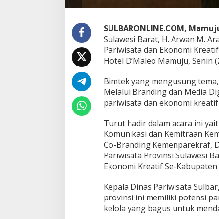
r
e
k
SULBARONLINE.COM, Mamuju
r
a
Sulawesi Barat, H. Arwan M. A
f
Pariwisata dan Ekonomi Kreati
B
Hotel D’Maleo Mamuju, Senin (2
i
m
Bimtek yang mengusung tema, “
t
e
Melalui Branding dan Media Digi
k
pariwisata dan ekonomi kreati
R
a
Turut hadir dalam acara ini ya
t
Komunikasi dan Kemitraan Keme
u
s
Co-Branding Kemenparekraf, Drs
a
Pariwisata Provinsi Sulawesi B
n
Ekonomi Kreatif Se-Kabupaten
P
e
Kepala Dinas Pariwisata Sulba
l
a
provinsi ini memiliki potensi p
k
kelola yang bagus untuk mend
u