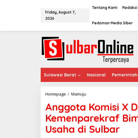
S
k
Tentang Kami
Redaksi
Friday, August 7,
i
2026
p
Pedoman Media Siber
t
o
c
o
n
t
e
n
t
Sulawesi Barat
Nasional
Pemerintah
Homepage
/
Mamuju
A
n
Anggota Komisi X 
g
g
Kemenparekraf Bim
o
t
Usaha di Sulbar
a
K