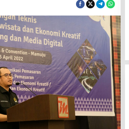
Jerat Modal dan Jeritan
Pedagang Ikan TPI Kasiwa Mamuju
Saat Harga Melonjak