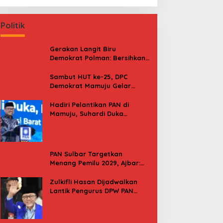
Politik
Gerakan Langit Biru
Demokrat Polman: Bersihkan
Pantai, Cek Kesehatan dan
Donor Darah
Sambut HUT ke-25, DPC
Demokrat Mamuju Gelar
Baksos Gerakan Langit Biru
Indonesia Asri
Hadiri Pelantikan PAN di
Mamuju, Suhardi Duka
Kenang 2 Kali Diusung Jadi
Bupati
PAN Sulbar Targetkan
Menang Pemilu 2029, Ajbar:
Bagi Kami, Februari 2029 Itu
Besok
Zulkifli Hasan Dijadwalkan
Lantik Pengurus DPW PAN
Sulbar, Usung Agenda “Satu
Tekad Bantu Rakyat”