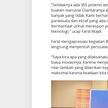
U
“Setidaknya ada 365 potensi wis
s
buatan manusia. Diantaranya a
a
h
banyak yang tidak. Kami berha
a
pariwisata dan ekraf yang ada 
d
bermanfaat untuk merespon p
i
teknologi,” ucap Farid Wajdi.
S
u
l
Farid mengapresiasi kegiatan 
b
langsung menyentuh persoalan
a
r
“Saya kira apa yang dilaksana
biasa inovasinya. Karena meny
nilai tambah yang diberikan ke
maksimal karena keadaan kita s