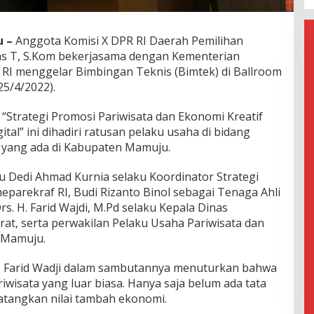
 –
Anggota Komisi X DPR RI Daerah Pemilihan
ras T, S.Kom bekerjasama dengan Kementerian
f RI menggelar Bimbingan Teknis (Bimtek) di Ballroom
5/4/2022).
Strategi Promosi Pariwisata dan Ekonomi Kreatif
tal” ini dihadiri ratusan pelaku usaha di bidang
f yang ada di Kabupaten Mamuju.
itu Dedi Ahmad Kurnia selaku Koordinator Strategi
parekraf RI, Budi Rizanto Binol sebagai Tenaga Ahli
. H. Farid Wajdi, M.Pd selaku Kepala Dinas
arat, serta perwakilan Pelaku Usaha Pariwisata dan
 Mamuju.
r, Farid Wadji dalam sambutannya menuturkan bahwa
ariwisata yang luar biasa. Hanya saja belum ada tata
atangkan nilai tambah ekonomi.