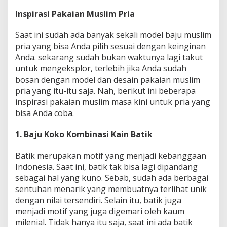
l
Inspirasi Pakaian Muslim Pria
i
m
M
Saat ini sudah ada banyak sekali model baju muslim
a
pria yang bisa Anda pilih sesuai dengan keinginan
s
Anda. sekarang sudah bukan waktunya lagi takut
a
untuk mengeksplor, terlebih jika Anda sudah
K
bosan dengan model dan desain pakaian muslim
i
n
pria yang itu-itu saja. Nah, berikut ini beberapa
i
inspirasi pakaian muslim masa kini untuk pria yang
u
bisa Anda coba.
n
t
1. Baju Koko Kombinasi Kain Batik
u
k
P
Batik merupakan motif yang menjadi kebanggaan
r
Indonesia. Saat ini, batik tak bisa lagi dipandang
i
sebagai hal yang kuno. Sebab, sudah ada berbagai
a
sentuhan menarik yang membuatnya terlihat unik
d
a
dengan nilai tersendiri. Selain itu, batik juga
n
menjadi motif yang juga digemari oleh kaum
W
milenial. Tidak hanya itu saja, saat ini ada batik
a