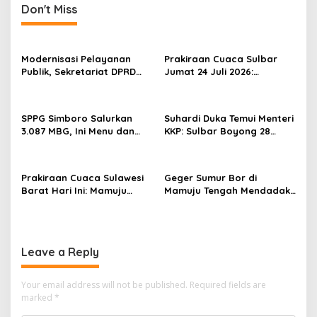
n
Don't Miss
a
v
Modernisasi Pelayanan
Prakiraan Cuaca Sulbar
i
Publik, Sekretariat DPRD
Jumat 24 Juli 2026:
g
Sulawesi Barat Resmi
Mamasa Dingin 13 Derajat,
Luncurkan Aplikasi SIPAKDE
Daerah Pesisir Cerah
a
SPPG Simboro Salurkan
Suhardi Duka Temui Menteri
t
3.087 MBG, Ini Menu dan
KKP: Sulbar Boyong 28
i
Kandungan Gizinya
Desa Nelayan Hingga
Kapal 30 GT
o
Prakiraan Cuaca Sulawesi
Geger Sumur Bor di
n
Barat Hari Ini: Mamuju
Mamuju Tengah Mendadak
Diguyur Hujan, Polman
Semburkan Lumpur dan
Terapkan Suhu Terpanas
Suara Gemuruh, Warga
Panik
Leave a Reply
Your email address will not be published.
Required fields are
marked
*