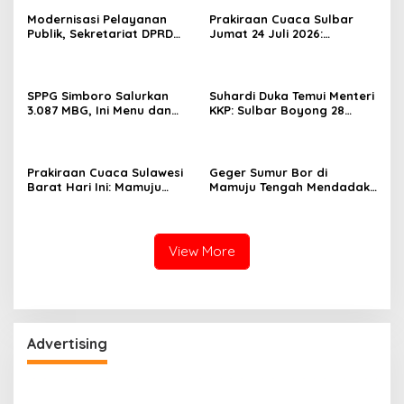
Modernisasi Pelayanan
Prakiraan Cuaca Sulbar
Publik, Sekretariat DPRD
Jumat 24 Juli 2026:
Sulawesi Barat Resmi
Mamasa Dingin 13 Derajat,
Luncurkan Aplikasi SIPAKDE
Daerah Pesisir Cerah
SPPG Simboro Salurkan
Suhardi Duka Temui Menteri
3.087 MBG, Ini Menu dan
KKP: Sulbar Boyong 28
Kandungan Gizinya
Desa Nelayan Hingga
Kapal 30 GT
Prakiraan Cuaca Sulawesi
Geger Sumur Bor di
Barat Hari Ini: Mamuju
Mamuju Tengah Mendadak
Diguyur Hujan, Polman
Semburkan Lumpur dan
Terapkan Suhu Terpanas
Suara Gemuruh, Warga
Panik
View More
Advertising