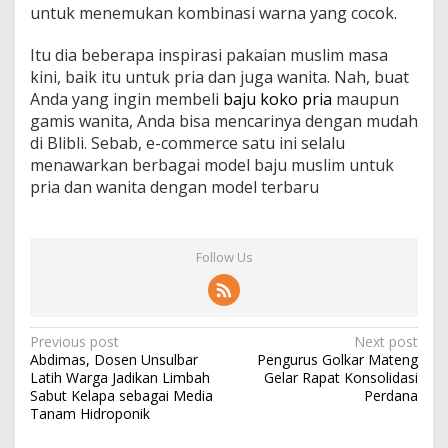
untuk menemukan kombinasi warna yang cocok.
Itu dia beberapa inspirasi pakaian muslim masa
kini, baik itu untuk pria dan juga wanita. Nah, buat
Anda yang ingin membeli
baju koko pria
maupun
gamis wanita, Anda bisa mencarinya dengan mudah
di Blibli. Sebab, e-commerce satu ini selalu
menawarkan berbagai model baju muslim untuk
pria dan wanita dengan model terbaru
Follow Us
P
Previous post
Next post
Abdimas, Dosen Unsulbar
Pengurus Golkar Mateng
o
Latih Warga Jadikan Limbah
Gelar Rapat Konsolidasi
s
Sabut Kelapa sebagai Media
Perdana
Tanam Hidroponik
t