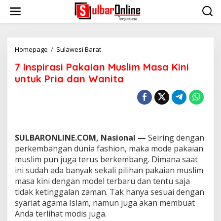
S
k
i
p
t
o
Homepage
/
Sulawesi Barat
7
c
I
7 Inspirasi Pakaian Muslim Masa Kini
o
n
n
s
untuk Pria dan Wanita
t
p
e
i
n
r
t
a
s
i
SULBARONLINE.COM, Nasional —
Seiring dengan
P
a
perkembangan dunia fashion, maka mode pakaian
k
muslim pun juga terus berkembang. Dimana saat
a
ini sudah ada banyak sekali pilihan pakaian muslim
i
masa kini dengan model terbaru dan tentu saja
a
tidak ketinggalan zaman. Tak hanya sesuai dengan
n
M
syariat agama Islam, namun juga akan membuat
u
Anda terlihat modis juga.
s