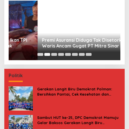
Premi Asuransi Diduga Tak Disetorkan, Ahli
S
Waris Ancam Gugat PT Mitra Sinar Sepadan
Gr
Finance ke PN Mamuju
Politik
Gerakan Langit Biru Demokrat Polman:
Bersihkan Pantai, Cek Kesehatan dan
Donor Darah
Sambut HUT ke-25, DPC Demokrat Mamuju
Gelar Baksos Gerakan Langit Biru
Indonesia Asri