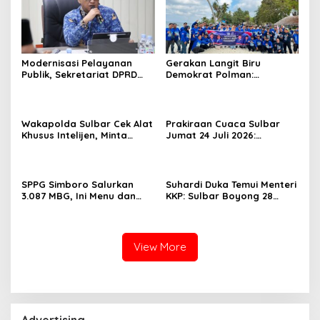
Modernisasi Pelayanan
Gerakan Langit Biru
Publik, Sekretariat DPRD
Demokrat Polman:
Sulawesi Barat Resmi
Bersihkan Pantai, Cek
Luncurkan Aplikasi SIPAKDE
Kesehatan dan Donor
Darah
Wakapolda Sulbar Cek Alat
Prakiraan Cuaca Sulbar
Khusus Intelijen, Minta
Jumat 24 Juli 2026:
Personel Genjot
Mamasa Dingin 13 Derajat,
Transformasi Digital
Daerah Pesisir Cerah
SPPG Simboro Salurkan
Suhardi Duka Temui Menteri
3.087 MBG, Ini Menu dan
KKP: Sulbar Boyong 28
Kandungan Gizinya
Desa Nelayan Hingga
Kapal 30 GT
View More