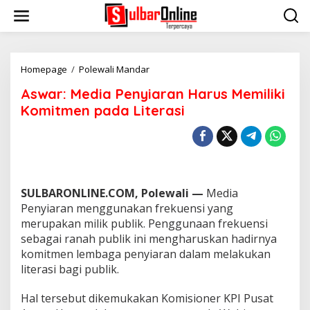
S
k
i
p
t
o
Homepage
/
Polewali Mandar
A
c
s
Aswar: Media Penyiaran Harus Memiliki
o
w
n
a
Komitmen pada Literasi
t
r
e
:
n
M
t
e
d
i
SULBARONLINE.COM, Polewali —
Media
a
P
Penyiaran menggunakan frekuensi yang
e
merupakan milik publik. Penggunaan frekuensi
n
sebagai ranah publik ini mengharuskan hadirnya
y
komitmen lembaga penyiaran dalam melakukan
i
literasi bagi publik.
a
r
a
Hal tersebut dikemukakan Komisioner KPI Pusat
n