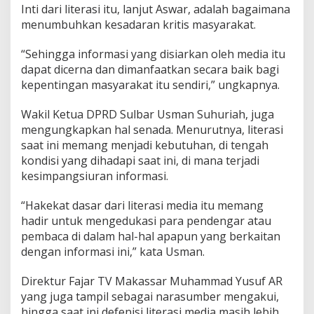
Inti dari literasi itu, lanjut Aswar, adalah bagaimana
L
i
menumbuhkan kesadaran kritis masyarakat.
t
e
“Sehingga informasi yang disiarkan oleh media itu
r
dapat dicerna dan dimanfaatkan secara baik bagi
a
kepentingan masyarakat itu sendiri,” ungkapnya.
s
i
Wakil Ketua DPRD Sulbar Usman Suhuriah, juga
mengungkapkan hal senada. Menurutnya, literasi
saat ini memang menjadi kebutuhan, di tengah
kondisi yang dihadapi saat ini, di mana terjadi
kesimpangsiuran informasi.
“Hakekat dasar dari literasi media itu memang
hadir untuk mengedukasi para pendengar atau
pembaca di dalam hal-hal apapun yang berkaitan
dengan informasi ini,” kata Usman.
Direktur Fajar TV Makassar Muhammad Yusuf AR
yang juga tampil sebagai narasumber mengakui,
hingga saat ini defenisi literasi media masih lebih