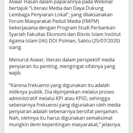
Aswar Hasan dalam paparannya pada Webinar
H
bertajuk “Literasi Media dan Daya Dukung
a
Lembaga Penyiaran Lokal”, yang dilaksanakan
r
u
Forum Masyarakat Peduli Media (FMPM)
s
bekerjasama dengan Program Studi Perbankan
M
Syariah Fakultas Ekonomi dan Bisnis Islam Institut
e
Agama Islam (IAI) DDI Polman, Sabtu (25/07/2020)
m
i
siang.
l
i
Menurut Aswar, literasi dalam perspektif media
k
penyiaran itu penting, mengingat sifatnya yang
i
wajib.
K
o
m
“Karena frekuensi yang digunakan itu adalah
i
miliknya publik. Dia dipinjamkan melalui proses
t
administratif melalui KPI atau KPID, sehingga
m
sebenarnya frekuensi yang digunakan oleh media
e
n
penyiaran adalah sebenarnya bersifat penjaman.
p
Nah, olehnya itu harus digunakan semaksimal
a
mungkin demi kepentingan masyarakat,” jelasnya.
d
a