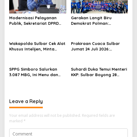
g
a
Modernisasi Pelayanan
Gerakan Langit Biru
t
Publik, Sekretariat DPRD
Demokrat Polman:
Sulawesi Barat Resmi
Bersihkan Pantai, Cek
i
Luncurkan Aplikasi SIPAKDE
Kesehatan dan Donor
o
Darah
Wakapolda Sulbar Cek Alat
Prakiraan Cuaca Sulbar
n
Khusus Intelijen, Minta
Jumat 24 Juli 2026:
Personel Genjot
Mamasa Dingin 13 Derajat,
Transformasi Digital
Daerah Pesisir Cerah
SPPG Simboro Salurkan
Suhardi Duka Temui Menteri
3.087 MBG, Ini Menu dan
KKP: Sulbar Boyong 28
Kandungan Gizinya
Desa Nelayan Hingga
Kapal 30 GT
Leave a Reply
Your email address will not be published.
Required fields are
marked
*