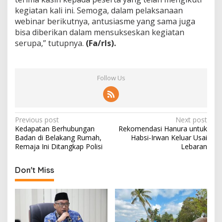
kegiatan kali ini. Semoga, dalam pelaksanaan
webinar berikutnya, antusiasme yang sama juga
bisa diberikan dalam mensukseskan kegiatan
serupa,” tutupnya.
(Fa/rls).
Follow Us
P
Previous post
Next post
Kedapatan Berhubungan
Rekomendasi Hanura untuk
o
Badan di Belakang Rumah,
Habsi-Irwan Keluar Usai
s
Remaja Ini Ditangkap Polisi
Lebaran
t
Don't Miss
n
a
v
i