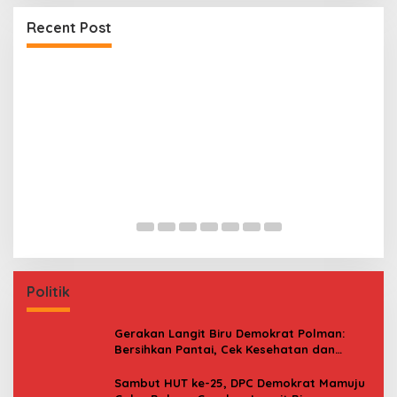
Recent Post
Premi Asuransi Diduga Tak Disetorkan, Ahli
S
Waris Ancam Gugat PT Mitra Sinar Sepadan
Gr
Finance ke PN Mamuju
Politik
Gerakan Langit Biru Demokrat Polman:
Bersihkan Pantai, Cek Kesehatan dan
Donor Darah
Sambut HUT ke-25, DPC Demokrat Mamuju