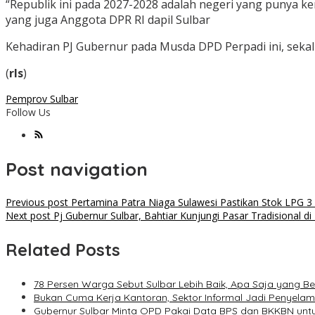
“Republik ini pada 2027-2028 adalah negeri yang punya k
yang juga Anggota DPR RI dapil Sulbar
Kehadiran PJ Gubernur pada Musda DPD Perpadi ini, seka
(
rls
)
Pemprov Sulbar
Follow Us
Post navigation
Previous post
Pertamina Patra Niaga Sulawesi Pastikan Stok LPG 3
Next post
Pj Gubernur Sulbar, Bahtiar Kunjungi Pasar Tradisional d
Related Posts
78 Persen Warga Sebut Sulbar Lebih Baik, Apa Saja yang Be
Bukan Cuma Kerja Kantoran, Sektor Informal Jadi Penyelam
Gubernur Sulbar Minta OPD Pakai Data BPS dan BKKBN untu