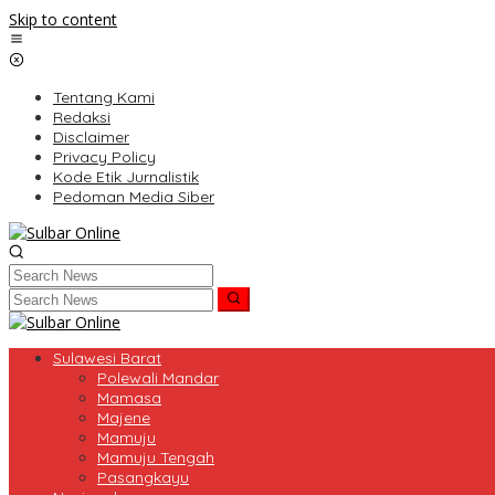
Skip to content
Tentang Kami
Redaksi
Disclaimer
Privacy Policy
Kode Etik Jurnalistik
Pedoman Media Siber
Sulawesi Barat
Polewali Mandar
Mamasa
Majene
Mamuju
Mamuju Tengah
Pasangkayu