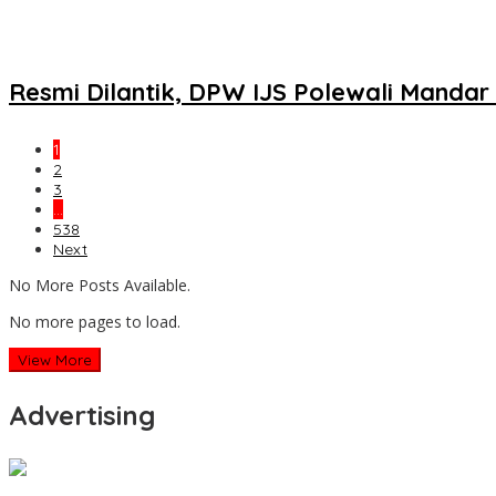
Resmi Dilantik, DPW IJS Polewali Mandar 
1
2
3
…
538
Next
No More Posts Available.
No more pages to load.
View More
Advertising