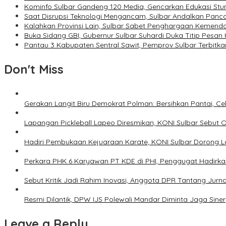
Kominfo Sulbar Gandeng 120 Media, Gencarkan Edukasi Stun
Saat Disrupsi Teknologi Mengancam, Sulbar Andalkan Panca
Kalahkan Provinsi Lain, Sulbar Sabet Penghargaan Kemen
Buka Sidang GBI, Gubernur Sulbar Suhardi Duka Titip Pesan
Pantau 3 Kabupaten Sentral Sawit, Pemprov Sulbar Terbit
Don't Miss
Gerakan Langit Biru Demokrat Polman: Bersihkan Pantai, C
Lapangan Pickleball Lapeo Diresmikan, KONI Sulbar Sebut O
Hadiri Pembukaan Kejuaraan Karate, KONI Sulbar Dorong Lah
Perkara PHK 6 Karyawan PT KDE di PHI, Penggugat Hadirkan
Sebut Kritik Jadi Rahim Inovasi, Anggota DPR Tantang Jurn
Resmi Dilantik, DPW IJS Polewali Mandar Diminta Jaga Sinerg
Leave a Reply