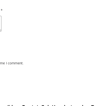
d
*
time I comment.