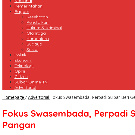
Nasional
Pemerintahan
Ragam
Kesehatan
Pendidikan
Hukum & Kriminal
Olahraga
Humaniora
Budaya
Sosial
Politik
Ekonomi
Teknologi
Opini
Citizen
Sulbar Online TV
Advertorial
Homepage
/
Advertorial
Fokus Swasembada, Perpadi Sulbar Beri Ge
Fokus Swasembada, Perpadi Su
Pangan