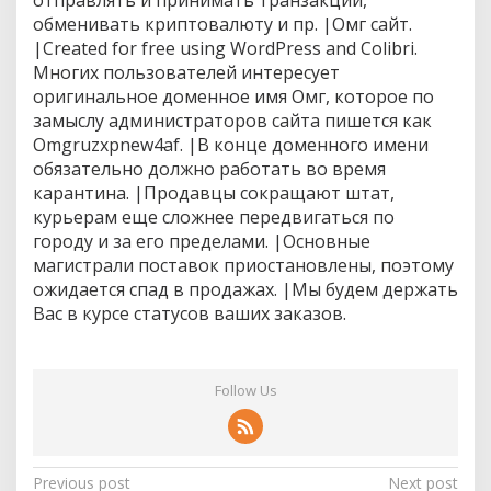
отправлять и принимать транзакции,
р
обменивать криптовалюту и пр. |Омг сайт.
н
|Created for free using WordPress and Colibri.
е
Многих пользователей интересует
т
е
оригинальное доменное имя Омг, которое по
м
замыслу администраторов сайта пишется как
а
Omgruzxpnew4af. |В конце доменного имени
г
обязательно должно работать во время
а
карантина. |Продавцы сокращают штат,
з
и
курьерам еще сложнее передвигаться по
н
городу и за его пределами. |Основные
е
магистрали поставок приостановлены, поэтому
ожидается спад в продажах. |Мы будем держать
Вас в курсе статусов ваших заказов.
Follow Us
P
Previous post
Next post