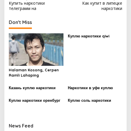
Купить наркотики
Как купит в липецке
o
телеграмм на
наркотики
s
t
Don't Miss
n
Куплю наркотики qiwi
a
v
i
g
Halaman Kosong, Cerpen
a
Ramli Lahaping
t
i
Казань куплю наркотики
Наркотики в уфе куплю
o
Куплю наркотики оренбург
Куплю соль наркотики
n
News Feed