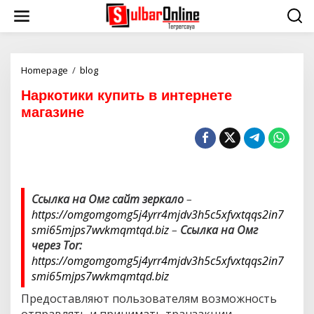
S
k
i
p
t
o
Homepage
/
blog
Н
c
а
Наркотики купить в интернете
o
р
n
к
магазине
t
о
e
т
n
и
t
к
и
к
у
Ссылка на Омг сайт зеркало
–
п
https://omgomgomg5j4yrr4mjdv3h5c5xfvxtqqs2in7
и
smi65mjps7wvkmqmtqd.biz
–
Ссылка на Омг
т
через Tor:
ь
https://omgomgomg5j4yrr4mjdv3h5c5xfvxtqqs2in7
в
и
smi65mjps7wvkmqmtqd.biz
н
Предоставляют пользователям возможность
т
е