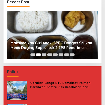
Recent Post
Maksimalkan Gizi Anak, SPPG Rangas Sajikan
P
Menu Daging Sapi untuk 2.798 Penerima
P
B
Politik
Gerakan Langit Biru Demokrat Polman:
Bersihkan Pantai, Cek Kesehatan dan
Donor Darah