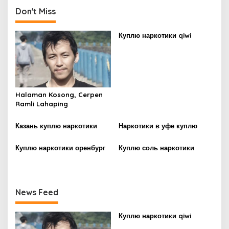
t
Don't Miss
n
Куплю наркотики qiwi
a
v
i
g
Halaman Kosong, Cerpen
a
Ramli Lahaping
t
i
Казань куплю наркотики
Наркотики в уфе куплю
o
Куплю наркотики оренбург
Куплю соль наркотики
n
News Feed
Куплю наркотики qiwi