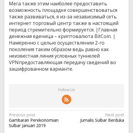
Мега также этим наиболее предоставить
возможность площадке совершенствоваться
также развиваться, я из-за независимый сеть
интернет торговый центр также в настоящий
период стремительно формируется. |Главная
денежная еденица – криптовалюта BitCoin. |
Намеренно с целью осуществлении 2-го
поколения таким образом ведь равно как
неизвестная линия условных туннелей
VPNпредоставляющая передачу сведений во
зашифрованном варианте.
Follow Us
P
Previous post
Next post
Gambaran Perekonomian
Jurnalis Sulbar Berduka
o
Sulbar Januari 2019
s