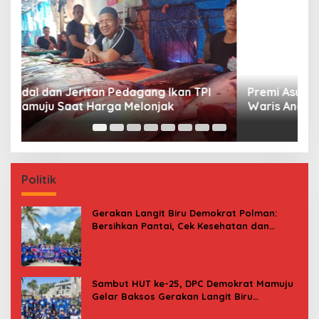
Premi Asuransi Diduga Tak Disetorkan, Ahli
S
Waris Ancam Gugat PT Mitra Sinar Sepadan
Gr
Finance ke PN Mamuju
Politik
Gerakan Langit Biru Demokrat Polman:
Bersihkan Pantai, Cek Kesehatan dan
Donor Darah
Sambut HUT ke-25, DPC Demokrat Mamuju
Gelar Baksos Gerakan Langit Biru
Indonesia Asri