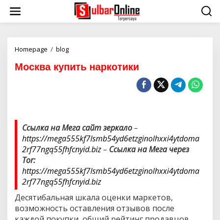
S
k
i
p
t
o
Homepage
/
blog
М
c
о
Москва купить наркотики
o
с
n
к
t
в
e
а
n
к
t
у
п
Ссылка на Мега сайт зеркало
–
и
https://mega555kf7lsmb54yd6etzginolhxxi4ytdoma
т
ь
2rf77ngq55fhfcnyid.biz
–
Ссылка на Мега через
н
Tor:
а
https://mega555kf7lsmb54yd6etzginolhxxi4ytdoma
р
2rf77ngq55fhfcnyid.biz
к
о
Десятибальная шкала оценки маркетов,
т
возможность оставления отзывов после
и
к
каждой покупки, общий рейтинг продавцов,