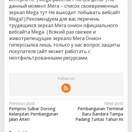
к
данный момент Мега – список своевременных
и
зеркал Mega тут Не выходит побывать вебсайт
Mega?|Рекомендуем для вас перечень
трудящихся зеркал Мега онион официального
вебсайта Mega. |Всякий раз свежее и
животрепещущее зеркало Мега Онион
гиперссылка лишь только у нас вопрос защиты
покупателя сайт может работать с
неотфильтрованными ресурсами.
Follow Us
P
Previous post
Next post
Pemprov Sulbar Dorong
Pembangunan Terminal
o
Kelanjutan Pembangunan
Baru Bandara Tampa
s
Jalan Arteri
Padang Tuntas Tahun Ini
t