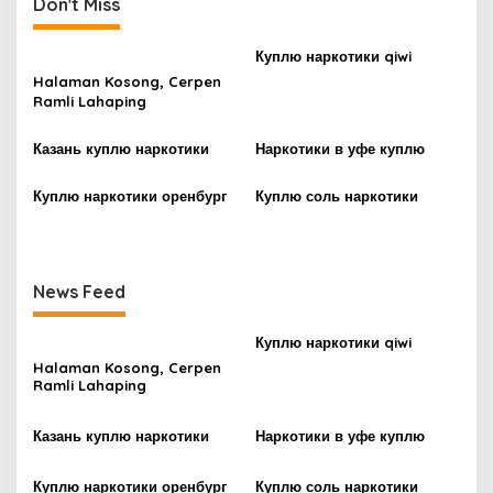
Don't Miss
n
a
Куплю наркотики qiwi
v
Halaman Kosong, Cerpen
Ramli Lahaping
i
g
Казань куплю наркотики
Наркотики в уфе куплю
a
Куплю наркотики оренбург
Куплю соль наркотики
t
i
o
n
News Feed
Куплю наркотики qiwi
Halaman Kosong, Cerpen
Ramli Lahaping
Казань куплю наркотики
Наркотики в уфе куплю
Куплю наркотики оренбург
Куплю соль наркотики