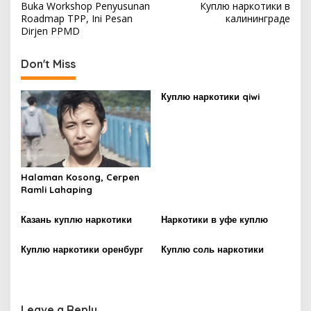
Buka Workshop Penyusunan
Куплю наркотики в
o
Roadmap TPP, Ini Pesan
калининграде
s
Dirjen PPMD
t
Don't Miss
n
a
Куплю наркотики qiwi
v
i
g
a
Halaman Kosong, Cerpen
t
Ramli Lahaping
i
Казань куплю наркотики
Наркотики в уфе куплю
o
n
Куплю наркотики оренбург
Куплю соль наркотики
Leave a Reply