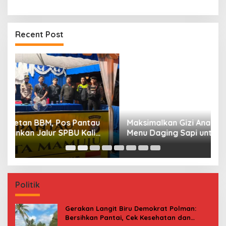
Recent Post
Maksimalkan Gizi Anak, SPPG Rangas Sajikan
P
Menu Daging Sapi untuk 2.798 Penerima
P
B
Politik
Gerakan Langit Biru Demokrat Polman:
Bersihkan Pantai, Cek Kesehatan dan