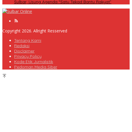
Sulbar, Usung Agenda “Satu Tekad Bantu Rakyat”
Copyright 2026. Allright Resserved
Tentang Kami
Redaksi
Disclaimer
Privacy Policy
Kode Etik Jurnalistik
Pedoman Media Siber