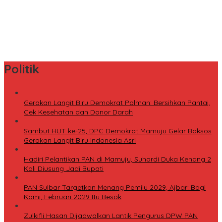
Pulang Nyari Rezeki dari Malaysia, Warga Pasangkayu Kaget
Rumahnya Sudah Bersertifikat atas Nama Orang Lain
Tingkatkan Minat Baca, Dinas Perpusip Sulbar Angkat Buku
Karya Penulis Lokal ke Publik
Politik
Gerakan Langit Biru Demokrat Polman: Bersihkan Pantai,
Cek Kesehatan dan Donor Darah
Sambut HUT ke-25, DPC Demokrat Mamuju Gelar Baksos
Gerakan Langit Biru Indonesia Asri
Hadiri Pelantikan PAN di Mamuju, Suhardi Duka Kenang 2
Kali Diusung Jadi Bupati
PAN Sulbar Targetkan Menang Pemilu 2029, Ajbar: Bagi
Kami, Februari 2029 Itu Besok
Zulkifli Hasan Dijadwalkan Lantik Pengurus DPW PAN