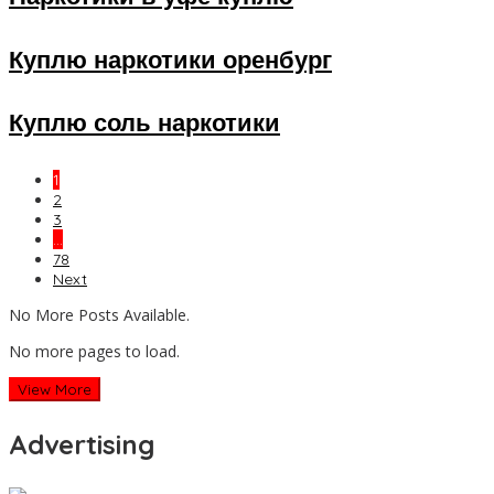
Куплю наркотики оренбург
Куплю соль наркотики
1
2
3
…
78
Next
No More Posts Available.
No more pages to load.
View More
Advertising