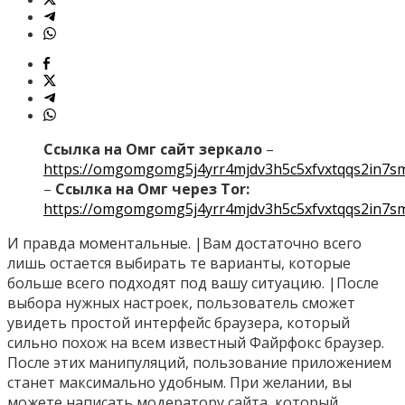
Ссылка на Омг сайт зеркало
–
https://omgomgomg5j4yrr4mjdv3h5c5xfvxtqqs2in7s
–
Ссылка на Омг через Tor:
https://omgomgomg5j4yrr4mjdv3h5c5xfvxtqqs2in7s
И правда моментальные. |Вам достаточно всего
лишь остается выбирать те варианты, которые
больше всего подходят под вашу ситуацию. |После
выбора нужных настроек, пользователь сможет
увидеть простой интерфейс браузера, который
сильно похож на всем известный Файрфокс браузер.
После этих манипуляций, пользование приложением
станет максимально удобным. При желании, вы
можете написать модератору сайта, который