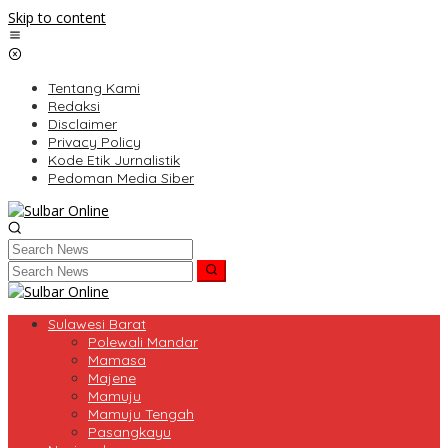
Skip to content
Tentang Kami
Redaksi
Disclaimer
Privacy Policy
Kode Etik Jurnalistik
Pedoman Media Siber
Sulawesi Barat
Polewali Mandar
Mamasa
Majene
Mamuju
Mamuju Tengah
Pasangkayu