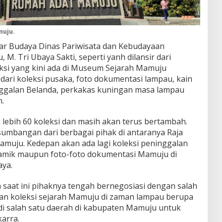
muju.
ar Budaya Dinas Pariwisata dan Kebudayaan
M. Tri Ubaya Sakti, seperti yanh dilansir dari
i yang kini ada di Museum Sejarah Mamuju
 dari koleksi pusaka, foto dokumentasi lampau, kain
nggalan Belanda, perkakas kuningan masa lampau
n.
 lebih 60 koleksi dan masih akan terus bertambah.
sumbangan dari berbagai pihak di antaranya Raja
uju. Kedepan akan ada lagi koleksi peninggalan
ramik maupun foto-foto dokumentasi Mamuju di
aya.
aat ini pihaknya tengah bernegosiasi dengan salah
n koleksi sejarah Mamuju di zaman lampau berupa
i salah satu daerah di kabupaten Mamuju untuk
arra.