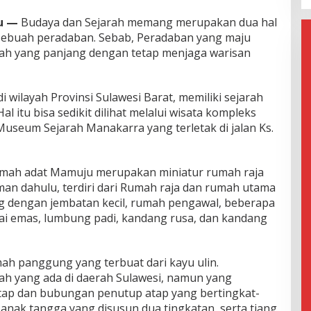
u —
Budaya dan Sejarah memang merupakan dua hal
ebuah peradaban. Sebab, Peradaban yang maju
rah yang panjang dengan tetap menjaga warisan
 wilayah Provinsi Sulawesi Barat, memiliki sejarah
 itu bisa sedikit dilihat melalui wisata kompleks
seum Sejarah Manakarra yang terletak di jalan Ks.
Rumah adat Mamuju merupakan miniatur rumah raja
n dahulu, terdiri dari Rumah raja dan rumah utama
g dengan jembatan kecil, rumah pengawal, beberapa
ai emas, lumbung padi, kandang rusa, dan kandang
h panggung yang terbuat dari kayu ulin.
h yang ada di daerah Sulawesi, namun yang
tap dan bubungan penutup atap yang bertingkat-
n anak tangga yang disusun dua tingkatan, serta tiang