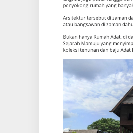
k
penyokong rumah yang banyak
a
r
Arsitektur tersebut di zaman 
r
a
atau bangsawan di zaman dahu
Bukan hanya Rumah Adat, di d
Sejarah Mamuju yang menyimp
koleksi tenunan dan baju Adat