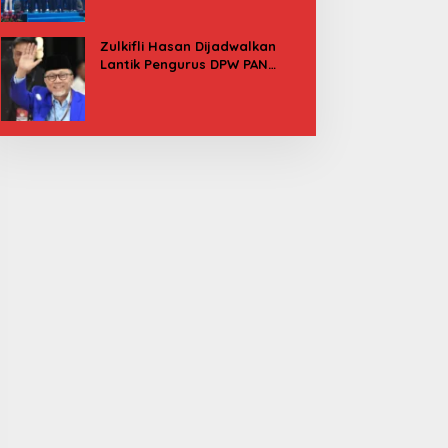
Besok
Zulkifli Hasan Dijadwalkan
Lantik Pengurus DPW PAN
Sulbar, Usung Agenda “Satu
Tekad Bantu Rakyat”