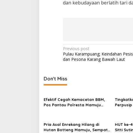
dan kebudayaan berlatih tari da
P
Previous post
Pulau Karampuang; Keindahan Pesisi
o
dan Pesona Karang Bawah Laut
s
t
Don't Miss
n
a
v
Efektif Cegah Kemacetan BBM,
Tingkatk
Pos Pantau Polresta Mamuju
Perpusip
i
Amankan Jalur SPBU Kali Mamuju
Karya Pen
g
a
Pria Asal Enrekang Hilang di
HUT ke-4
Hutan Botteng Mamuju, Sempat
Sitti Sut