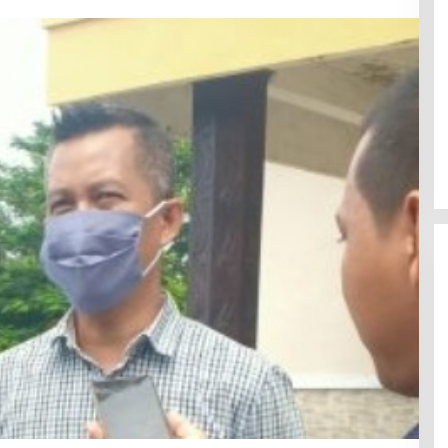
Jerat Modal dan Jeritan
Pedagang Ikan TPI Kasiwa Mamuju
Saat Harga Melonjak