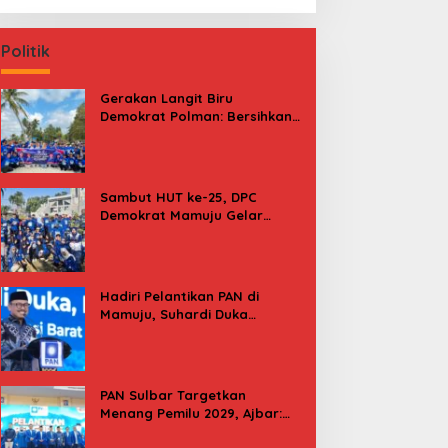
Politik
Gerakan Langit Biru
Demokrat Polman: Bersihkan
Pantai, Cek Kesehatan dan
Donor Darah
Sambut HUT ke-25, DPC
Demokrat Mamuju Gelar
Baksos Gerakan Langit Biru
Indonesia Asri
Hadiri Pelantikan PAN di
Mamuju, Suhardi Duka
Kenang 2 Kali Diusung Jadi
Bupati
PAN Sulbar Targetkan
Menang Pemilu 2029, Ajbar:
Bagi Kami, Februari 2029 Itu