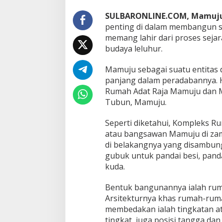
h
A
SULBARONLINE.COM, Mamuj
d
penting di dalam membangun s
a
memang lahir dari proses seja
t
d
budaya leluhur.
a
n
Mamuju sebagai suatu entitas di
M
panjang dalam peradabannya. Hal
u
Rumah Adat Raja Mamuju dan Mu
s
e
Tubun, Mamuju.
u
m
Seperti diketahui, Kompleks 
S
atau bangsawan Mamuju di zama
e
di belakangnya yang disambun
j
a
gubuk untuk pandai besi, pand
r
kuda.
a
h
Bentuk bangunannya ialah ruma
M
Arsitekturnya khas rumah-ruma
a
n
membedakan ialah tingkatan a
a
tingkat, juga posisi tangga da