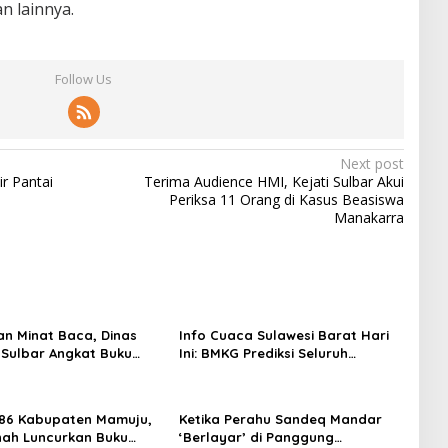
n lainnya.
Follow Us
Next post
r Pantai
Terima Audience HMI, Kejati Sulbar Akui
Periksa 11 Orang di Kasus Beasiswa
Manakarra
an Minat Baca, Dinas
Info Cuaca Sulawesi Barat Hari
 Sulbar Angkat Buku
Ini: BMKG Prediksi Seluruh
ulis Lokal ke Publik
Wilayah Berawan
86 Kabupaten Mamuju,
Ketika Perahu Sandeq Mandar
inah Luncurkan Buku
‘Berlayar’ di Panggung