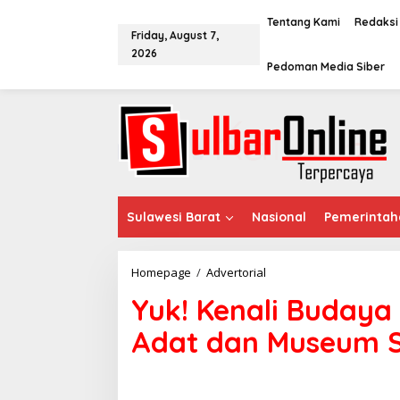
S
k
Tentang Kami
Redaksi
Friday, August 7,
i
2026
p
Pedoman Media Siber
t
o
c
o
n
t
e
n
t
Sulawesi Barat
Nasional
Pemerintah
Homepage
/
Advertorial
Y
u
Yuk! Kenali Buday
k
!
Adat dan Museum S
K
e
n
a