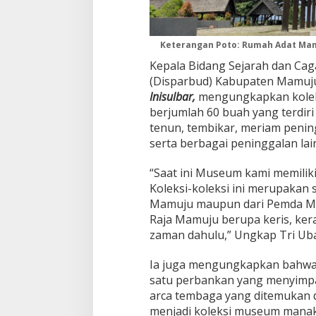
Keterangan Poto: Rumah Adat Ma
Kepala Bidang Sejarah dan Cag
(Disparbud) Kabupaten Mamuju, 
Inisulbar,
mengungkapkan koleks
berjumlah 60 buah yang terdiri
tenun, tembikar, meriam peni
serta berbagai peninggalan lai
“Saat ini Museum kami memiliki
Koleksi-koleksi ini merupakan 
Mamuju maupun dari Pemda Mam
Raja Mamuju berupa keris, ke
zaman dahulu,” Ungkap Tri Ub
Ia juga mengungkapkan bahwa s
satu perbankan yang menyimpa
arca tembaga yang ditemukan d
menjadi koleksi museum manak