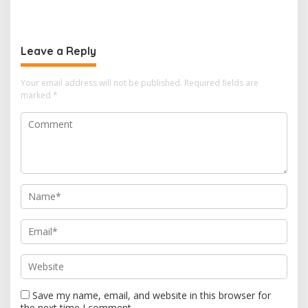
Warga Lansia Sesak Napas
Kikis Wilayah Blankspot
hingga Picu Banjir
Lewat TVRI
Leave a Reply
Your email address will not be published.
Required fields are
marked
*
Save my name, email, and website in this browser for
the next time I comment.