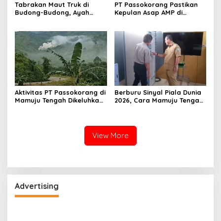
Tabrakan Maut Truk di
PT Passokorang Pastikan
Budong-Budong, Ayah
Kepulan Asap AMP di
Berpulang, Balita 3 Tahun
Karossa Murni Kendala
Berjuang Lewati Masa Kritis
Teknis dan Langsung
Dibenahi
Aktivitas PT Passokorang di
Berburu Sinyal Piala Dunia
Mamuju Tengah Dikeluhkan,
2026, Cara Mamuju Tengah
Warga Lansia Sesak Napas
Kikis Wilayah Blankspot
hingga Picu Banjir
Lewat TVRI
View More
Advertising