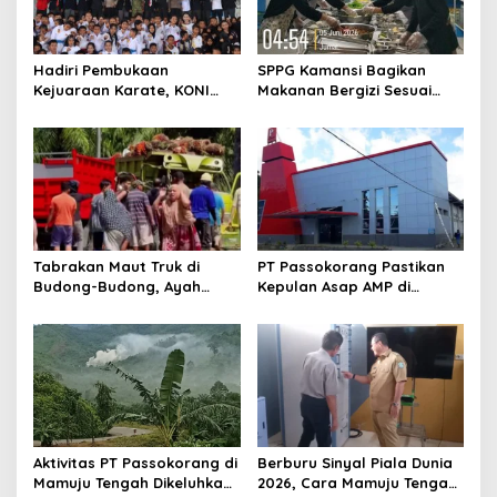
i
g
a
Hadiri Pembukaan
SPPG Kamansi Bagikan
t
Kejuaraan Karate, KONI
Makanan Bergizi Sesuai
Sulbar Dorong Lahirnya
AKG
i
Atlet Berprestasi Sulbar
o
n
Tabrakan Maut Truk di
PT Passokorang Pastikan
Budong-Budong, Ayah
Kepulan Asap AMP di
Berpulang, Balita 3 Tahun
Karossa Murni Kendala
Berjuang Lewati Masa Kritis
Teknis dan Langsung
Dibenahi
Aktivitas PT Passokorang di
Berburu Sinyal Piala Dunia
Mamuju Tengah Dikeluhkan,
2026, Cara Mamuju Tengah