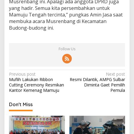
Musrenbang ini. Apalagi ada anggota DPRD juga
yang hadir. Semua kita persembahkan untuk
Mamuju Tengah tercinta,” pungkas Amin Jasa saat
membuka acara Musrenbang di Kecamatan
Budong-budong ini.
Follow Us
P
Previous post
Next post
Muflih Lakukan Ribbon
Resmi Dilantik, AMPG Sulbar
o
Cutting Ceremony Resmikan
Diminta Gaet Pemilih
s
Kantor Kemenag Mamuju
Pemula
t
Don't Miss
n
a
v