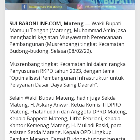
g
d
i
K
SULBARONLINE.COM, Mateng —
Wakil Bupati
e
Mamuju Tengah (Mateng), Muhammad Amin Jasa
c
menghadiri kegiatan Musyawarah Perencanaan
a
m
Pembangunan (Musrenbang) tingkat Kecamatan
a
Budong-budong, Selasa (08/02/22).
t
a
Musrenbang tingkat Kecamatan ini dalam rangka
n
Penyusunan RKPD tahun 2023, dengan tema
B
u
“Optimalisasi Pembangunan Infrastruktur untuk
d
Pelayanan Dasar Daya Saing Daerah”.
o
n
Selain Wakil Bupati Mateng, hadir juga Sekda
g
Mateng, H. Askary Anwar, Ketua Komisi II DPRD
-
B
Mateng, Fhatahuddin dan Anggota DPRD Mateng,
u
Kepala Bappeda Mateng, Litha Febriani, Kepala
d
Kantor Kemenag Mateng, H. Muliadi Rasid, para
o
Asisten Setda Mateng, Kepala OPD Lingkup
n
Pemkab Mateng, Camat Budong-budong beserta
g