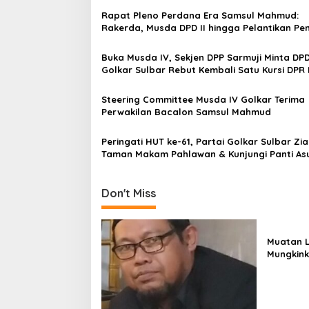
a
Rapat Pleno Perdana Era Samsul Mahmud:
v
Rakerda, Musda DPD II hingga Pelantikan Pe
i
Buka Musda IV, Sekjen DPP Sarmuji Minta DP
g
Golkar Sulbar Rebut Kembali Satu Kursi DPR 
a
Steering Committee Musda IV Golkar Terima
t
Perwakilan Bacalon Samsul Mahmud
i
Peringati HUT ke-61, Partai Golkar Sulbar Zi
o
Taman Makam Pahlawan & Kunjungi Panti As
n
Don't Miss
Muatan L
Mungkink