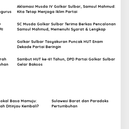
Aklamasi Musda IV Golkar Sulbar, Samsul Mahmud:
ngurus
Kita Tetap Menjaga Iklim Partai
D
SC Musda Golkar Sulbar Terima Berkas Pencalonan
RI
Samsul Mahmud, Memenuhi Syarat & Lengkap
Golkar Sulbar Tasyakuran Puncak HUT Enam
Dekade Partai Beringin
arah
Sambut HUT ke-61 Tahun, DPD Partai Golkar Sulbar
uhan
Gelar Baksos
okal Basa Mamuju:
Sulawesi Barat dan Paradoks
ah Ditinjau Kembali?
Pertumbuhan