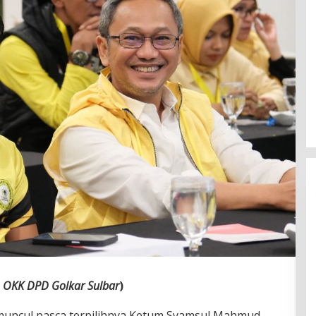
Jerat Modal dan Jeritan
Pedagang Ikan TPI Kasiwa Mamuju
Saat Harga Melonjak
o OKK DPD Golkar Sulbar
)
uncul pasca terpilihnya Ketum Syamsul Mahmud