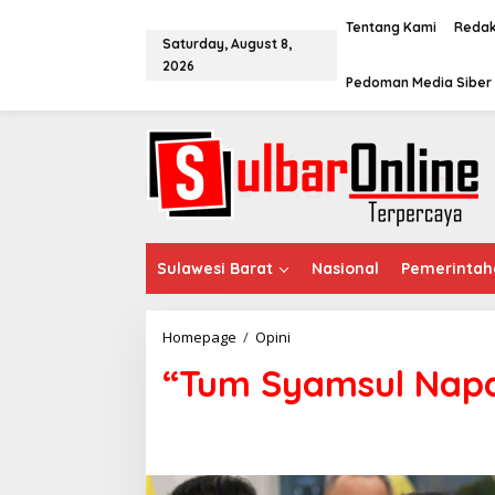
S
k
Tentang Kami
Redak
Saturday, August 8,
i
2026
p
Pedoman Media Siber
t
o
c
o
n
t
e
n
t
Sulawesi Barat
Nasional
Pemerintah
Homepage
/
Opini
“
T
“Tum Syamsul Napa
u
m
S
y
a
m