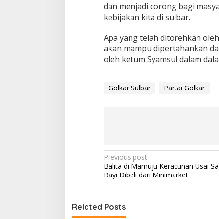
dan menjadi corong bagi masya
kebijakan kita di sulbar.
Apa yang telah ditorehkan ole
akan mampu dipertahankan dan 
oleh ketum Syamsul dalam dala
Golkar Sulbar
Partai Golkar
P
Previous post
Balita di Mamuju Keracunan Usai S
o
Bayi Dibeli dari Minimarket
s
t
Related Posts
n