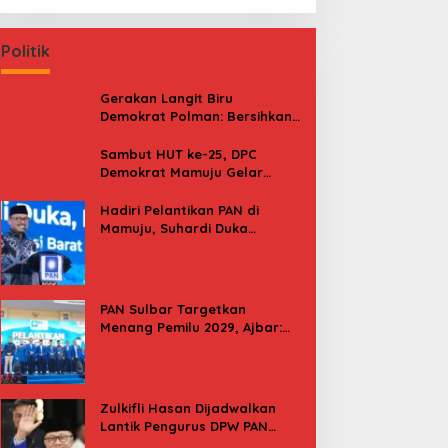
Politik
Gerakan Langit Biru
Demokrat Polman: Bersihkan
Pantai, Cek Kesehatan dan
Donor Darah
Sambut HUT ke-25, DPC
Demokrat Mamuju Gelar
Baksos Gerakan Langit Biru
Indonesia Asri
Hadiri Pelantikan PAN di
Mamuju, Suhardi Duka
Kenang 2 Kali Diusung Jadi
Bupati
PAN Sulbar Targetkan
Menang Pemilu 2029, Ajbar:
Bagi Kami, Februari 2029 Itu
Besok
Zulkifli Hasan Dijadwalkan
Lantik Pengurus DPW PAN
Sulbar, Usung Agenda “Satu