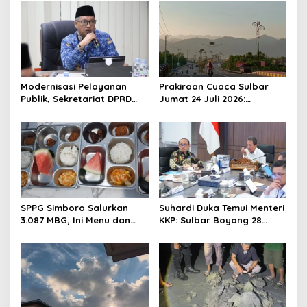
v
i
g
a
t
Modernisasi Pelayanan
Prakiraan Cuaca Sulbar
Publik, Sekretariat DPRD
Jumat 24 Juli 2026:
i
Sulawesi Barat Resmi
Mamasa Dingin 13 Derajat,
o
Luncurkan Aplikasi SIPAKDE
Daerah Pesisir Cerah
n
SPPG Simboro Salurkan
Suhardi Duka Temui Menteri
3.087 MBG, Ini Menu dan
KKP: Sulbar Boyong 28
Kandungan Gizinya
Desa Nelayan Hingga
Kapal 30 GT