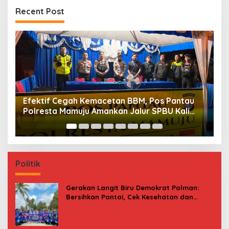
Recent Post
Maksimalkan Gizi Anak, SPPG Rangas Sajikan
P
Menu Daging Sapi untuk 2.798 Penerima
P
B
Politik
Gerakan Langit Biru Demokrat Polman:
Bersihkan Pantai, Cek Kesehatan dan
Donor Darah