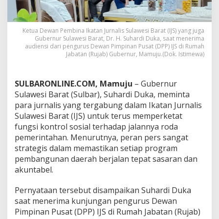
D
u
k
Ketua Dewan Pembina Ikatan Jurnalis Sulawesi Barat (IJS) yang juga
a
Gubernur Sulawesi Barat, Dr. H. Suhardi Duka, saat menerima
,
audiensi dari pengurus Dewan Pimpinan Pusat (DPP) IJS di Rumah
D
Jabatan (Rujab) Gubernur, Mamuju.(Dok. Istimewa)
P
P
I
SULBARONLINE.COM, Mamuju
– Gubernur
J
Sulawesi Barat (Sulbar), Suhardi Duka, meminta
S
L
para jurnalis yang tergabung dalam Ikatan Jurnalis
a
Sulawesi Barat (IJS) untuk terus memperketat
p
fungsi kontrol sosial terhadap jalannya roda
o
pemerintahan. Menurutnya, peran pers sangat
r
k
strategis dalam memastikan setiap program
a
pembangunan daerah berjalan tepat sasaran dan
n
akuntabel.
R
a
Pernyataan tersebut disampaikan Suhardi Duka
m
p
saat menerima kunjungan pengurus Dewan
u
Pimpinan Pusat (DPP) IJS di Rumah Jabatan (Rujab)
n