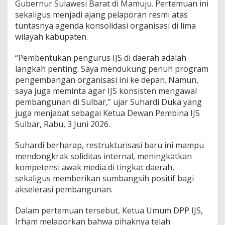
Gubernur Sulawesi Barat di Mamuju. Pertemuan ini
g
sekaligus menjadi ajang pelaporan resmi atas
n
tuntasnya agenda konsolidasi organisasi di lima
y
a
wilayah kabupaten.
S
t
“Pembentukan pengurus IJS di daerah adalah
r
langkah penting. Saya mendukung penuh program
u
pengembangan organisasi ini ke depan. Namun,
k
t
saya juga meminta agar IJS konsisten mengawal
u
pembangunan di Sulbar,” ujar Suhardi Duka yang
r
juga menjabat sebagai Ketua Dewan Pembina IJS
d
Sulbar, Rabu, 3 Juni 2026.
i
5
K
Suhardi berharap, restrukturisasi baru ini mampu
a
mendongkrak soliditas internal, meningkatkan
b
kompetensi awak media di tingkat daerah,
u
sekaligus memberikan sumbangsih positif bagi
p
a
akselerasi pembangunan.
t
e
Dalam pertemuan tersebut, Ketua Umum DPP IJS,
n
Irham melaporkan bahwa pihaknya telah
S