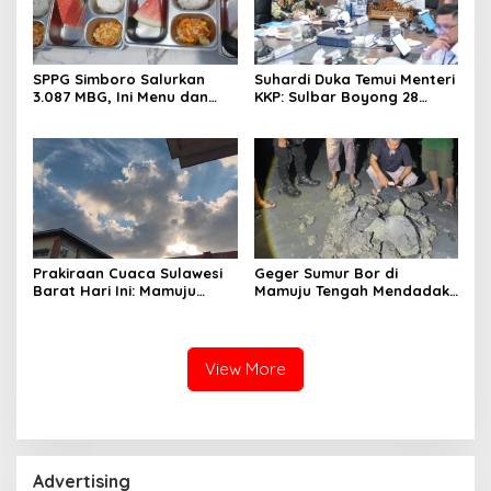
SPPG Simboro Salurkan
Suhardi Duka Temui Menteri
3.087 MBG, Ini Menu dan
KKP: Sulbar Boyong 28
Kandungan Gizinya
Desa Nelayan Hingga
Kapal 30 GT
Prakiraan Cuaca Sulawesi
Geger Sumur Bor di
Barat Hari Ini: Mamuju
Mamuju Tengah Mendadak
Diguyur Hujan, Polman
Semburkan Lumpur dan
Terapkan Suhu Terpanas
Suara Gemuruh, Warga
Panik
View More
Advertising