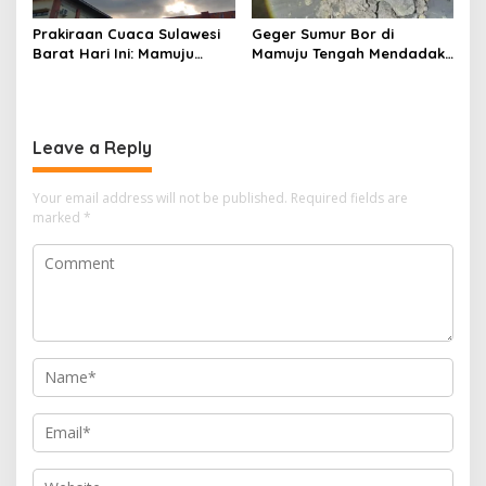
Prakiraan Cuaca Sulawesi
Geger Sumur Bor di
Barat Hari Ini: Mamuju
Mamuju Tengah Mendadak
Diguyur Hujan, Polman
Semburkan Lumpur dan
Terapkan Suhu Terpanas
Suara Gemuruh, Warga
Panik
Leave a Reply
Your email address will not be published.
Required fields are
marked
*