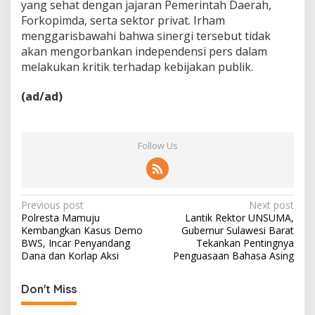
yang sehat dengan jajaran Pemerintah Daerah,
Forkopimda, serta sektor privat. Irham
menggarisbawahi bahwa sinergi tersebut tidak
akan mengorbankan independensi pers dalam
melakukan kritik terhadap kebijakan publik.
(ad/ad)
Follow Us
P
Previous post
Next post
Polresta Mamuju
Lantik Rektor UNSUMA,
o
Kembangkan Kasus Demo
Gubernur Sulawesi Barat
s
BWS, Incar Penyandang
Tekankan Pentingnya
Dana dan Korlap Aksi
Penguasaan Bahasa Asing
t
n
Don't Miss
a