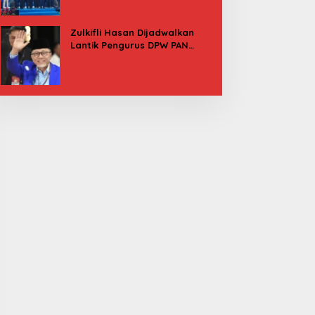
Besok
Zulkifli Hasan Dijadwalkan
Lantik Pengurus DPW PAN
Sulbar, Usung Agenda “Satu
Tekad Bantu Rakyat”