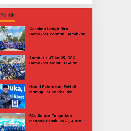
Politik
Gerakan Langit Biru
Demokrat Polman: Bersihkan
Pantai, Cek Kesehatan dan
Donor Darah
Sambut HUT ke-25, DPC
Demokrat Mamuju Gelar
Baksos Gerakan Langit Biru
Indonesia Asri
Hadiri Pelantikan PAN di
Mamuju, Suhardi Duka
Kenang 2 Kali Diusung Jadi
Bupati
PAN Sulbar Targetkan
Menang Pemilu 2029, Ajbar:
Bagi Kami, Februari 2029 Itu