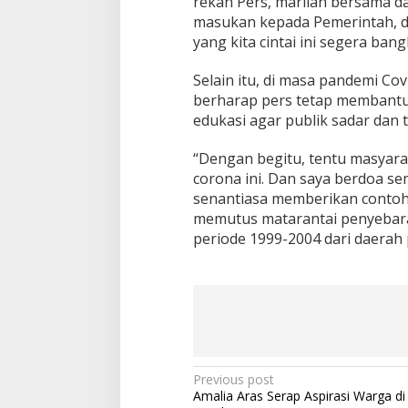
rekan Pers, marilah bersama 
masukan kepada Pemerintah, d
yang kita cintai ini segera bang
Selain itu, di masa pandemi Co
berharap pers tetap membantu
edukasi agar publik sadar dan 
“Dengan begitu, tentu masyara
corona ini. Dan saya berdoa s
senantiasa memberikan conto
memutus matarantai penyebaran
periode 1999-2004 dari daerah 
P
Previous post
Amalia Aras Serap Aspirasi Warga d