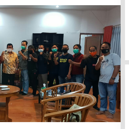
Efektif Cegah Kemacetan BBM,
Pos Pantau Polresta Mamuju
Amankan Jalur SPBU Kali Mamuju