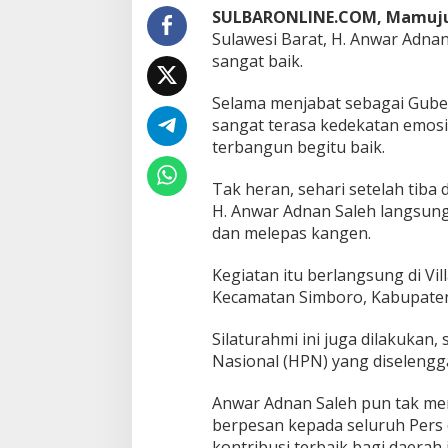
e
SULBARONLINE.COM, Mamuj
s
Sulawesi Barat, H. Anwar Adnan
a
n
sangat baik.
A
n
Selama menjabat sebagai Guber
w
sangat terasa kedekatan emosi
a
terbangun begitu baik.
r
A
d
Tak heran, sehari setelah tiba 
n
H. Anwar Adnan Saleh langsun
a
dan melepas kangen.
n
S
Kegiatan itu berlangsung di Vil
a
l
Kecamatan Simboro, Kabupaten
e
h
Silaturahmi ini juga dilakukan
Nasional (HPN) yang diselengga
Anwar Adnan Saleh pun tak me
berpesan kepada seluruh Pers 
kontribusi terbaik bagi daerah i