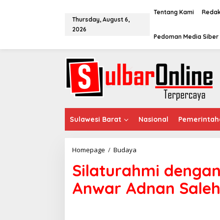
S
k
Tentang Kami
Redak
Thursday, August 6,
i
2026
p
Pedoman Media Siber
t
o
c
o
n
t
e
n
t
Sulawesi Barat
Nasional
Pemerintah
Homepage
/
Budaya
S
i
Silaturahmi dengan
l
a
Anwar Adnan Sale
t
u
r
a