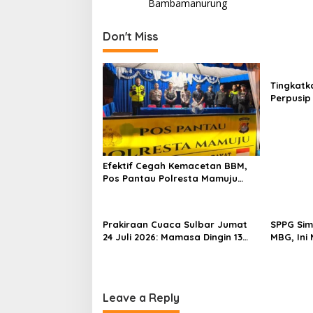
o
Bambamanurung
s
t
Don't Miss
n
a
Tingkatk
v
Perpusip
Karya Pen
i
g
a
Efektif Cegah Kemacetan BBM,
t
Pos Pantau Polresta Mamuju
i
Amankan Jalur SPBU Kali Mamuju
o
Prakiraan Cuaca Sulbar Jumat
SPPG Sim
n
24 Juli 2026: Mamasa Dingin 13
MBG, Ini
Derajat, Daerah Pesisir Cerah
Gizinya
Leave a Reply