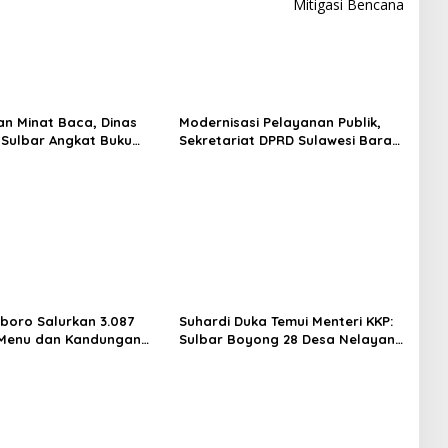
Mitigasi Bencana
an Minat Baca, Dinas
Modernisasi Pelayanan Publik,
 Sulbar Angkat Buku
Sekretariat DPRD Sulawesi Barat
ulis Lokal ke Publik
Resmi Luncurkan Aplikasi SIPAKDE
boro Salurkan 3.087
Suhardi Duka Temui Menteri KKP:
 Menu dan Kandungan
Sulbar Boyong 28 Desa Nelayan
Hingga Kapal 30 GT